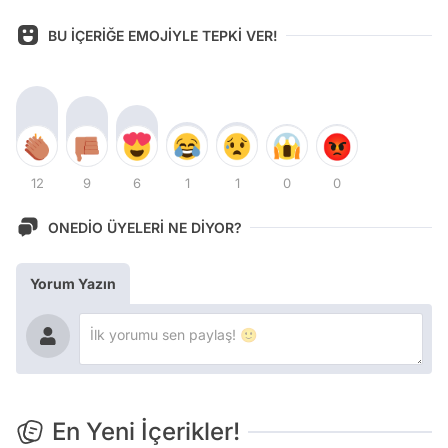
BU İÇERİĞE EMOJİYLE TEPKİ VER!
12
9
6
1
1
0
0
ONEDİO ÜYELERİ NE DİYOR?
Yorum Yazın
En Yeni İçerikler!