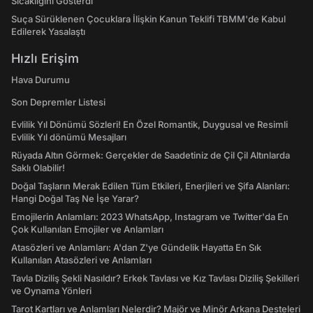
Sıcaklığını Gösterdi
Suça Sürüklenen Çocuklara İlişkin Kanun Teklifi TBMM'de Kabul
Edilerek Yasalaştı
Hızlı Erişim
Hava Durumu
Son Depremler Listesi
Evlilik Yıl Dönümü Sözleri! En Özel Romantik, Duygusal ve Resimli
Evlilik Yıl dönümü Mesajları
Rüyada Altın Görmek: Gerçekler de Saadetiniz de Çil Çil Altınlarda
Saklı Olabilir!
Doğal Taşların Merak Edilen Tüm Etkileri, Enerjileri ve Şifa Alanları:
Hangi Doğal Taş Ne İşe Yarar?
Emojilerin Anlamları: 2023 WhatsApp, Instagram ve Twitter'da En
Çok Kullanılan Emojiler ve Anlamları
Atasözleri ve Anlamları: A'dan Z'ye Gündelik Hayatta En Sık
Kullanılan Atasözleri ve Anlamları
Tavla Diziliş Şekli Nasıldır? Erkek Tavlası ve Kız Tavlası Diziliş Şekilleri
ve Oynama Yönleri
Tarot Kartları ve Anlamları Nelerdir? Majör ve Minör Arkana Desteleri