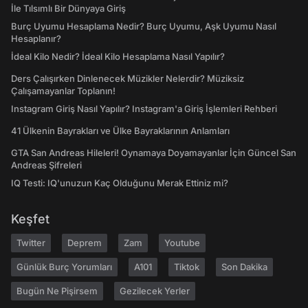
İle Tılsımlı Bir Dünyaya Giriş
Burç Uyumu Hesaplama Nedir? Burç Uyumu, Aşk Uyumu Nasıl
Hesaplanır?
İdeal Kilo Nedir? İdeal Kilo Hesaplama Nasıl Yapılır?
Ders Çalışırken Dinlenecek Müzikler Nelerdir? Müziksiz
Çalışamayanlar Toplanın!
Instagram Giriş Nasıl Yapılır? Instagram'a Giriş İşlemleri Rehberi
41 Ülkenin Bayrakları ve Ülke Bayraklarının Anlamları
GTA San Andreas Hileleri! Oynamaya Doyamayanlar İçin Güncel San
Andreas Şifreleri
IQ Testi: IQ'unuzun Kaç Olduğunu Merak Ettiniz mi?
Keşfet
Twitter
Deprem
Zam
Youtube
Günlük Burç Yorumları
A101
Tiktok
Son Dakika
Bugün Ne Pişirsem
Gezilecek Yerler