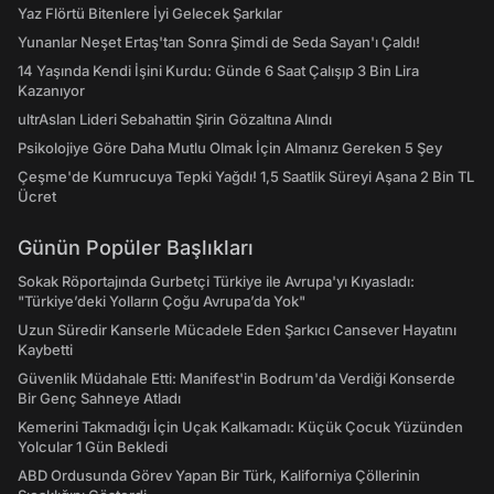
Yaz Flörtü Bitenlere İyi Gelecek Şarkılar
Yunanlar Neşet Ertaş'tan Sonra Şimdi de Seda Sayan'ı Çaldı!
14 Yaşında Kendi İşini Kurdu: Günde 6 Saat Çalışıp 3 Bin Lira
Kazanıyor
ultrAslan Lideri Sebahattin Şirin Gözaltına Alındı
Psikolojiye Göre Daha Mutlu Olmak İçin Almanız Gereken 5 Şey
Çeşme'de Kumrucuya Tepki Yağdı! 1,5 Saatlik Süreyi Aşana 2 Bin TL
Ücret
Günün Popüler Başlıkları
Sokak Röportajında Gurbetçi Türkiye ile Avrupa'yı Kıyasladı:
"Türkiye’deki Yolların Çoğu Avrupa’da Yok"
Uzun Süredir Kanserle Mücadele Eden Şarkıcı Cansever Hayatını
Kaybetti
Güvenlik Müdahale Etti: Manifest'in Bodrum'da Verdiği Konserde
Bir Genç Sahneye Atladı
Kemerini Takmadığı İçin Uçak Kalkamadı: Küçük Çocuk Yüzünden
Yolcular 1 Gün Bekledi
ABD Ordusunda Görev Yapan Bir Türk, Kaliforniya Çöllerinin