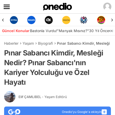
Güncel Konular
Bastonla Vurdu!
"Manyak Mısınız?"
30 Yıl Önce👀
Haberler
Yaşam
Biyografi
Pınar Sabancı Kimdir, Mesleği Ne
Pınar Sabancı Kimdir, Mesleği
Nedir? Pınar Sabancı'nın
Kariyer Yolculuğu ve Özel
Hayatı
Elif ÇAMLIBEL
- Yaşam Editörü
Onedio’yu Google'a ekleyin