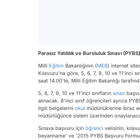
Parasız Yatılılık ve Bursluluk Sınavı (PYB
Milli
Eğitim
Bakanlığının (
MEB
) internet si
Kılavuzu'na göre, 5, 6, 7, 9, 10 ve 11'inci 
saat 14.00'te, Milli Eğitim Bakanlığı tarafın
5, 6, 7, 9, 10 ve 11'inci sınıfların
sınav
başvur
alınacak. 8'inci sınıf öğrencileri ayrıca PY
ilgili belgelerini
okul
müdürlüklerine ibraz ed
müdürlüğünce sistem üzerinden onaylanac
Sınava başvuru için
öğrenci
velisinin, kıla
beyanname' ve '2015 PYBS Başvuru Formunu