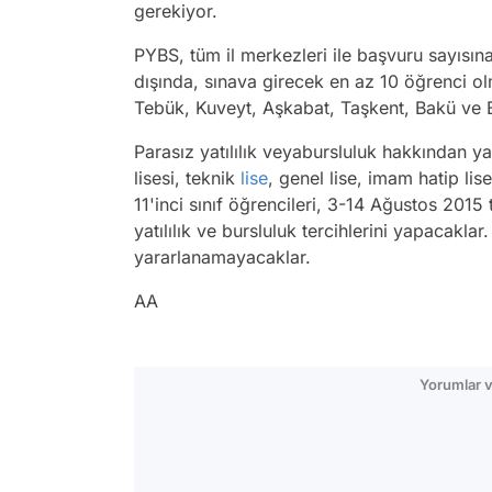
gerekiyor.
PYBS, tüm il merkezleri ile başvuru sayısın
dışında, sınava girecek en az 10 öğrenci o
Tebük, Kuveyt, Aşkabat, Taşkent, Bakü ve B
Parasız yatılılık veyabursluluk hakkından y
lisesi, teknik
lise
, genel lise, imam hatip li
11'inci sınıf öğrencileri, 3-14 Ağustos 2015
yatılılık ve bursluluk tercihlerini yapacakl
yararlanamayacaklar.
AA
Yorumlar v