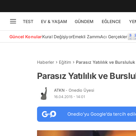
TEST
EV & YAŞAM
GÜNDEM
EĞLENCE
YE
Güncel Konular
Kural Değişiyor
Emekli Zammı
Acı Gerçekler
Haberler
Eğitim
Parasız Yatılılık ve Burslulu
Parasız Yatılılık ve Bursl
ATKN
- Onedio Üyesi
16.04.2015 - 14:01
Onedio’yu Google’da tercih edil