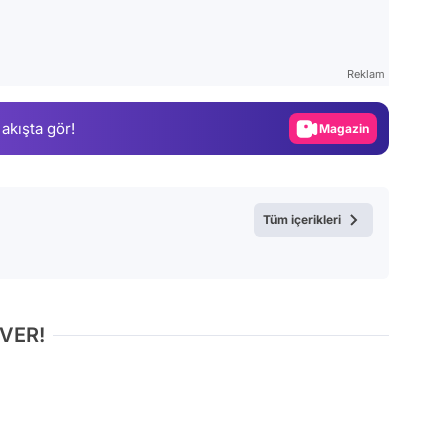
Video
Test
Reklam
Gündem
 akışta gör!
Magazin
Video
Test
Tüm içerikleri
 VER!