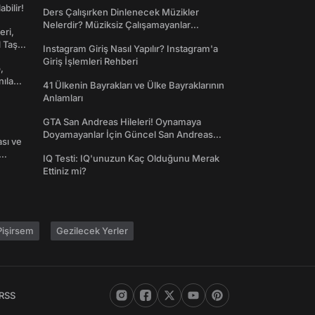
abilir!
Ders Çalışırken Dinlenecek Müzikler
Nelerdir? Müziksiz Çalışamayanlar
eri,
Toplanın!
l Taş
Instagram Giriş Nasıl Yapılır? Instagram'a
Giriş İşlemleri Rehberi
,
nılan
41 Ülkenin Bayrakları ve Ülke Bayraklarının
Anlamları
GTA San Andreas Hileleri! Oynamaya
Doyamayanlar İçin Güncel San Andreas
ası ve
Şifreleri
IQ Testi: IQ'unuzun Kaç Olduğunu Merak
Ettiniz mi?
işirsem
Gezilecek Yerler
RSS