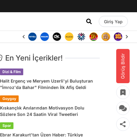
Giriş Yap
Görüş Bildir
En Yeni İçerikler!
Dizi & Film
Halit Ergenç ve Meryem Uzerli'yi Buluşturan
"İmroz'da Bahar" Filminden İlk Afiş Geldi
Goygoy
Kıskançlık Anılarından Motivasyon Dolu
Sözlere Son 24 Saatin Viral Tweetleri
Spor
Ebrar Karakurt'tan Üzen Haber: Türkiye