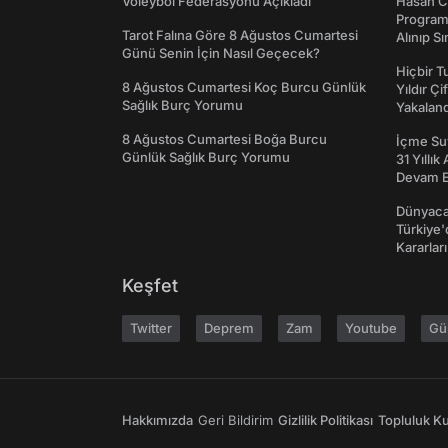
Voleybol Federasyonu Açıkladı
Hasan C
Programı
Tarot Falına Göre 8 Ağustos Cumartesi
Alınıp Sı
Günü Senin İçin Nasıl Geçecek?
Hiçbir 
8 Ağustos Cumartesi Koç Burcu Günlük
Yıldır Çi
Sağlık Burç Yorumu
Yakaland
8 Ağustos Cumartesi Boğa Burcu
İçme Suy
Günlük Sağlık Burç Yorumu
31 Yıllık
Devam E
Dünyaca
Türkiye'
Kararları
Keşfet
Twitter
Deprem
Zam
Youtube
Gü
Hakkımızda
Geri Bildirim
Gizlilik Politikası
Topluluk Kur