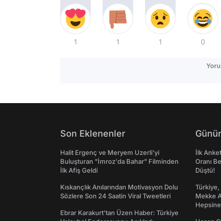
1
1
1
0
Yoru
Son Eklenenler
Günün
Halit Ergenç ve Meryem Uzerli'yi
İlk Anke
Buluşturan "İmroz'da Bahar" Filminden
Oranı Be
İlk Afiş Geldi
Düştü!
Kıskançlık Anılarından Motivasyon Dolu
Türkiye,
Sözlere Son 24 Saatin Viral Tweetleri
Mekke An
Hepsine 
Ebrar Karakurt'tan Üzen Haber: Türkiye