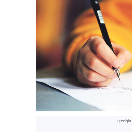
İçeriği