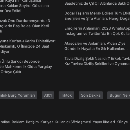
an Kaya’nın Konuşanlar
Saadetiniz de Çil Çil Altınlarda Saklı Ol
na Katılan Seyirci Gözaltına
nır Dışı Edildi
Doğal Taşların Merak Edilen Tüm Etkil
Enerjileri ve Şifa Alanları: Hangi Doğa
Tuzak Onu Durduramıyordu: 3
Ne İşe Yarar?
ftçilerin Baş Belası Olan Kedi
Emojilerin Anlamları: 2023 WhatsApp
ı
Instagram ve Twitter'da En Çok Kulla
Emojiler ve Anlamları
una Kur'an-ı Kerim Dinletiliyor:
Atasözleri ve Anlamları: A'dan Z'ye
 Alışkanlık, O İlimizde 24 Saat
Gündelik Hayatta En Sık Kullanılan
diyor
Atasözleri ve Anlamları
Tavla Diziliş Şekli Nasıldır? Erkek Tavl
 Ünlü Şarkıcı Beyonce
Kız Tavlası Diziliş Şekilleri ve Oynama
de Mahkemelik Oldu: Yargıtay
Yönleri
 Ortaya Çıktı
nlük Burç Yorumları
A101
Tiktok
Son Dakika
Bugün Ne P
alları
Reklam
İletişim
Kariyer
Kullanıcı Sözleşmesi
Yayın İlkeleri
Künye