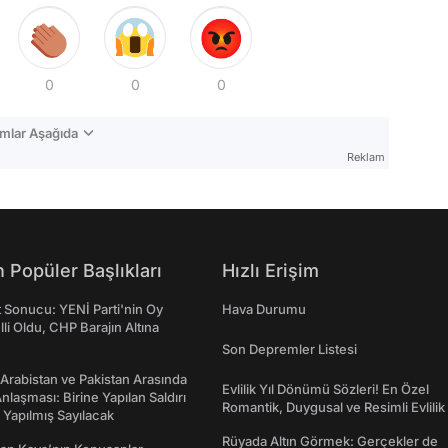
0
0
0
mlar Aşağıda
Reklam
 Popüler Başlıkları
Hızlı Erişim
t Sonucu: YENİ Parti'nin Oy
Hava Durumu
lli Oldu, CHP Barajın Altına
Son Depremler Listesi
 Arabistan ve Pakistan Arasında
Evlilik Yıl Dönümü Sözleri! En Özel
laşması: Birine Yapılan Saldırı
Romantik, Duygusal ve Resimli Evlilik 
Yapılmış Sayılacak
dönümü Mesajları
Rüyada Altın Görmek: Gerçekler de