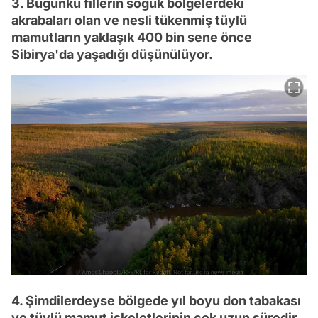
3. Bugünkü fillerin soğuk bölgelerdeki
akrabaları olan ve nesli tükenmiş tüylü
mamutların yaklaşık 400 bin sene önce
Sibirya'da yaşadığı düşünülüyor.
4. Şimdilerdeyse bölgede yıl boyu don tabakası
ve tüylü mamut iskeletlerinin çok uzun süredir