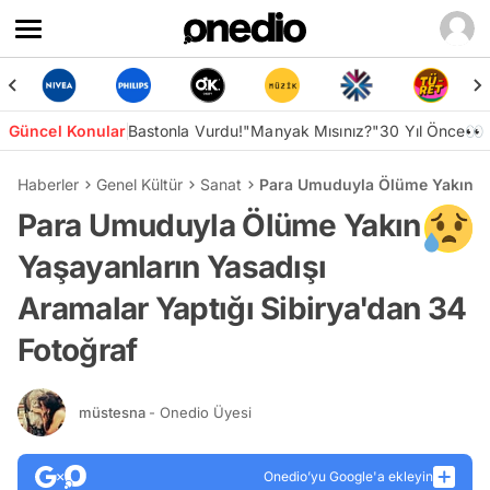
Güncel Konular
Bastonla Vurdu!
"Manyak Mısınız?"
30 Yıl Önce👀
Haberler
Genel Kültür
Sanat
Para Umuduyla Ölüme Yakın Yaş
Para Umuduyla Ölüme Yakın
Yaşayanların Yasadışı
Aramalar Yaptığı Sibirya'dan 34
Fotoğraf
müstesna
- Onedio Üyesi
Onedio’yu Google'a ekleyin