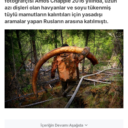
fotoğrafçısı Amos Chapple 2016 yılında, uzun
azı dişleri olan havyanlar ve soyu tükenmiş
tüylü mamutların kalıntıları için yasadışı
aramalar yapan Rusların arasına katılmıştı.
İçeriğin Devamı Aşağıda