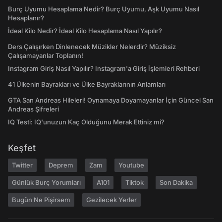
Burç Uyumu Hesaplama Nedir? Burç Uyumu, Aşk Uyumu Nasıl
Hesaplanır?
İdeal Kilo Nedir? İdeal Kilo Hesaplama Nasıl Yapılır?
Ders Çalışırken Dinlenecek Müzikler Nelerdir? Müziksiz
Çalışamayanlar Toplanın!
Instagram Giriş Nasıl Yapılır? Instagram'a Giriş İşlemleri Rehberi
41 Ülkenin Bayrakları ve Ülke Bayraklarının Anlamları
GTA San Andreas Hileleri! Oynamaya Doyamayanlar İçin Güncel San
Andreas Şifreleri
IQ Testi: IQ'unuzun Kaç Olduğunu Merak Ettiniz mi?
Keşfet
Twitter
Deprem
Zam
Youtube
Günlük Burç Yorumları
A101
Tiktok
Son Dakika
Bugün Ne Pişirsem
Gezilecek Yerler