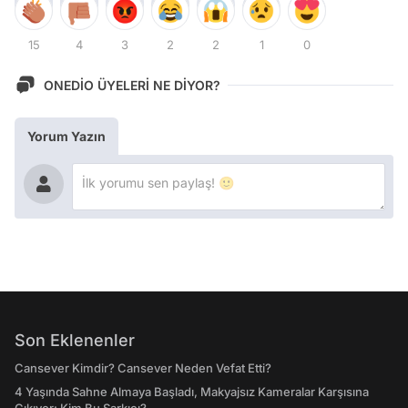
15
4
3
2
2
1
0
ONEDİO ÜYELERİ NE DİYOR?
Yorum Yazın
Son Eklenenler
Cansever Kimdir? Cansever Neden Vefat Etti?
4 Yaşında Sahne Almaya Başladı, Makyajsız Kameralar Karşısına