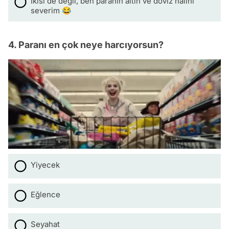
İkisi de değil, ben paranın altın ve döviz halini
severim 😂
4. Paranı en çok neye harcıyorsun?
Yiyecek
Eğlence
Seyahat