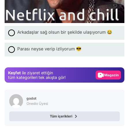
Arkadaşlar sağ olsun bir şekilde ulaşıyorum 😂
Video
Parası neyse verip izliyorum 😎
Test
Gündem
Keşfet
ile ziyaret ettiğin
Magazin
tüm kategorileri tek akışta gör!
Video
Test
godot
Onedio Üyesi
Tüm içerikleri