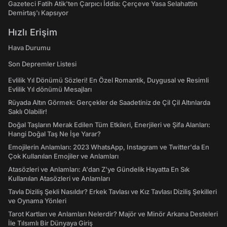
Gazeteci Fatih Atik'ten Çarpıcı İddia: Çerçeve Yasa Selahattin
Demirtaş'ı Kapsıyor
Hızlı Erişim
Hava Durumu
Son Depremler Listesi
Evlilik Yıl Dönümü Sözleri! En Özel Romantik, Duygusal ve Resimli
Evlilik Yıl dönümü Mesajları
Rüyada Altın Görmek: Gerçekler de Saadetiniz de Çil Çil Altınlarda
Saklı Olabilir!
Doğal Taşların Merak Edilen Tüm Etkileri, Enerjileri ve Şifa Alanları:
Hangi Doğal Taş Ne İşe Yarar?
Emojilerin Anlamları: 2023 WhatsApp, Instagram ve Twitter'da En
Çok Kullanılan Emojiler ve Anlamları
Atasözleri ve Anlamları: A'dan Z'ye Gündelik Hayatta En Sık
Kullanılan Atasözleri ve Anlamları
Tavla Diziliş Şekli Nasıldır? Erkek Tavlası ve Kız Tavlası Diziliş Şekilleri
ve Oynama Yönleri
Tarot Kartları ve Anlamları Nelerdir? Majör ve Minör Arkana Desteleri
İle Tılsımlı Bir Dünyaya Giriş