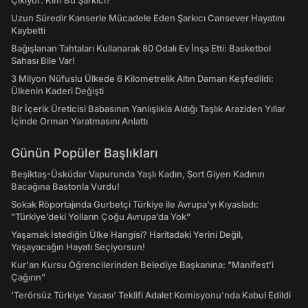
Çıkıyor: Kim Bu Şarkıcı?
Uzun Süredir Kanserle Mücadele Eden Şarkıcı Cansever Hayatını
Kaybetti
Bağışlanan Tahtaları Kullanarak 80 Odalı Ev İnşa Etti: Basketbol
Sahası Bile Var!
3 Milyon Nüfuslu Ülkede 6 Kilometrelik Altın Damarı Keşfedildi:
Ülkenin Kaderi Değişti
Bir İçerik Üreticisi Babasının Yanlışlıkla Aldığı Taşlık Araziden Yıllar
İçinde Orman Yaratmasını Anlattı
Günün Popüler Başlıkları
Beşiktaş-Üsküdar Vapurunda Yaşlı Kadın, Şort Giyen Kadının
Bacağına Bastonla Vurdu!
Sokak Röportajında Gurbetçi Türkiye ile Avrupa'yı Kıyasladı:
"Türkiye’deki Yolların Çoğu Avrupa’da Yok"
Yaşamak İstediğin Ülke Hangisi? Haritadaki Yerini Değil,
Yaşayacağın Hayatı Seçiyorsun!
Kur'an Kursu Öğrencilerinden Belediye Başkanına: "Manifest’i
Çağırın"
‘Terörsüz Türkiye Yasası’ Teklifi Adalet Komisyonu'nda Kabul Edildi