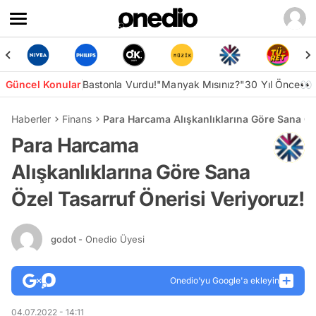
Güncel Konular
Bastonla Vurdu!
"Manyak Mısınız?"
30 Yıl Önce👀
Haberler
Finans
Para Harcama Alışkanlıklarına Göre Sana Öz
Para Harcama
Alışkanlıklarına Göre Sana
Özel Tasarruf Önerisi Veriyoruz!
godot
- Onedio Üyesi
Onedio’yu Google'a ekleyin
04.07.2022 - 14:11