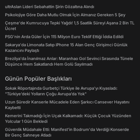
ultrAslan Lideri Sebahattin Şirin Gözaltına Alındı
Psikolojiye Göre Daha Mutlu Olmak İçin Almanız Gereken 5 Şey
Çeşme'de Kumrucuya Tepki Yağdı! 1,5 Saatlik Süreyi Aşana 2 Bin TL
Ücret
PSG’nin Arda Güler İçin 115 Milyon Euro Teklif Ettiği İddia Edildi
Sakarya'da Limonata Satıp iPhone 15 Alan Genç Girişimci Günlük
Kazancını Paylaştı
Brezilya'da İnanılmaz Anlar: Maranhao Gol Sevinci Sırasında Tünele
Düşünce Hem Sakatlandı Hem Golü Sayılmadı
Günün Popüler Başlıkları
Sokak Röportajında Gurbetçi Türkiye ile Avrupa'yı Kıyasladı:
"Türkiye’deki Yolların Çoğu Avrupa’da Yok"
Uzun Süredir Kanserle Mücadele Eden Şarkıcı Cansever Hayatını
Kaybetti
Kemerini Takmadığı İçin Uçak Kalkamadı: Küçük Çocuk Yüzünden
Yolcular 1 Gün Bekledi
Güvenlik Müdahale Etti: Manifest'in Bodrum'da Verdiği Konserde
Bir Genç Sahneye Atladı