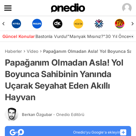
Güncel Konular
Bastonla Vurdu!
"Manyak Mısınız?"
30 Yıl Önce👀
Haberler
Video
Papağanım Olmadan Asla! Yol Boyunca Sahib
Papağanım Olmadan Asla! Yol
Boyunca Sahibinin Yanında
Uçarak Seyahat Eden Akıllı
Hayvan
Berkan Özgubar
- Onedio Editörü
Onedio’yu Google'a ekleyin