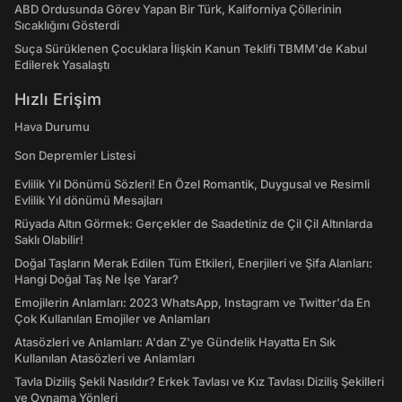
ABD Ordusunda Görev Yapan Bir Türk, Kaliforniya Çöllerinin
Sıcaklığını Gösterdi
Suça Sürüklenen Çocuklara İlişkin Kanun Teklifi TBMM'de Kabul
Edilerek Yasalaştı
Hızlı Erişim
Hava Durumu
Son Depremler Listesi
Evlilik Yıl Dönümü Sözleri! En Özel Romantik, Duygusal ve Resimli
Evlilik Yıl dönümü Mesajları
Rüyada Altın Görmek: Gerçekler de Saadetiniz de Çil Çil Altınlarda
Saklı Olabilir!
Doğal Taşların Merak Edilen Tüm Etkileri, Enerjileri ve Şifa Alanları:
Hangi Doğal Taş Ne İşe Yarar?
Emojilerin Anlamları: 2023 WhatsApp, Instagram ve Twitter'da En
Çok Kullanılan Emojiler ve Anlamları
Atasözleri ve Anlamları: A'dan Z'ye Gündelik Hayatta En Sık
Kullanılan Atasözleri ve Anlamları
Tavla Diziliş Şekli Nasıldır? Erkek Tavlası ve Kız Tavlası Diziliş Şekilleri
ve Oynama Yönleri