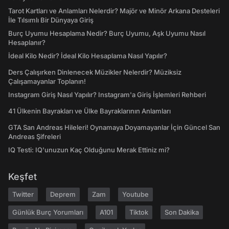
Tarot Kartları ve Anlamları Nelerdir? Majör ve Minör Arkana Desteleri
İle Tılsımlı Bir Dünyaya Giriş
Burç Uyumu Hesaplama Nedir? Burç Uyumu, Aşk Uyumu Nasıl
Hesaplanır?
İdeal Kilo Nedir? İdeal Kilo Hesaplama Nasıl Yapılır?
Ders Çalışırken Dinlenecek Müzikler Nelerdir? Müziksiz
Çalışamayanlar Toplanın!
Instagram Giriş Nasıl Yapılır? Instagram'a Giriş İşlemleri Rehberi
41 Ülkenin Bayrakları ve Ülke Bayraklarının Anlamları
GTA San Andreas Hileleri! Oynamaya Doyamayanlar İçin Güncel San
Andreas Şifreleri
IQ Testi: IQ'unuzun Kaç Olduğunu Merak Ettiniz mi?
Keşfet
Twitter
Deprem
Zam
Youtube
Günlük Burç Yorumları
A101
Tiktok
Son Dakika