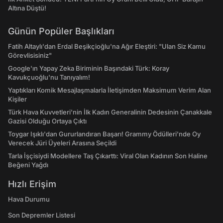
Altına Düştü!
Günün Popüler Başlıkları
Fatih Altaylı'dan Erdal Beşikçioğlu'na Ağır Eleştiri: "Ulan Siz Kamu
Görevlisisiniz"
Google'ın Yapay Zeka Biriminin Başındaki Türk: Koray
Kavukçuoğlu'nu Tanıyalım!
Yaptıkları Komik Mesajlaşmalarla İletişimden Maksimum Verim Alan
Kişiler
Türk Hava Kuvvetleri'nin İlk Kadın Generalinin Dedesinin Çanakkale
Gazisi Olduğu Ortaya Çıktı
Toygar Işıklı'dan Gururlandıran Başarı! Grammy Ödülleri'nde Oy
Verecek Jüri Üyeleri Arasına Seçildi
Tarla İşçisiydi Modellere Taş Çıkarttı: Viral Olan Kadının Son Haline
Beğeni Yağdı
Hızlı Erişim
Hava Durumu
Son Depremler Listesi