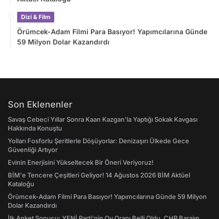
Dizi & Film
Örümcek-Adam Filmi Para Basıyor! Yapımcılarına Günde
59 Milyon Dolar Kazandırdı
Son Eklenenler
Savaş Cebeci Yıllar Sonra Kaan Kazgan'la Yaptığı Sokak Kavgası
Hakkında Konuştu
Yolları Fosforlu Şeritlerle Döşüyorlar: Denizaşırı Ülkede Gece
Güvenliği Artıyor
Evinin Enerjisini Yükseltecek Bir Öneri Veriyoruz!
BİM'e Tencere Çeşitleri Geliyor! 14 Ağustos 2026 BİM Aktüel
Kataloğu
Örümcek-Adam Filmi Para Basıyor! Yapımcılarına Günde 59 Milyon
Dolar Kazandırdı
İlk Anket Sonucu: YENİ Parti'nin Oy Oranı Belli Oldu, CHP Barajın