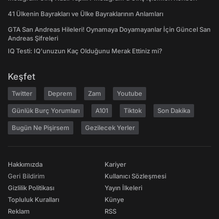
41 Ülkenin Bayrakları ve Ülke Bayraklarının Anlamları
GTA San Andreas Hileleri! Oynamaya Doyamayanlar İçin Güncel San
Andreas Şifreleri
IQ Testi: IQ'unuzun Kaç Olduğunu Merak Ettiniz mi?
Keşfet
Twitter
Deprem
Zam
Youtube
Günlük Burç Yorumları
A101
Tiktok
Son Dakika
Bugün Ne Pişirsem
Gezilecek Yerler
Hakkımızda
Kariyer
Geri Bildirim
Kullanıcı Sözleşmesi
Gizlilik Politikası
Yayın İlkeleri
Topluluk Kuralları
Künye
Reklam
RSS