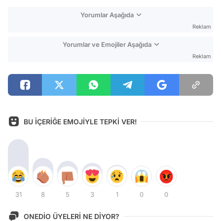
Yorumlar Aşağıda
Reklam
Yorumlar ve Emojiler Aşağıda
Reklam
BU İÇERİĞE EMOJİYLE TEPKİ VER!
31
8
5
3
1
0
0
ONEDİO ÜYELERİ NE DİYOR?