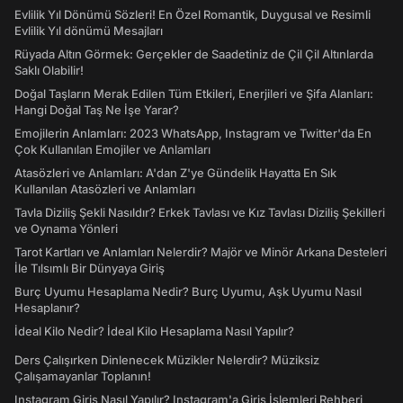
Evlilik Yıl Dönümü Sözleri! En Özel Romantik, Duygusal ve Resimli
Evlilik Yıl dönümü Mesajları
Rüyada Altın Görmek: Gerçekler de Saadetiniz de Çil Çil Altınlarda
Saklı Olabilir!
Doğal Taşların Merak Edilen Tüm Etkileri, Enerjileri ve Şifa Alanları:
Hangi Doğal Taş Ne İşe Yarar?
Emojilerin Anlamları: 2023 WhatsApp, Instagram ve Twitter'da En
Çok Kullanılan Emojiler ve Anlamları
Atasözleri ve Anlamları: A'dan Z'ye Gündelik Hayatta En Sık
Kullanılan Atasözleri ve Anlamları
Tavla Diziliş Şekli Nasıldır? Erkek Tavlası ve Kız Tavlası Diziliş Şekilleri
ve Oynama Yönleri
Tarot Kartları ve Anlamları Nelerdir? Majör ve Minör Arkana Desteleri
İle Tılsımlı Bir Dünyaya Giriş
Burç Uyumu Hesaplama Nedir? Burç Uyumu, Aşk Uyumu Nasıl
Hesaplanır?
İdeal Kilo Nedir? İdeal Kilo Hesaplama Nasıl Yapılır?
Ders Çalışırken Dinlenecek Müzikler Nelerdir? Müziksiz
Çalışamayanlar Toplanın!
Instagram Giriş Nasıl Yapılır? Instagram'a Giriş İşlemleri Rehberi