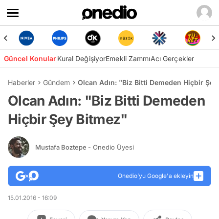
Güncel Konular
Kural Değişiyor
Emekli Zammı
Acı Gerçekler
Haberler
Gündem
Olcan Adın: "Biz Bitti Demeden Hiçbir Şey
Olcan Adın: "Biz Bitti Demeden
Hiçbir Şey Bitmez"
Mustafa Boztepe
- Onedio Üyesi
Onedio’yu Google'a ekleyin
15.01.2016 - 16:09