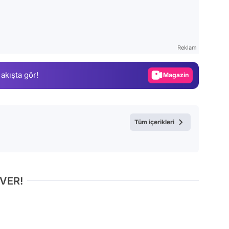
Video
Test
Reklam
Gündem
 akışta gör!
Magazin
Video
Test
Tüm içerikleri
 VER!