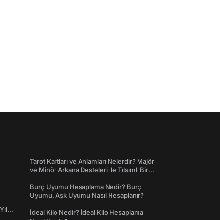
Tarot Kartları ve Anlamları Nelerdir? Majör
ve Minör Arkana Desteleri İle Tılsımlı Bir
Dünyaya Giriş
Burç Uyumu Hesaplama Nedir? Burç
Uyumu, Aşk Uyumu Nasıl Hesaplanır?
Yıl
İdeal Kilo Nedir? İdeal Kilo Hesaplama