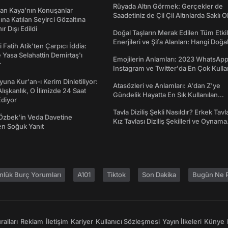
Rüyada Altın Görmek: Gerçekler de
an Kaya’nın Konuşanlar
Saadetiniz de Çil Çil Altınlarda Saklı Ol
na Katılan Seyirci Gözaltına
nır Dışı Edildi
Doğal Taşların Merak Edilen Tüm Etkil
Enerjileri ve Şifa Alanları: Hangi Doğa
 Fatih Atik'ten Çarpıcı İddia:
Ne İşe Yarar?
Yasa Selahattin Demirtaş'ı
Emojilerin Anlamları: 2023 WhatsApp
r
Instagram ve Twitter'da En Çok Kulla
Emojiler ve Anlamları
una Kur'an-ı Kerim Dinletiliyor:
Atasözleri ve Anlamları: A'dan Z'ye
 Alışkanlık, O İlimizde 24 Saat
Gündelik Hayatta En Sık Kullanılan
diyor
Atasözleri ve Anlamları
Tavla Diziliş Şekli Nasıldır? Erkek Tavl
Özbek'in Veda Davetine
Kız Tavlası Diziliş Şekilleri ve Oynama
en Soğuk Yanıt
Yönleri
nlük Burç Yorumları
A101
Tiktok
Son Dakika
Bugün Ne P
alları
Reklam
İletişim
Kariyer
Kullanıcı Sözleşmesi
Yayın İlkeleri
Künye