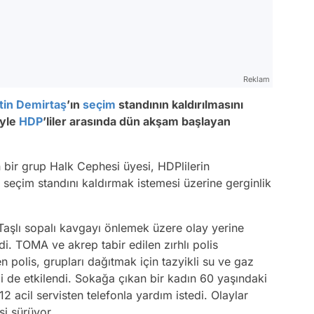
Reklam
tin Demirtaş
’ın
seçim
standının kaldırılmasını
iyle
HDP
’liler arasında dün akşam başlayan
bir grup Halk Cephesi üyesi, HDPlilerin
 seçim standını kaldırmak istemesi üzerine gerginlik
şlı sopalı kavgayı önlemek üzere olay yerine
di. TOMA ve akrep tabir edilen zırhlı polis
n polis, grupları dağıtmak için tazyikli su ve gaz
i de etkilendi. Sokağa çıkan bir kadın 60 yaşındaki
2 acil servisten telefonla yardım istedi. Olaylar
i sürüyor.