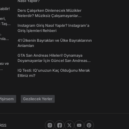
Nasıl Yapılır?
abilir!
Ders Çalışırken Dinlenecek Müzikler
Nelerdir? Müziksiz Çalışamayanlar
eri,
Toplanın!
l Taş
Instagram Giriş Nasıl Yapılır? Instagram'a
Giriş İşlemleri Rehberi
,
nılan
41 Ülkenin Bayrakları ve Ülke Bayraklarının
Anlamları
GTA San Andreas Hileleri! Oynamaya
Doyamayanlar İçin Güncel San Andreas
ası ve
Şifreleri
IQ Testi: IQ'unuzun Kaç Olduğunu Merak
Ettiniz mi?
işirsem
Gezilecek Yerler
RSS