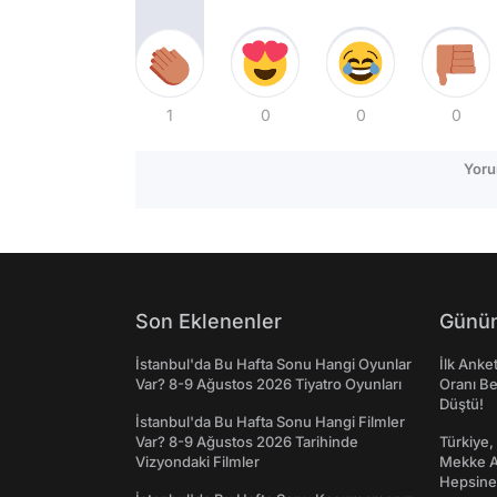
1
0
0
0
Yoru
Son Eklenenler
Günün
İstanbul'da Bu Hafta Sonu Hangi Oyunlar
İlk Anke
Var? 8-9 Ağustos 2026 Tiyatro Oyunları
Oranı Be
Düştü!
İstanbul'da Bu Hafta Sonu Hangi Filmler
Var? 8-9 Ağustos 2026 Tarihinde
Türkiye,
Vizyondaki Filmler
Mekke An
Hepsine 