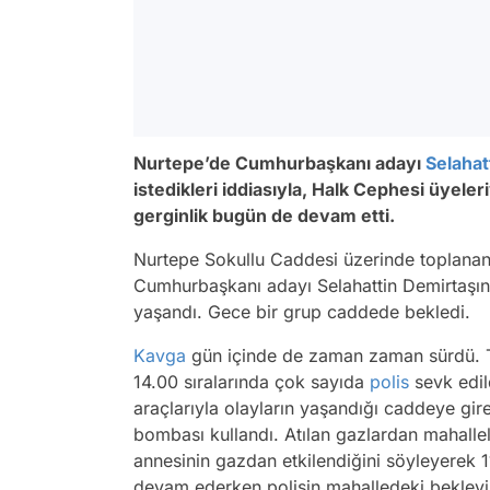
Nurtepe’de Cumhurbaşkanı adayı
Selahat
istedikleri iddiasıyla, Halk Cephesi üyeler
gerginlik bugün de devam etti.
Nurtepe Sokullu Caddesi üzerinde toplanan 
Cumhurbaşkanı adayı Selahattin Demirtaşın
yaşandı. Gece bir grup caddede bekledi.
Kavga
gün içinde de zaman zaman sürdü. Ta
14.00 sıralarında çok sayıda
polis
sevk edil
araçlarıyla olayların yaşandığı caddeye gire
bombası kullandı. Atılan gazlardan mahallel
annesinin gazdan etkilendiğini söyleyerek 11
devam ederken polisin mahalledeki bekleyiş