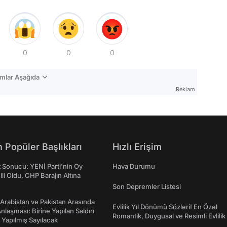
0
0
0
mlar Aşağıda
Reklam
 Popüler Başlıkları
Hızlı Erişim
t Sonucu: YENİ Parti'nin Oy
Hava Durumu
lli Oldu, CHP Barajın Altına
Son Depremler Listesi
 Arabistan ve Pakistan Arasında
Evlilik Yıl Dönümü Sözleri! En Özel
laşması: Birine Yapılan Saldırı
Romantik, Duygusal ve Resimli Evlilik 
Yapılmış Sayılacak
dönümü Mesajları