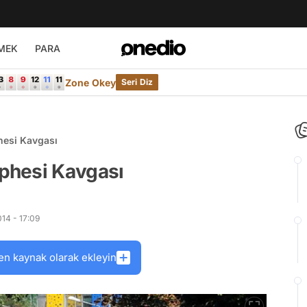
MEK
PARA
Zone Okey
Seri Diz
hesi Kavgası
phesi Kavgası
14 - 17:09
en kaynak olarak ekleyin