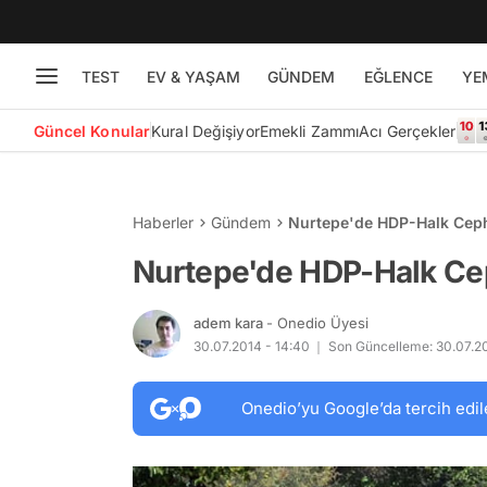
TEST
EV & YAŞAM
GÜNDEM
EĞLENCE
YE
Güncel Konular
Kural Değişiyor
Emekli Zammı
Acı Gerçekler
Haberler
Gündem
Nurtepe'de HDP-Halk Cep
Nurtepe'de HDP-Halk Ce
adem kara
- Onedio Üyesi
30.07.2014 - 14:40
Son Güncelleme: 30.07.20
Onedio’yu Google’da tercih edil