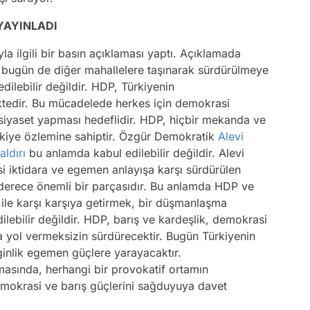
YAYINLADI
la ilgili bir basın açıklaması yaptı. Açıklamada
e bugün de diğer mahallelere taşınarak sürdürülmeye
dilebilir değildir. HDP, Türkiyenin
tedir. Bu mücadelede herkes için demokrasi
siyaset yapması hedeflidir. HDP, hiçbir mekanda ve
ürkiye özlemine sahiptir. Özgür Demokratik
Alevi
aldırı
bu anlamda kabul edilebilir değildir. Alevi
si iktidara ve egemen anlayışa karşı sürdürülen
derece önemli bir parçasıdır. Bu anlamda HDP ve
rı ile karşı karşıya getirmek, bir düşmanlaşma
ilebilir değildir. HDP, barış ve kardeşlik, demokrasi
 yol vermeksizin sürdürecektir. Bugün Türkiyenin
ginlik egemen güçlere yarayacaktır.
asında, herhangi bir provokatif ortamın
emokrasi ve barış güçlerini sağduyuya davet