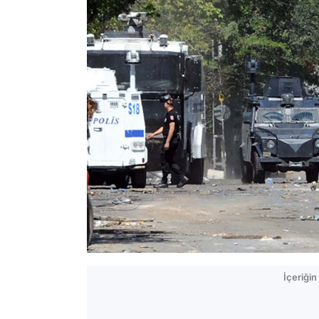
İçeriği