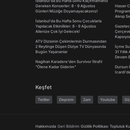
İstanbul'da Bu Hafta Sonu Kaçırmamanız
Gereken Konserler: 8 - 9 Ağustos
Hasan C
Günleri Müziğe Doyamayacaksınız!
Programı
Alınıp Sı
İstanbul'da Bu Hafta Sonu Çocuklarla
Yapılacak Etkinlikler: 8 - 9 Ağustos
Gazeteci
Ailenize Çok İyi Gelecek!
Çerçeve 
Kapsıyo
ATV Dizisinin Çekimlerinin Durmasından
2 Reytinge Düşen Diziye TV Dünyasında
İçme Suy
Bugün Yaşananlar
31 Yıllık
Devam E
Nagihan Karadere'den Survivor İtirafı!
"Ölene Kadar Giderim"
Dursun 
Icardi'd
Keşfet
Twitter
Deprem
Zam
Youtube
Gü
Hakkımızda
Geri Bildirim
Gizlilik Politikası
Topluluk Kur