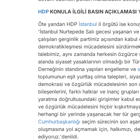
HDP
KONULA İLGİLİ BASIN AÇIKLAMASI 
Öte yandan HDP
İstanbul
il örgütü ise konuy
'İstanbul Nurtepede Salı gecesi yaşanan v
çalışılan gerginlik partimiz açısından kabul e
demokratikleşmesi mücadelesini sürdürmek
talebimiz, aynı zamanda herkesin özgürce 
alanda siyaset yasaklarının olmadığı bir T
Derneğinin standına yapılan engelleme ve
s
toplumunun eşit yurttaş olma talepleri, siya
demokrasi ve özgürlük mücadelesinin son 
bileşenlerini, farklı halklar ve inanç grupla
yaratma doğrultusundaki girişimler kabul ed
ve özgürlük mücadelesini hiçbir kışkırtmaya
herhangi bir yerinde yaşanacak her tür ger
Cumhurbaşkanlığı
seçim sürecinin son aşam
oluşmasına yol açmamak için, halkımızı, d
ediyoruz.'denildi.