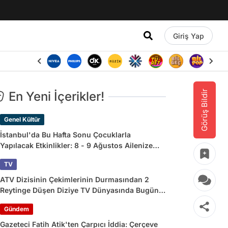
Giriş Yap
Görüş Bildir
En Yeni İçerikler!
Genel Kültür
İstanbul'da Bu Hafta Sonu Çocuklarla
Yapılacak Etkinlikler: 8 - 9 Ağustos Ailenize
Çok İyi Gelecek!
TV
ATV Dizisinin Çekimlerinin Durmasından 2
Reytinge Düşen Diziye TV Dünyasında Bugün
Yaşananlar
Gündem
Gazeteci Fatih Atik'ten Çarpıcı İddia: Çerçeve