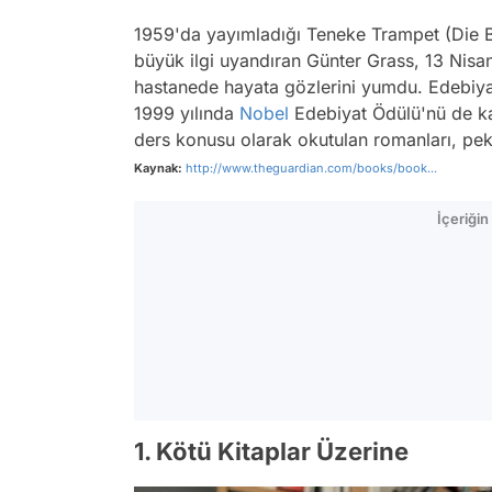
1959'da yayımladığı
Teneke Trampet
(Die 
büyük ilgi uyandıran Günter Grass, 13 Nis
hastanede hayata gözlerini yumdu. Edebiyatı
1999 yılında
Nobel
Edebiyat Ödülü'nü de kaz
ders konusu olarak okutulan romanları, p
Kaynak:
http://www.theguardian.com/books/book...
İçeriği
1. Kötü Kitaplar Üzerine