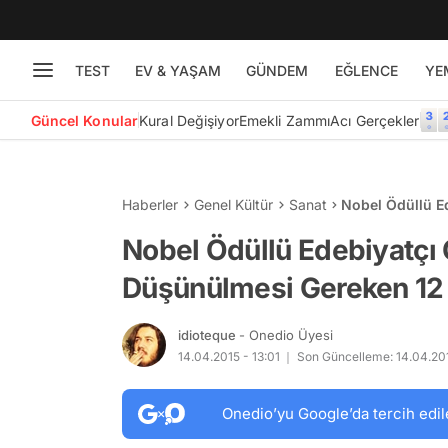
TEST
EV & YAŞAM
GÜNDEM
EĞLENCE
YE
Güncel Konular
Kural Değişiyor
Emekli Zammı
Acı Gerçekler
Haberler
Genel Kültür
Sanat
Nobel Ödüllü E
12 Sözü
Nobel Ödüllü Edebiyatçı 
Düşünülmesi Gereken 12
idioteque
- Onedio Üyesi
14.04.2015 - 13:01
Son Güncelleme: 14.04.201
Onedio’yu Google’da tercih edil