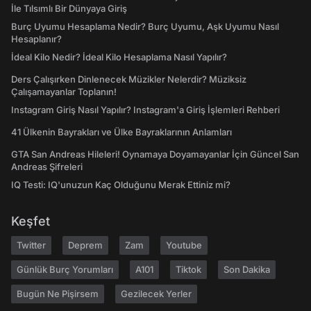
İle Tılsımlı Bir Dünyaya Giriş
Burç Uyumu Hesaplama Nedir? Burç Uyumu, Aşk Uyumu Nasıl
Hesaplanır?
İdeal Kilo Nedir? İdeal Kilo Hesaplama Nasıl Yapılır?
Ders Çalışırken Dinlenecek Müzikler Nelerdir? Müziksiz
Çalışamayanlar Toplanın!
Instagram Giriş Nasıl Yapılır? Instagram'a Giriş İşlemleri Rehberi
41 Ülkenin Bayrakları ve Ülke Bayraklarının Anlamları
GTA San Andreas Hileleri! Oynamaya Doyamayanlar İçin Güncel San
Andreas Şifreleri
IQ Testi: IQ'unuzun Kaç Olduğunu Merak Ettiniz mi?
Keşfet
Twitter
Deprem
Zam
Youtube
Günlük Burç Yorumları
A101
Tiktok
Son Dakika
Bugün Ne Pişirsem
Gezilecek Yerler