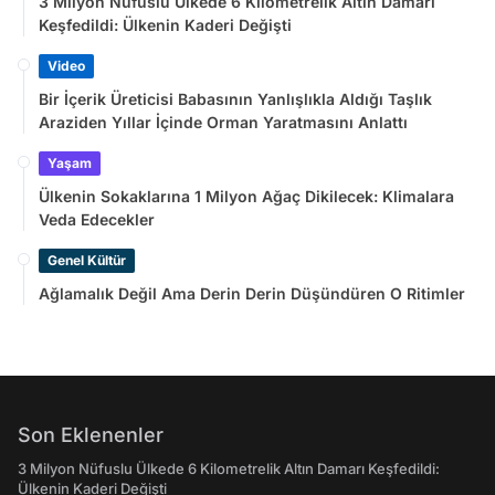
3 Milyon Nüfuslu Ülkede 6 Kilometrelik Altın Damarı
Keşfedildi: Ülkenin Kaderi Değişti
Video
Bir İçerik Üreticisi Babasının Yanlışlıkla Aldığı Taşlık
Araziden Yıllar İçinde Orman Yaratmasını Anlattı
Yaşam
Ülkenin Sokaklarına 1 Milyon Ağaç Dikilecek: Klimalara
Veda Edecekler
Genel Kültür
Ağlamalık Değil Ama Derin Derin Düşündüren O Ritimler
Son Eklenenler
3 Milyon Nüfuslu Ülkede 6 Kilometrelik Altın Damarı Keşfedildi:
Ülkenin Kaderi Değişti