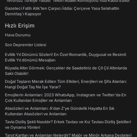
‘Terörsüz Türkiye Yasası’ Teklifi Adalet Komisyonu'nda Kabul Edildi
Gazeteci Fatih Atik'ten Çarpıcı İddia: Çerçeve Yasa Selahattin
Demirtaş'ı Kapsıyor
Hızlı Erişim
Hava Durumu
Son Depremler Listesi
Evlilik Yıl Dönümü Sözleri! En Özel Romantik, Duygusal ve Resimli
Evlilik Yıl dönümü Mesajları
Rüyada Altın Görmek: Gerçekler de Saadetiniz de Çil Çil Altınlarda
Saklı Olabilir!
Doğal Taşların Merak Edilen Tüm Etkileri, Enerjileri ve Şifa Alanları:
Hangi Doğal Taş Ne İşe Yarar?
Emojilerin Anlamları: 2023 WhatsApp, Instagram ve Twitter'da En
Çok Kullanılan Emojiler ve Anlamları
Atasözleri ve Anlamları: A'dan Z'ye Gündelik Hayatta En Sık
Kullanılan Atasözleri ve Anlamları
Tavla Diziliş Şekli Nasıldır? Erkek Tavlası ve Kız Tavlası Diziliş Şekilleri
ve Oynama Yönleri
Tarot Kartları ve Anlamları Nelerdir? Majör ve Minör Arkana Desteleri