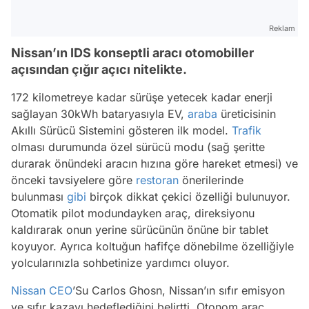
Reklam
Nissan’ın IDS konseptli aracı otomobiller
açısından çığır açıcı nitelikte.
172 kilometreye kadar sürüşe yetecek kadar enerji
sağlayan 30kWh bataryasıyla EV,
araba
üreticisinin
Akıllı Sürücü Sistemini gösteren ilk model.
Trafik
olması durumunda özel sürücü modu (sağ şeritte
durarak önündeki aracın hızına göre hareket etmesi) ve
önceki tavsiyelere göre
restoran
önerilerinde
bulunması
gibi
birçok dikkat çekici özelliği bulunuyor.
Otomatik pilot modundayken araç, direksiyonu
kaldırarak onun yerine sürücünün önüne bir tablet
koyuyor. Ayrıca koltuğun hafifçe dönebilme özelliğiyle
yolcularınızla sohbetinize yardımcı oluyor.
Nissan
CEO
’Su Carlos Ghosn, Nissan’ın sıfır emisyon
ve sıfır kazayı hedeflediğini belirtti. Otonom araç