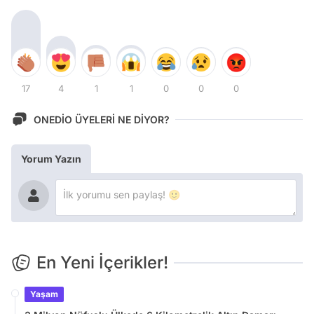
17
4
1
1
0
0
0
ONEDİO ÜYELERİ NE DİYOR?
Yorum Yazın
En Yeni İçerikler!
Yaşam