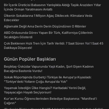
Bir İçerik Üreticisi Babasının Yanlışlıkla Aldığı Taşlık Araziden Yıllar
İçinde Orman Yaratmasını Anlattı
Ülkenin Sokaklarına 1 Milyon Ağaç Dikilecek: Klimalara Veda
Edecekler
Ağlamalık Değil Ama Derin Derin Düşündüren O Ritimler
ABD Ordusunda Görev Yapan Bir Türk, Kaliforniya Çöllerinin
Sıcaklığını Gösterdi
Çok Beklenen Hızlı Tren İçin Tarih Verildi: 7 Saat Süren Yol 1 Saat 45
Dakikaya Düşecek!
Günün Popüler Başlıkları
Beşiktaş-Üsküdar Vapurunda Yaşlı Kadın, Şort Giyen Kadının
Bacağına Bastonla Vurdu!
Sokak Röportajında Gurbetçi Türkiye ile Avrupa'yı Kıyasladı:
"Türkiye’deki Yolların Çoğu Avrupa’da Yok"
Yaşamak İstediğin Ülke Hangisi? Haritadaki Yerini Değil,
Yaşayacağın Hayatı Seçiyorsun!
Kur'an Kursu Öğrencilerinden Belediye Başkanına: "Manifest’i
Çağırın"