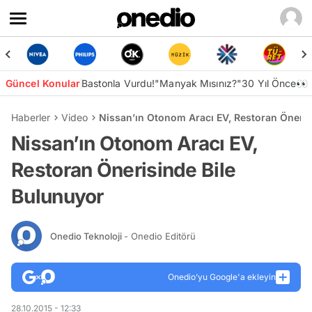
Güncel Konular
Bastonla Vurdu!
"Manyak Mısınız?"
30 Yıl Önce👀
Haberler
Video
Nissan’ın Otonom Aracı EV, Restoran Öneris
Nissan’ın Otonom Aracı EV,
Restoran Önerisinde Bile
Bulunuyor
Onedio Teknoloji
- Onedio Editörü
Onedio’yu Google'a ekleyin
28.10.2015 - 12:33