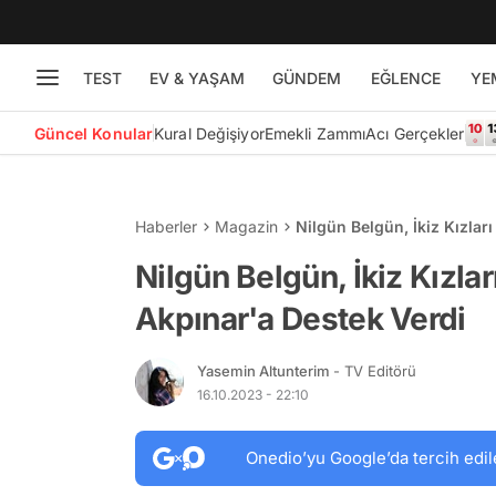
TEST
EV & YAŞAM
GÜNDEM
EĞLENCE
YE
Güncel Konular
Kural Değişiyor
Emekli Zammı
Acı Gerçekler
Haberler
Magazin
Nilgün Belgün, İkiz Kızla
Nilgün Belgün, İkiz Kızla
Akpınar'a Destek Verdi
Yasemin Altunterim
- TV Editörü
16.10.2023 - 22:10
Onedio’yu Google’da tercih edil