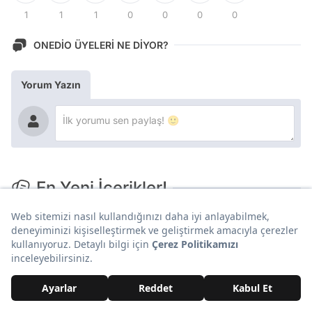
1
1
1
0
0
0
0
ONEDİO ÜYELERİ NE DİYOR?
Yorum Yazın
En Yeni İçerikler!
Spor
Mohamed Salah'ın Trabzon'da Yaşayacağı Lüks Villa
Ortaya Çıktı
Yaşam
Koca Köyü Tek Bir Binaya Taşıdılar: Beton Kulelerin Yerini