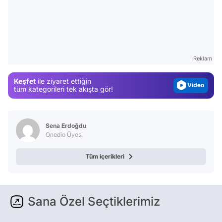
Video
Test
Gündem
Reklam
Magazin
Keşfet
ile ziyaret ettiğin
Video
tüm kategorileri tek akışta gör!
Test
Sena Erdoğdu
Onedio Üyesi
Tüm içerikleri
Sana Özel Seçtiklerimiz