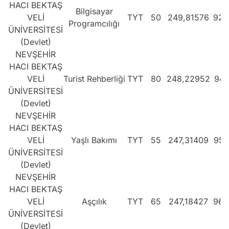
HACI BEKTAŞ
Bilgisayar
VELİ
TYT
50
249,81576
929
Programcılığı
ÜNİVERSİTESİ
(Devlet)
NEVŞEHİR
HACI BEKTAŞ
VELİ
Turist Rehberliği
TYT
80
248,22952
948
ÜNİVERSİTESİ
(Devlet)
NEVŞEHİR
HACI BEKTAŞ
VELİ
Yaşlı Bakımı
TYT
55
247,31409
958
ÜNİVERSİTESİ
(Devlet)
NEVŞEHİR
HACI BEKTAŞ
VELİ
Aşçılık
TYT
65
247,18427
960
ÜNİVERSİTESİ
(Devlet)