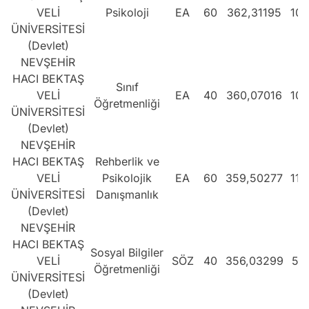
VELİ
Psikoloji
EA
60
362,31195
104
ÜNİVERSİTESİ
(Devlet)
NEVŞEHİR
HACI BEKTAŞ
Sınıf
VELİ
EA
40
360,07016
109
Öğretmenliği
ÜNİVERSİTESİ
(Devlet)
NEVŞEHİR
HACI BEKTAŞ
Rehberlik ve
VELİ
Psikolojik
EA
60
359,50277
110
ÜNİVERSİTESİ
Danışmanlık
(Devlet)
NEVŞEHİR
HACI BEKTAŞ
Sosyal Bilgiler
VELİ
SÖZ
40
356,03299
54
Öğretmenliği
ÜNİVERSİTESİ
(Devlet)