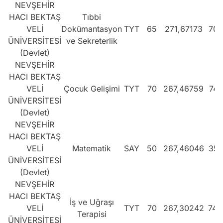
NEVŞEHİR
HACI BEKTAŞ
Tıbbi
VELİ
Dokümantasyon
TYT
65
271,67173
701
ÜNİVERSİTESİ
ve Sekreterlik
(Devlet)
NEVŞEHİR
HACI BEKTAŞ
VELİ
Çocuk Gelişimi
TYT
70
267,46759
741
ÜNİVERSİTESİ
(Devlet)
NEVŞEHİR
HACI BEKTAŞ
VELİ
Matematik
SAY
50
267,46046
352
ÜNİVERSİTESİ
(Devlet)
NEVŞEHİR
HACI BEKTAŞ
İş ve Uğraşı
VELİ
TYT
70
267,30242
742
Terapisi
ÜNİVERSİTESİ