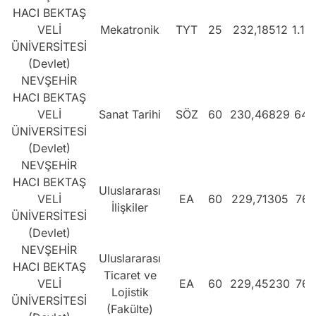
HACI BEKTAŞ
VELİ
Mekatronik
TYT
25
232,18512
1.14
ÜNİVERSİTESİ
(Devlet)
NEVŞEHİR
HACI BEKTAŞ
VELİ
Sanat Tarihi
SÖZ
60
230,46829
649
ÜNİVERSİTESİ
(Devlet)
NEVŞEHİR
HACI BEKTAŞ
Uluslararası
VELİ
EA
60
229,71305
764
İlişkiler
ÜNİVERSİTESİ
(Devlet)
NEVŞEHİR
Uluslararası
HACI BEKTAŞ
Ticaret ve
VELİ
EA
60
229,45230
767
Lojistik
ÜNİVERSİTESİ
(Fakülte)