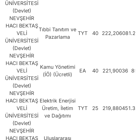
ÜNİVERSİTESİ
(Devlet)
NEVŞEHİR
HACI BEKTAŞ
Tıbbi Tanıtım ve
VELİ
TYT
40
222,20608
1.27
Pazarlama
ÜNİVERSİTESİ
(Devlet)
NEVŞEHİR
HACI BEKTAŞ
Kamu Yönetimi
VELİ
EA
40
221,90036
851
(İÖ) (Ücretli)
ÜNİVERSİTESİ
(Devlet)
NEVŞEHİR
HACI BEKTAŞ
Elektrik Enerjisi
VELİ
Üretim, İletim
TYT
25
219,88045
1.30
ÜNİVERSİTESİ
ve Dağıtımı
(Devlet)
NEVŞEHİR
HACI BEKTAŞ
Uluslararası