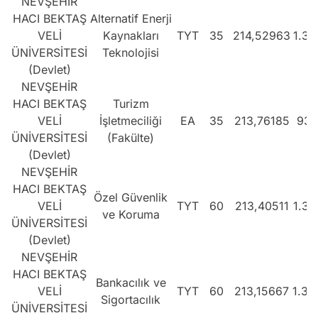
NEVŞEHİR
HACI BEKTAŞ
Alternatif Enerji
VELİ
Kaynakları
TYT
35
214,52963
1.37
ÜNİVERSİTESİ
Teknolojisi
(Devlet)
NEVŞEHİR
HACI BEKTAŞ
Turizm
VELİ
İşletmeciliği
EA
35
213,76185
939
ÜNİVERSİTESİ
(Fakülte)
(Devlet)
NEVŞEHİR
HACI BEKTAŞ
Özel Güvenlik
VELİ
TYT
60
213,40511
1.38
ve Koruma
ÜNİVERSİTESİ
(Devlet)
NEVŞEHİR
HACI BEKTAŞ
Bankacılık ve
VELİ
TYT
60
213,15667
1.39
Sigortacılık
ÜNİVERSİTESİ