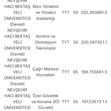
NEVŞEHİR
HACI BEKTAŞ
Büro Yönetimi
VELİ
ve Yönetici
TYT
50
202,39399
1.54
ÜNİVERSİTESİ
Asistanlığı
(Devlet)
NEVŞEHİR
HACI BEKTAŞ
Kontrol ve
VELİ
Otomasyon
TYT
30
200,04730
1.57
ÜNİVERSİTESİ
Teknolojisi
(Devlet)
NEVŞEHİR
HACI BEKTAŞ
Çağrı Merkezi
VELİ
TYT
65
199,75569
1.58
Hizmetleri
ÜNİVERSİTESİ
(Devlet)
NEVŞEHİR
HACI BEKTAŞ
Özel Güvenlik
VELİ
ve Koruma (İÖ)
TYT
50
197,53573
1.61
ÜNİVERSİTESİ
(Ücretli)