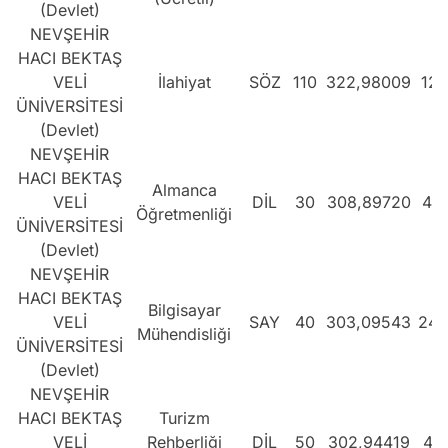
(Devlet)
NEVŞEHİR
HACI BEKTAŞ
VELİ
İlahiyat
SÖZ
110
322,98009
129
ÜNİVERSİTESİ
(Devlet)
NEVŞEHİR
HACI BEKTAŞ
Almanca
VELİ
DİL
30
308,89720
42
Öğretmenliği
ÜNİVERSİTESİ
(Devlet)
NEVŞEHİR
HACI BEKTAŞ
Bilgisayar
VELİ
SAY
40
303,09543
246
Mühendisliği
ÜNİVERSİTESİ
(Devlet)
NEVŞEHİR
HACI BEKTAŞ
Turizm
VELİ
Rehberliği
DİL
50
302,94419
44