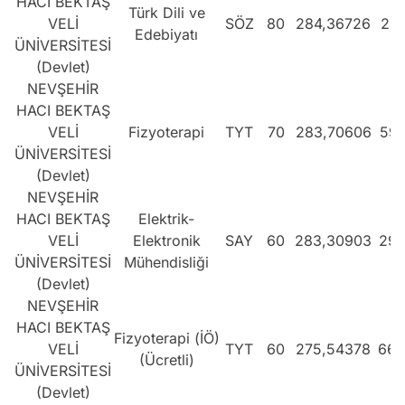
HACI BEKTAŞ
Türk Dili ve
VELİ
SÖZ
80
284,36726
291
Edebiyatı
ÜNİVERSİTESİ
(Devlet)
NEVŞEHİR
HACI BEKTAŞ
VELİ
Fizyoterapi
TYT
70
283,70606
596
ÜNİVERSİTESİ
(Devlet)
NEVŞEHİR
HACI BEKTAŞ
Elektrik-
VELİ
Elektronik
SAY
60
283,30903
299
ÜNİVERSİTESİ
Mühendisliği
(Devlet)
NEVŞEHİR
HACI BEKTAŞ
Fizyoterapi (İÖ)
VELİ
TYT
60
275,54378
665
(Ücretli)
ÜNİVERSİTESİ
(Devlet)