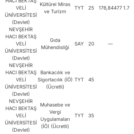
HACI BEKTAŞ
Kültürel Miras
VELİ
TYT
25
176,84477
1.73
ve Turizm
ÜNİVERSİTESİ
(Devlet)
NEVŞEHİR
HACI BEKTAŞ
Gıda
VELİ
SAY
20
—
Mühendisliği
ÜNİVERSİTESİ
(Devlet)
NEVŞEHİR
HACI BEKTAŞ
Bankacılık ve
VELİ
Sigortacılık (İÖ)
TYT
45
ÜNİVERSİTESİ
(Ücretli)
(Devlet)
NEVŞEHİR
Muhasebe ve
HACI BEKTAŞ
Vergi
VELİ
TYT
35
Uygulamaları
ÜNİVERSİTESİ
(İÖ) (Ücretli)
(Devlet)