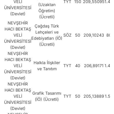
VELİ
TYT
150
209,55095
1.44
(Uzaktan
ÜNİVERSİTESİ
Öğretim)
(Devlet)
(Ücretli)
NEVŞEHİR
Çağdaş Türk
HACI BEKTAŞ
Lehçeleri ve
VELİ
SÖZ
50
209,10243
804
Edebiyatları (İÖ)
ÜNİVERSİTESİ
(Ücretli)
(Devlet)
NEVŞEHİR
HACI BEKTAŞ
Halkla İlişkiler
VELİ
TYT
40
206,89171
1.48
ve Tanıtım
ÜNİVERSİTESİ
(Devlet)
NEVŞEHİR
HACI BEKTAŞ
Grafik Tasarımı
VELİ
TYT
50
205,13889
1.50
(İÖ) (Ücretli)
ÜNİVERSİTESİ
(Devlet)