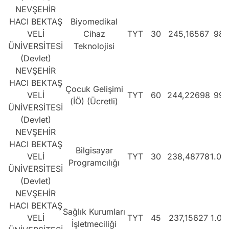
NEVŞEHİR
HACI BEKTAŞ
Biyomedikal
VELİ
Cihaz
TYT
30
245,16567
983
ÜNİVERSİTESİ
Teknolojisi
(Devlet)
NEVŞEHİR
HACI BEKTAŞ
Çocuk Gelişimi
VELİ
TYT
60
244,22698
994
(İÖ) (Ücretli)
ÜNİVERSİTESİ
(Devlet)
NEVŞEHİR
HACI BEKTAŞ
Bilgisayar
VELİ
TYT
30
238,48778
1.06
Programcılığı
ÜNİVERSİTESİ
(Devlet)
NEVŞEHİR
HACI BEKTAŞ
Sağlık Kurumları
VELİ
TYT
45
237,15627
1.07
İşletmeciliği