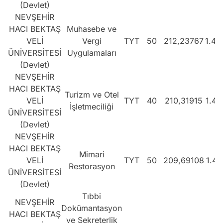
(Devlet)
NEVŞEHİR
HACI BEKTAŞ
Muhasebe ve
VELİ
Vergi
TYT
50
212,23767
1.40
ÜNİVERSİTESİ
Uygulamaları
(Devlet)
NEVŞEHİR
HACI BEKTAŞ
Turizm ve Otel
VELİ
TYT
40
210,31915
1.43
İşletmeciliği
ÜNİVERSİTESİ
(Devlet)
NEVŞEHİR
HACI BEKTAŞ
Mimari
VELİ
TYT
50
209,69108
1.44
Restorasyon
ÜNİVERSİTESİ
(Devlet)
Tıbbi
NEVŞEHİR
Dokümantasyon
HACI BEKTAŞ
ve Sekreterlik