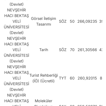
(Devlet)
NEVŞEHİR
HACI BEKTAŞ
Görsel İletişim
VELİ
SÖZ
50
266,09235
396
Tasarımı
ÜNİVERSİTESİ
(Devlet)
NEVŞEHİR
HACI BEKTAŞ
VELİ
Tarih
SÖZ
70
261,30566
427
ÜNİVERSİTESİ
(Devlet)
NEVŞEHİR
HACI BEKTAŞ
Turist Rehberliği
VELİ
TYT
60
260,92015
807
(İÖ) (Ücretli)
ÜNİVERSİTESİ
(Devlet)
NEVŞEHİR
HACI BEKTAŞ
Moleküler