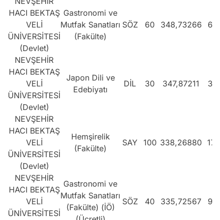
NEVŞEHİR
HACI BEKTAŞ
Gastronomi ve
VELİ
Mutfak Sanatları
SÖZ
60
348,73266
66
ÜNİVERSİTESİ
(Fakülte)
(Devlet)
NEVŞEHİR
HACI BEKTAŞ
Japon Dili ve
VELİ
DİL
30
347,87211
30
Edebiyatı
ÜNİVERSİTESİ
(Devlet)
NEVŞEHİR
HACI BEKTAŞ
Hemşirelik
VELİ
SAY
100
338,26880
177
(Fakülte)
ÜNİVERSİTESİ
(Devlet)
NEVŞEHİR
Gastronomi ve
HACI BEKTAŞ
Mutfak Sanatları
VELİ
SÖZ
40
335,72567
94
(Fakülte) (İÖ)
ÜNİVERSİTESİ
(Ücretli)