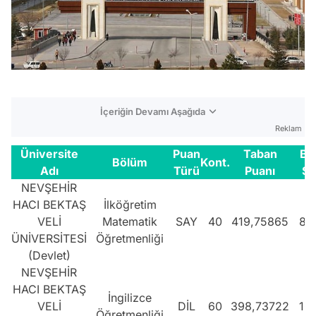
İçeriğin Devamı Aşağıda
Reklam
Üniversite
Puan
Taban
Ba
Bölüm
Kont.
Adı
Türü
Puanı
Sı
NEVŞEHİR
HACI BEKTAŞ
İlköğretim
VELİ
Matematik
SAY
40
419,75865
81
ÜNİVERSİTESİ
Öğretmenliği
(Devlet)
NEVŞEHİR
HACI BEKTAŞ
İngilizce
VELİ
DİL
60
398,73722
16
Öğretmenliği