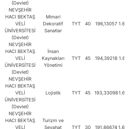
(Devlet)
NEVŞEHİR
HACI BEKTAŞ
Mimari
VELİ
Dekoratif
TYT
40
196,13057
1.63
ÜNİVERSİTESİ
Sanatlar
(Devlet)
NEVŞEHİR
HACI BEKTAŞ
İnsan
VELİ
Kaynakları
TYT
45
194,39218
1.65
ÜNİVERSİTESİ
Yönetimi
(Devlet)
NEVŞEHİR
HACI BEKTAŞ
VELİ
Lojistik
TYT
45
193,33098
1.66
ÜNİVERSİTESİ
(Devlet)
NEVŞEHİR
HACI BEKTAŞ
Turizm ve
VELİ
Seyahat
TYT
30
191,86674
1.68