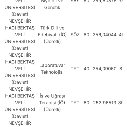
VELİ
Biyoloji ve
SAY
60
259,50876
383
ÜNİVERSİTESİ
Genetik
(Devlet)
NEVŞEHİR
HACI BEKTAŞ
Türk Dili ve
VELİ
Edebiyatı (İÖ)
SÖZ
80
256,04044
461
ÜNİVERSİTESİ
(Ücretli)
(Devlet)
NEVŞEHİR
HACI BEKTAŞ
Laboratuvar
VELİ
TYT
40
254,09060
881
Teknolojisi
ÜNİVERSİTESİ
(Devlet)
NEVŞEHİR
HACI BEKTAŞ
İş ve Uğraşı
VELİ
Terapisi (İÖ)
TYT
60
252,96513
893
ÜNİVERSİTESİ
(Ücretli)
(Devlet)
NEVŞEHİR