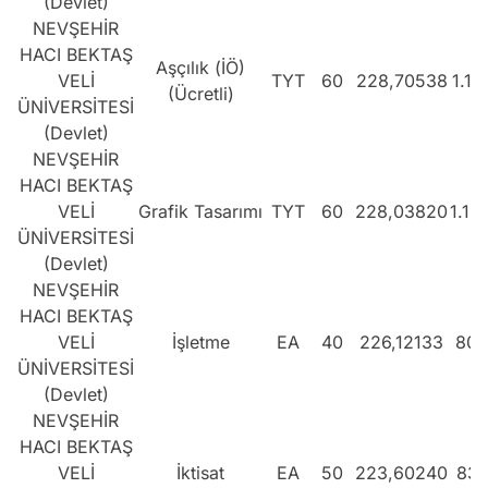
(Devlet)
NEVŞEHİR
HACI BEKTAŞ
Aşçılık (İÖ)
VELİ
TYT
60
228,70538
1.18
(Ücretli)
ÜNİVERSİTESİ
(Devlet)
NEVŞEHİR
HACI BEKTAŞ
VELİ
Grafik Tasarımı
TYT
60
228,03820
1.19
ÜNİVERSİTESİ
(Devlet)
NEVŞEHİR
HACI BEKTAŞ
VELİ
İşletme
EA
40
226,12133
802
ÜNİVERSİTESİ
(Devlet)
NEVŞEHİR
HACI BEKTAŞ
VELİ
İktisat
EA
50
223,60240
831