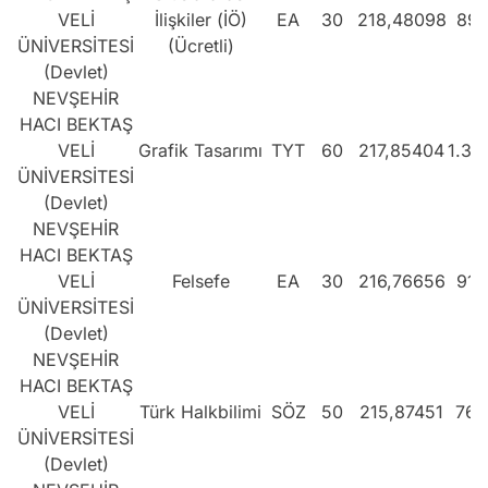
VELİ
İlişkiler (İÖ)
EA
30
218,48098
891
ÜNİVERSİTESİ
(Ücretli)
(Devlet)
NEVŞEHİR
HACI BEKTAŞ
VELİ
Grafik Tasarımı
TYT
60
217,85404
1.32
ÜNİVERSİTESİ
(Devlet)
NEVŞEHİR
HACI BEKTAŞ
VELİ
Felsefe
EA
30
216,76656
910
ÜNİVERSİTESİ
(Devlet)
NEVŞEHİR
HACI BEKTAŞ
VELİ
Türk Halkbilimi
SÖZ
50
215,87451
768
ÜNİVERSİTESİ
(Devlet)