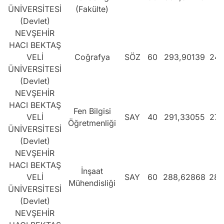
ÜNİVERSİTESİ
(Fakülte)
(Devlet)
NEVŞEHİR
HACI BEKTAŞ
VELİ
Coğrafya
SÖZ
60
293,90139
243
ÜNİVERSİTESİ
(Devlet)
NEVŞEHİR
HACI BEKTAŞ
Fen Bilgisi
VELİ
SAY
40
291,33055
276
Öğretmenliği
ÜNİVERSİTESİ
(Devlet)
NEVŞEHİR
HACI BEKTAŞ
İnşaat
VELİ
SAY
60
288,62868
284
Mühendisliği
ÜNİVERSİTESİ
(Devlet)
NEVŞEHİR