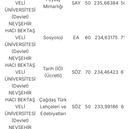
VELİ
SAY
50
235,66384
501
Mimarlığı
ÜNİVERSİTESİ
(Devlet)
NEVŞEHİR
HACI BEKTAŞ
VELİ
Sosyoloji
EA
60
234,63175
715
ÜNİVERSİTESİ
(Devlet)
NEVŞEHİR
HACI BEKTAŞ
Tarih (İÖ)
VELİ
SÖZ
70
234,46423
618
(Ücretli)
ÜNİVERSİTESİ
(Devlet)
NEVŞEHİR
HACI BEKTAŞ
Çağdaş Türk
VELİ
Lehçeleri ve
SÖZ
50
233,99186
621
ÜNİVERSİTESİ
Edebiyatları
(Devlet)
NEVŞEHİR