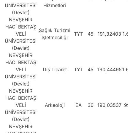
ÜNİVERSİTESİ
Hizmetleri
(Devlet)
NEVŞEHİR
HACI BEKTAŞ
Sağlık Turizmi
VELİ
TYT
45
191,32403
1.68
İşletmeciliği
ÜNİVERSİTESİ
(Devlet)
NEVŞEHİR
HACI BEKTAŞ
VELİ
Dış Ticaret
TYT
45
190,44495
1.69
ÜNİVERSİTESİ
(Devlet)
NEVŞEHİR
HACI BEKTAŞ
VELİ
Arkeoloji
EA
30
190,03537
998
ÜNİVERSİTESİ
(Devlet)
NEVŞEHİR