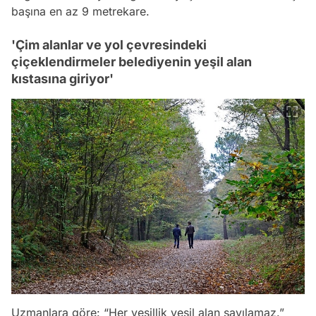
başına en az 9 metrekare.
'Çim alanlar ve yol çevresindeki
çiçeklendirmeler belediyenin yeşil alan
kıstasına giriyor'
Uzmanlara göre: “Her yeşillik yeşil alan sayılamaz.”