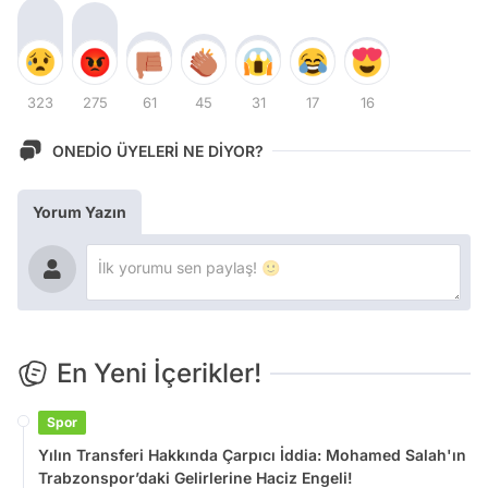
323
275
61
45
31
17
16
ONEDİO ÜYELERİ NE DİYOR?
Yorum Yazın
En Yeni İçerikler!
Spor
Yılın Transferi Hakkında Çarpıcı İddia: Mohamed Salah'ın
Trabzonspor’daki Gelirlerine Haciz Engeli!