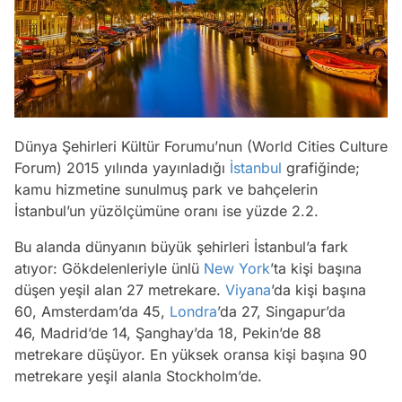
Dünya Şehirleri Kültür Forumu’nun (World Cities Culture
Forum) 2015 yılında yayınladığı
İstanbul
grafiğinde;
kamu hizmetine sunulmuş park ve bahçelerin
İstanbul’un yüzölçümüne oranı ise yüzde 2.2.
Bu alanda dünyanın büyük şehirleri İstanbul’a fark
atıyor: Gökdelenleriyle ünlü
New York
’ta kişi başına
düşen yeşil alan 27 metrekare.
Viyana
’da kişi başına
60, Amsterdam’da 45,
Londra
’da 27, Singapur’da
46, Madrid’de 14, Şanghay’da 18, Pekin’de 88
metrekare düşüyor. En yüksek oransa kişi başına 90
metrekare yeşil alanla Stockholm’de.