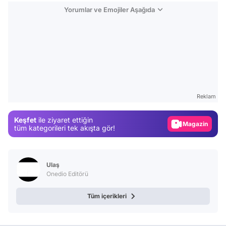
Yorumlar ve Emojiler Aşağıda
Video
Test
Gündem
Reklam
Magazin
Keşfet
ile ziyaret ettiğin
Video
tüm kategorileri tek akışta gör!
Test
Ulaş
Onedio Editörü
Tüm içerikleri