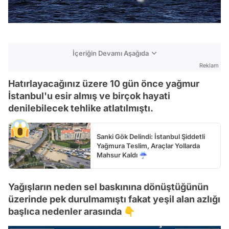
İçeriğin Devamı Aşağıda
Reklam
Hatırlayacağınız üzere 10 gün önce yağmur
İstanbul'u esir almış ve birçok hayati
denilebilecek tehlike atlatılmıştı.
Sanki Gök Delindi: İstanbul Şiddetli
Yağmura Teslim, Araçlar Yollarda
Mahsur Kaldı ☔️
Yağışların neden sel baskınına dönüştüğünün
üzerinde pek durulmamıştı fakat yeşil alan azlığı
başlıca nedenler arasında 👇