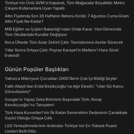
Türkiye'nin Ünlü AVM'si Kapandı, Tüm Mağazalar Boşaltıldı: Metro
Çıkışını Kullananlara Uyarı Yapıldı
Altın Fiyatında Son 28 Haftanın Rekoru Kırıldı: 7 Ağustos Cuma Gram
Altın Fiyatı Ne Kadar?
Milli Eğitim ve İçişleri Bakanlığı’ndan Ortak Karar: Yeni Dönemde
Tüm Okullardaki Kurallar Değişiyor
Koca Ülkede Tüm Sular Zehirli Çıktı: Temizlemesi Asırlar Sürecek
Yıllar Sonra Ortaya Çıktı: Poyraz Karayel'in Meltem'i Hare Sürel
Evlendi!
Günün Popüler Başlıkları
Yalnızca Milenyum Çocukları 2000'lilerin Çok İyi Bildiği Şeyler
Fatih Altaylı'dan Erdal Beşikçioğlu'na Ağır Eleştiri: "Ulan Siz Kamu
Görevlisisiniz"
Google'ın Yapay Zeka Biriminin Başındaki Türk: Koray
Kavukçuoğlu'nu Tanıyalım!
Türk Hava Kuvvetleri'nin İlk Kadın Generalinin Dedesinin Çanakkale
Gazisi Olduğu Ortaya Çıktı
LGS Yerleştirmelerinin Ardından Türkiye'nin En Yüksek Puanlı
Liseleri Belli Oldu