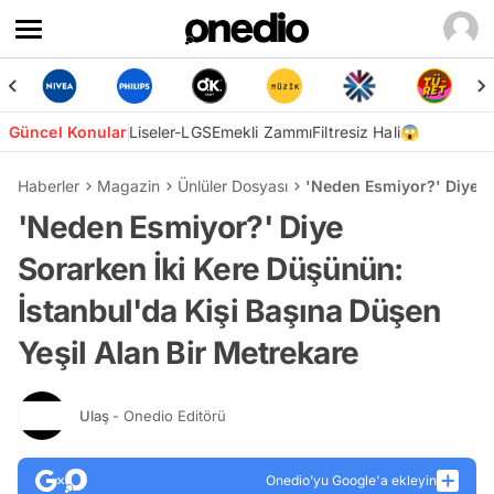
Güncel Konular
Liseler-LGS
Emekli Zammı
Filtresiz Hali😱
Haberler
Magazin
Ünlüler Dosyası
'Neden Esmiyor?' Diye So
'Neden Esmiyor?' Diye
Sorarken İki Kere Düşünün:
İstanbul'da Kişi Başına Düşen
Yeşil Alan Bir Metrekare
Ulaş
- Onedio Editörü
Onedio’yu Google'a ekleyin