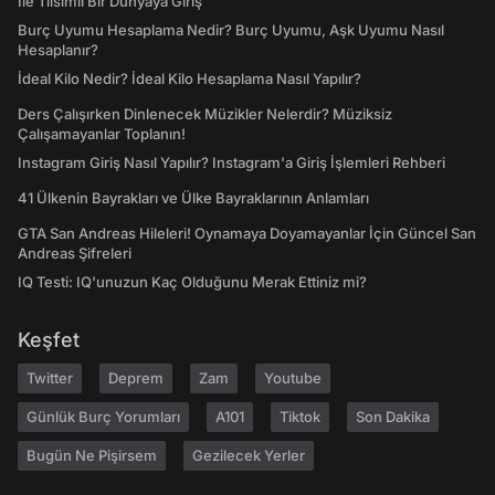
İle Tılsımlı Bir Dünyaya Giriş
Burç Uyumu Hesaplama Nedir? Burç Uyumu, Aşk Uyumu Nasıl
Hesaplanır?
İdeal Kilo Nedir? İdeal Kilo Hesaplama Nasıl Yapılır?
Ders Çalışırken Dinlenecek Müzikler Nelerdir? Müziksiz
Çalışamayanlar Toplanın!
Instagram Giriş Nasıl Yapılır? Instagram'a Giriş İşlemleri Rehberi
41 Ülkenin Bayrakları ve Ülke Bayraklarının Anlamları
GTA San Andreas Hileleri! Oynamaya Doyamayanlar İçin Güncel San
Andreas Şifreleri
IQ Testi: IQ'unuzun Kaç Olduğunu Merak Ettiniz mi?
Keşfet
Twitter
Deprem
Zam
Youtube
Günlük Burç Yorumları
A101
Tiktok
Son Dakika
Bugün Ne Pişirsem
Gezilecek Yerler