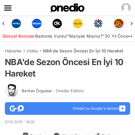
Güncel Konular
Bastonla Vurdu!
"Manyak Mısınız?"
30 Yıl Önce👀
Haberler
Video
NBA'de Sezon Öncesi En İyi 10 Hareket
NBA'de Sezon Öncesi En İyi 10
Hareket
Berkan Özgubar
- Onedio Editörü
Onedio’yu Google'a ekleyin
27.10.2015 - 18:35