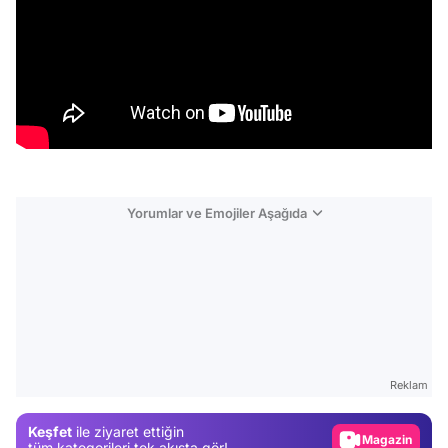
Yorumlar ve Emojiler Aşağıda
Video
Test
Reklam
Gündem
Keşfet
ile ziyaret ettiğin
Magazin
tüm kategorileri tek akışta gör!