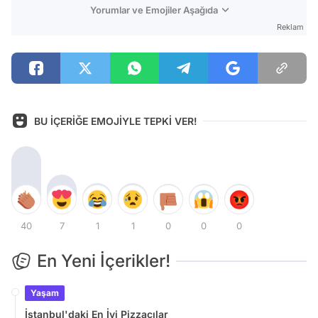
Yorumlar ve Emojiler Aşağıda
Reklam
BU İÇERİĞE EMOJİYLE TEPKİ VER!
40
7
1
1
0
0
0
En Yeni İçerikler!
Yaşam
İstanbul'daki En İyi Pizzacılar