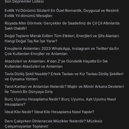
Son Depremler Listesi
Evlilik Yıl Dönümü Sözleri! En Özel Romantik, Duygusal ve Resimli
Evlilik Yıl dönümü Mesajları
Rüyada Altın Görmek: Gerçekler de Saadetiniz de Çil Çil Altınlarda
Saklı Olabilir!
Doğal Taşların Merak Edilen Tüm Etkileri, Enerjileri ve Şifa Alanları:
Hangi Doğal Taş Ne İşe Yarar?
Emojilerin Anlamları: 2023 WhatsApp, Instagram ve Twitter'da En
Çok Kullanılan Emojiler ve Anlamları
Atasözleri ve Anlamları: A'dan Z'ye Gündelik Hayatta En Sık
Kullanılan Atasözleri ve Anlamları
Tavla Diziliş Şekli Nasıldır? Erkek Tavlası ve Kız Tavlası Diziliş Şekilleri
ve Oynama Yönleri
Tarot Kartları ve Anlamları Nelerdir? Majör ve Minör Arkana Desteleri
İle Tılsımlı Bir Dünyaya Giriş
Burç Uyumu Hesaplama Nedir? Burç Uyumu, Aşk Uyumu Nasıl
Hesaplanır?
İdeal Kilo Nedir? İdeal Kilo Hesaplama Nasıl Yapılır?
Ders Çalışırken Dinlenecek Müzikler Nelerdir? Müziksiz
Çalışamayanlar Toplanın!