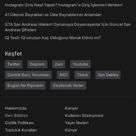
Instagram Giriş Nasıl Yapılır? Instagram'a Giriş İşlemleri Rehberi
41 Ülkenin Bayrakları ve Ülke Bayraklarının Anlamları
GTA San Andreas Hileleri! Oynamaya Doyamayanlar İçin Güncel San
Andreas Şifreleri
IQ Testi: IQ'unuzun Kaç Olduğunu Merak Ettiniz mi?
Keşfet
Twitter
Deprem
Zam
Youtube
Günlük Burç Yorumları
A101
Tiktok
Son Dakika
Bugün Ne Pişirsem
Gezilecek Yerler
Hakkımızda
Kariyer
Geri Bildirim
Kullanıcı Sözleşmesi
Gizlilik Politikası
Yayın İlkeleri
Topluluk Kuralları
Künye