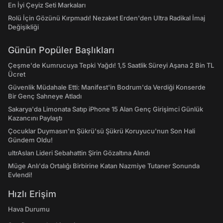
En İyi Çeyiz Seti Markaları
Rolü İçin Gözünü Kırpmadı! Nezaket Erden'den Ultra Radikal İmaj
Değişikliği
Günün Popüler Başlıkları
Çeşme'de Kumrucuya Tepki Yağdı! 1,5 Saatlik Süreyi Aşana 2 Bin TL
Ücret
Güvenlik Müdahale Etti: Manifest'in Bodrum'da Verdiği Konserde
Bir Genç Sahneye Atladı
Sakarya'da Limonata Satıp iPhone 15 Alan Genç Girişimci Günlük
Kazancını Paylaştı
Çocuklar Duymasın'ın Şükrü'sü Şükrü Koruyucu'nun Son Hali
Gündem Oldu!
ultrAslan Lideri Sebahattin Şirin Gözaltına Alındı
Müge Anlı'da Ortalığı Birbirine Katan Nazmiye Tutaner Sonunda
Evlendi!
Hızlı Erişim
Hava Durumu