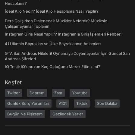
Hesaplanır?
İdeal Kilo Nedir? İdeal Kilo Hesaplama Nasıl Yapılır?
Ders Çalışırken Dinlenecek Müzikler Nelerdir? Müziksiz
Çalışamayanlar Toplanın!
Instagram Giriş Nasıl Yapılır? Instagram'a Giriş İşlemleri Rehberi
41 Ülkenin Bayrakları ve Ülke Bayraklarının Anlamları
GTA San Andreas Hileleri! Oynamaya Doyamayanlar İçin Güncel San
Andreas Şifreleri
IQ Testi: IQ'unuzun Kaç Olduğunu Merak Ettiniz mi?
Keşfet
Twitter
Deprem
Zam
Youtube
Günlük Burç Yorumları
A101
Tiktok
Son Dakika
Bugün Ne Pişirsem
Gezilecek Yerler