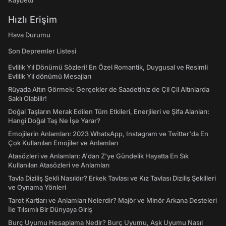
Kaybetti
Hızlı Erişim
Hava Durumu
Son Depremler Listesi
Evlilik Yıl Dönümü Sözleri! En Özel Romantik, Duygusal ve Resimli
Evlilik Yıl dönümü Mesajları
Rüyada Altın Görmek: Gerçekler de Saadetiniz de Çil Çil Altınlarda
Saklı Olabilir!
Doğal Taşların Merak Edilen Tüm Etkileri, Enerjileri ve Şifa Alanları:
Hangi Doğal Taş Ne İşe Yarar?
Emojilerin Anlamları: 2023 WhatsApp, Instagram ve Twitter'da En
Çok Kullanılan Emojiler ve Anlamları
Atasözleri ve Anlamları: A'dan Z'ye Gündelik Hayatta En Sık
Kullanılan Atasözleri ve Anlamları
Tavla Diziliş Şekli Nasıldır? Erkek Tavlası ve Kız Tavlası Diziliş Şekilleri
ve Oynama Yönleri
Tarot Kartları ve Anlamları Nelerdir? Majör ve Minör Arkana Desteleri
İle Tılsımlı Bir Dünyaya Giriş
Burç Uyumu Hesaplama Nedir? Burç Uyumu, Aşk Uyumu Nasıl