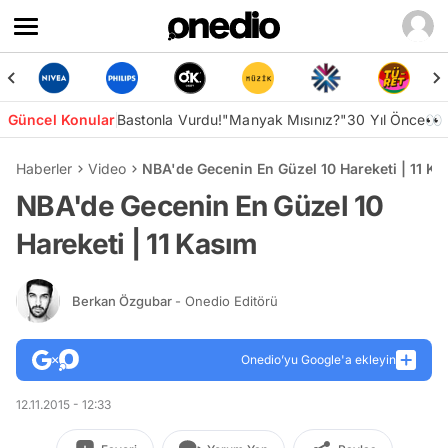
Güncel Konular
Bastonla Vurdu!
"Manyak Mısınız?"
30 Yıl Önce👀
Haberler
Video
NBA'de Gecenin En Güzel 10 Hareketi | 11 Ka
NBA'de Gecenin En Güzel 10
Hareketi | 11 Kasım
Berkan Özgubar
- Onedio Editörü
Onedio’yu Google'a ekleyin
12.11.2015 - 12:33