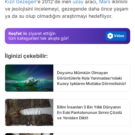
Kızıl Gezegen
'e 2012'de inen
uzay
aracı,
Mars
iklimini
Test
ve jeolojisini incelemeyi, gezegende daha önce yaşam
ya da su olup olmadığını araştırmayı hedefliyor.
Gündem
Magazin
Keşfet
ile ziyaret ettiğin
Video
tüm kategorileri tek akışta gör!
Test
İlginizi çekebilir:
Doyumu Mümkün Olmayan
Görüntülerle Kola Yarımadası'ndaki
Kuzey Işıklarını Mutlaka Görmelisiniz!
Bilim İnsanları 3 Bin Yıllık Dünyanın
En Eski Pantolonunun Sırrını Çözdü
ve Yeniden Dikti!