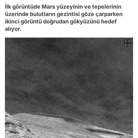
İlk görüntüde Mars yüzeyinin ve tepelerinin
üzerinde bulutların gezintisi göze çarparken
ikinci görüntü doğrudan gökyüzünü hedef
alıyor.