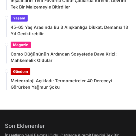
İnşaatların Yeni Favorisi Oldu: Çatılarda Kiremit Devrini
Tek Bir Malzemeyle Bitirdiler
Yaşam
45-65 Yaş Arasında Bu 3 Alışkanlığa Dikkat: Demansı 13
Yıl Geciktirebilir
Magazin
Como Düğününün Ardından Sosyetede Dava Krizi:
Mahkemelik Oldular
Gündem
Meteoroloji Açıkladı: Termometreler 40 Dereceyi
Görürken Yağmur Şoku
Son Eklenenler
İnşaatların Yeni Favorisi Oldu: Çatılarda Kiremit Devrini Tek Bir