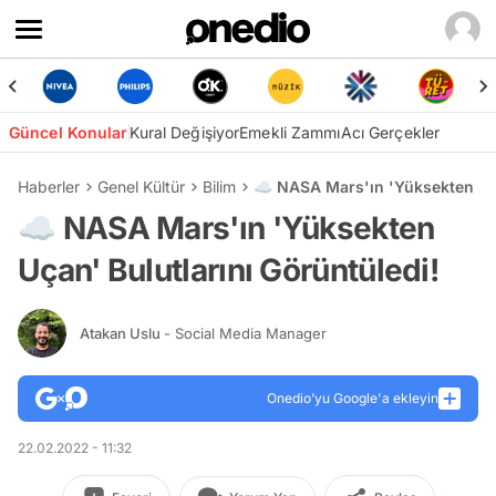
Güncel Konular
Kural Değişiyor
Emekli Zammı
Acı Gerçekler
Haberler
Genel Kültür
Bilim
☁️ NASA Mars'ın 'Yüksekten Uça
☁️ NASA Mars'ın 'Yüksekten
Uçan' Bulutlarını Görüntüledi!
Atakan Uslu
- Social Media Manager
Onedio’yu Google'a ekleyin
22.02.2022 - 11:32