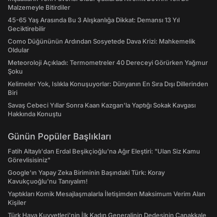
Malzemeyle Bitirdiler
45-65 Yaş Arasında Bu 3 Alışkanlığa Dikkat: Demansı 13 Yıl
Geciktirebilir
Como Düğününün Ardından Sosyetede Dava Krizi: Mahkemelik
Oldular
Meteoroloji Açıkladı: Termometreler 40 Dereceyi Görürken Yağmur
Şoku
Kelimeler Yok, Islıkla Konuşuyorlar: Dünyanın En Sıra Dışı Dillerinden
Biri
Savaş Cebeci Yıllar Sonra Kaan Kazgan'la Yaptığı Sokak Kavgası
Hakkında Konuştu
Günün Popüler Başlıkları
Fatih Altaylı'dan Erdal Beşikçioğlu'na Ağır Eleştiri: "Ulan Siz Kamu
Görevlisisiniz"
Google'ın Yapay Zeka Biriminin Başındaki Türk: Koray
Kavukçuoğlu'nu Tanıyalım!
Yaptıkları Komik Mesajlaşmalarla İletişimden Maksimum Verim Alan
Kişiler
Türk Hava Kuvvetleri'nin İlk Kadın Generalinin Dedesinin Çanakkale