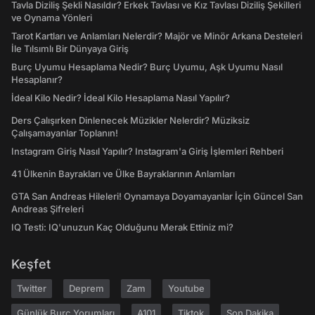
Tavla Diziliş Şekli Nasıldır? Erkek Tavlası ve Kız Tavlası Diziliş Şekilleri
ve Oynama Yönleri
Tarot Kartları ve Anlamları Nelerdir? Majör ve Minör Arkana Desteleri
İle Tılsımlı Bir Dünyaya Giriş
Burç Uyumu Hesaplama Nedir? Burç Uyumu, Aşk Uyumu Nasıl
Hesaplanır?
İdeal Kilo Nedir? İdeal Kilo Hesaplama Nasıl Yapılır?
Ders Çalışırken Dinlenecek Müzikler Nelerdir? Müziksiz
Çalışamayanlar Toplanın!
Instagram Giriş Nasıl Yapılır? Instagram'a Giriş İşlemleri Rehberi
41 Ülkenin Bayrakları ve Ülke Bayraklarının Anlamları
GTA San Andreas Hileleri! Oynamaya Doyamayanlar İçin Güncel San
Andreas Şifreleri
IQ Testi: IQ'unuzun Kaç Olduğunu Merak Ettiniz mi?
Keşfet
Twitter
Deprem
Zam
Youtube
Günlük Burç Yorumları
A101
Tiktok
Son Dakika