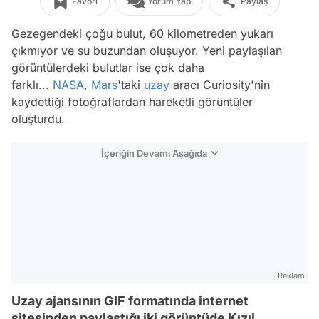
Favori
Yorum Yap
Paylaş
Gezegendeki çoğu bulut, 60 kilometreden yukarı
çıkmıyor ve su buzundan oluşuyor. Yeni paylaşılan
görüntülerdeki bulutlar ise çok daha
farklı...
NASA
,
Mars
'taki
uzay
aracı Curiosity'nin
kaydettiği fotoğraflardan hareketli görüntüler
oluşturdu.
İçeriğin Devamı Aşağıda
Reklam
Uzay ajansının GIF formatında internet
sitesinden paylaştığı iki görüntüde Kızıl