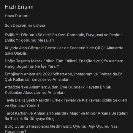
Hızlı Erişim
Hava Durumu
Son Depremler Listesi
Evlilik Yıl Dönümü Sözleri! En Özel Romantik, Duygusal ve Resimli
Evlilik Yıl dönümü Mesajları
Rüyada Altın Görmek: Gerçekler de Saadetiniz de Çil Çil Altınlarda
Saklı Olabilir!
Doğal Taşların Merak Edilen Tüm Etkileri, Enerjileri ve Şifa Alanları:
Hangi Doğal Taş Ne İşe Yarar?
Emojilerin Anlamları: 2023 WhatsApp, Instagram ve Twitter'da En
Çok Kullanılan Emojiler ve Anlamları
Atasözleri ve Anlamları: A'dan Z'ye Gündelik Hayatta En Sık
Kullanılan Atasözleri ve Anlamları
Tavla Diziliş Şekli Nasıldır? Erkek Tavlası ve Kız Tavlası Diziliş Şekilleri
ve Oynama Yönleri
Tarot Kartları ve Anlamları Nelerdir? Majör ve Minör Arkana Desteleri
İle Tılsımlı Bir Dünyaya Giriş
Burç Uyumu Hesaplama Nedir? Burç Uyumu, Aşk Uyumu Nasıl
Hesaplanır?