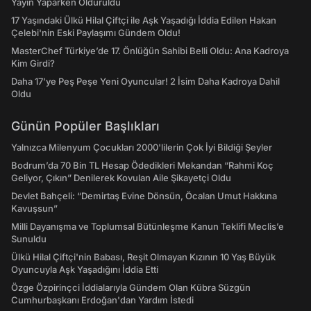
Yayın Yaparken Öldürüldü
17 Yaşındaki Ülkü Hilal Çiftçi ile Aşk Yaşadığı İddia Edilen Hakan
Çelebi'nin Eski Paylaşımı Gündem Oldu!
MasterChef Türkiye’de 17. Önlüğün Sahibi Belli Oldu: Ana Kadroya
Kim Girdi?
Daha 17'ye Peş Peşe Yeni Oyuncular! 2 İsim Daha Kadroya Dahil
Oldu
Günün Popüler Başlıkları
Yalnızca Milenyum Çocukları 2000'lilerin Çok İyi Bildiği Şeyler
Bodrum’da 70 Bin TL Hesap Ödedikleri Mekandan “Rahmi Koç
Geliyor, Çıkın” Denilerek Kovulan Aile Şikayetçi Oldu
Devlet Bahçeli: “Demirtaş Evine Dönsün, Öcalan Umut Hakkına
Kavuşsun”
Milli Dayanışma ve Toplumsal Bütünleşme Kanun Teklifi Meclis’e
Sunuldu
Ülkü Hilal Çiftçi'nin Babası, Reşit Olmayan Kızının 10 Yaş Büyük
Oyuncuyla Aşk Yaşadığını İddia Etti
Özge Özpirinçci İddialarıyla Gündem Olan Kübra Süzgün
Cumhurbaşkanı Erdoğan'dan Yardım İstedi