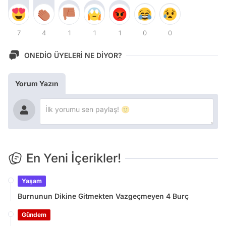
7
4
1
1
1
0
0
ONEDİO ÜYELERİ NE DİYOR?
Yorum Yazın
En Yeni İçerikler!
Yaşam
Burnunun Dikine Gitmekten Vazgeçmeyen 4 Burç
Gündem