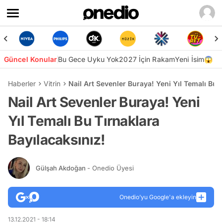
Güncel Konular
Bu Gece Uyku Yok
2027 İçin Rakam
Yeni İsim😱
Haberler
Vitrin
Nail Art Sevenler Buraya! Yeni Yıl Temalı Bu 
Nail Art Sevenler Buraya! Yeni
Yıl Temalı Bu Tırnaklara
Bayılacaksınız!
Gülşah Akdoğan
- Onedio Üyesi
Onedio’yu Google'a ekleyin
13.12.2021 - 18:14