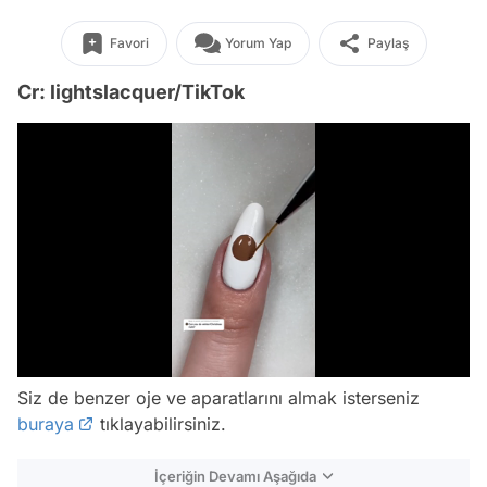
Favori
Yorum Yap
Paylaş
Cr: lightslacquer/TikTok
/
Siz de benzer oje ve aparatlarını almak isterseniz
buraya
tıklayabilirsiniz.
İçeriğin Devamı Aşağıda