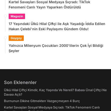
Kartel Savaşları Sosyal Medyaya Sıçradı: TikTok
Fenomeni Canlı Yayın Yaparken Öldürüldü
Magazin
17 Yaşındaki Ülkü Hilal Çiftçi ile Aşk Yaşadığı İddia Edilen
Hakan Çelebi'nin Eski Paylaşımı Gündem Oldu!
Goygoy
Yalnızca Milenyum Çocukları 2000'lilerin Çok İyi Bildiği
Şeyler
Son Eklenenler
Ülkü Hilal Çiftçi Kimdir, Kaç Yaşında Ve Nereli? Babası Ünal Çiftçi Ne
Davası Açtı?
Burnunun Dikine Gitmekten Vazgeçmeyen 4 Burç
Kartel Savaşları Sosyal Medyaya Sıçradı: TikTok Fenomeni Canlı