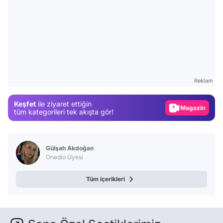
Video
Test
Reklam
Gündem
Keşfet
ile ziyaret ettiğin
Magazin
tüm kategorileri tek akışta gör!
Video
Test
Gülşah Akdoğan
Onedio Üyesi
Tüm içerikleri