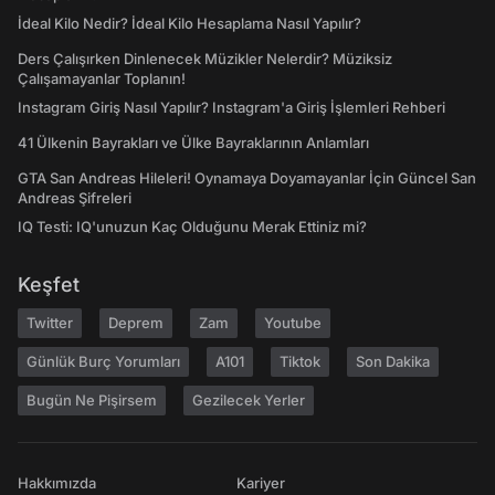
İdeal Kilo Nedir? İdeal Kilo Hesaplama Nasıl Yapılır?
Ders Çalışırken Dinlenecek Müzikler Nelerdir? Müziksiz
Çalışamayanlar Toplanın!
Instagram Giriş Nasıl Yapılır? Instagram'a Giriş İşlemleri Rehberi
41 Ülkenin Bayrakları ve Ülke Bayraklarının Anlamları
GTA San Andreas Hileleri! Oynamaya Doyamayanlar İçin Güncel San
Andreas Şifreleri
IQ Testi: IQ'unuzun Kaç Olduğunu Merak Ettiniz mi?
Keşfet
Twitter
Deprem
Zam
Youtube
Günlük Burç Yorumları
A101
Tiktok
Son Dakika
Bugün Ne Pişirsem
Gezilecek Yerler
Hakkımızda
Kariyer