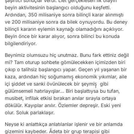
şaşırtıcı sonuçlar verdi. Liet gerçeklesen ilk olayın
beyin aktivitesinin başlangıcı olduğunu keşfetti.
Ardından, 350 milisaniye sonra bilinçli karar alınmıştı
ve 200 milisaniye sonra da bilek oynuyordu. Bu deney
bilinçli kararın eylemin kaynağı olamadığını açıklıyor.
Beyin önce bir karar alıyor, sonra bilinci bu konuda
bilgilendiriyor.
Beynimiz olumsuzu hiç unutmaz. Bunu fark ettiniz değil
mi? Tam oturup sohbete gömülecekken içimizden biri
çıkıp o talihsiz başlangıcı yapar. Geçen yıl yaşanan bir
kaza, ardından hiç soğumamış̧ ekonomik yıkımlar, aile
içi şiddet ve sanki övünülecek bir şeymiş̧ gibi
gülümsemeli hatırlayışlar... Biri başlattıysa bu tufan,
musibet, infilak etkisi bırakan anılar sırayla ortaya
dökülür. Kayıplar anılır. Özlemler depreşir. Eski yeni
olur. Soluk parlaklaşır.
Neyse ki anlattıkça anlatılanlar işlenir ve bir anlamda
gizemini kaybeder. Âdeta bir grup terapisi gibi