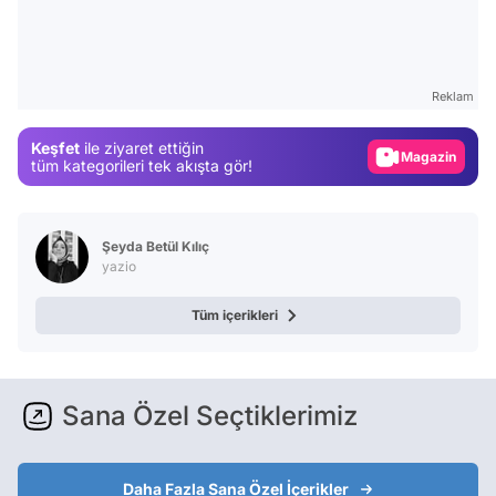
Video
Test
Reklam
Gündem
Keşfet
ile ziyaret ettiğin
Magazin
tüm kategorileri tek akışta gör!
Video
Test
Şeyda Betül Kılıç
yazio
Tüm içerikleri
Sana Özel Seçtiklerimiz
Daha Fazla Sana Özel İçerikler