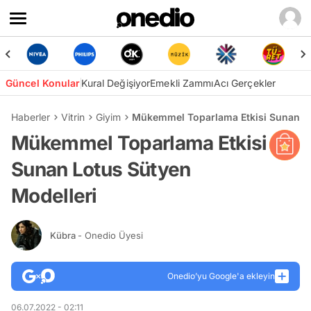
Güncel Konular
Kural Değişiyor
Emekli Zammı
Acı Gerçekler
Haberler
Vitrin
Giyim
Mükemmel Toparlama Etkisi Sunan Lo
Mükemmel Toparlama Etkisi
Sunan Lotus Sütyen
Modelleri
Kübra
- Onedio Üyesi
Onedio’yu Google'a ekleyin
06.07.2022 - 02:11