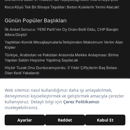
Koca Köyü Tek Bir Binaya Taşıdılar: Beton Kulelerin Yerini Alacak!
Günün Popüler Başlıkları
İlk Anket Sonucu: YENİ Parti'nin Oy Oranı Belli Oldu, CHP Barajın
Altına Düştü!
Yaptıkları Komik Mesajlaşmalarla İletişimden Maksimum Verim Alan
Kişiler
Türkiye, Arabistan ve Pakistan Arasında Mekke Anlaşması: Birine
Yapılan Saldırı Hepsine Yapılmış Sayılacak
Hiçbir Tuzak Onu Durduramıyordu: 3 Yıldır Çiftçilerin Baş Belası
Olan Kedi Yakalandı
Hasan Can Kaya’nın Konuşanlar Programına Katılan Seyirci
Gözaltına Alınıp Sınır Dışı Edildi
Sosyete Bu Düğünü Konuşuyor: Ünlü İş İnsanının Oğlunun Düğünü
İçin Harcanan Para Dudak Uçuklattı!
Hızlı Erişim
Hava Durumu
Son Depremler Listesi