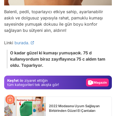
Balenli, pedli, toparlayıcı etkiye sahip, ayarlanabilir
askılı ve dolgusuz yapısıyla rahat, pamuklu kumaşı
sayesinde yumuşak dokusu ile gün boyu konfor
sağlayan bu sütyeni alın, aldırın!
Linki
burada.
Video
O kadar güzel ki kumaşı yumuşacık. 75 d
Test
kullanıyordum biraz zayıflayınca 75 c aldım tam
oldu. Toparlıyor.
Gündem
Magazin
Keşfet
ile ziyaret ettiğin
Video
tüm kategorileri tek akışta gör!
Test
2022 Modasına Uyum Sağlayan
Birbirinden Güzel El Çantaları