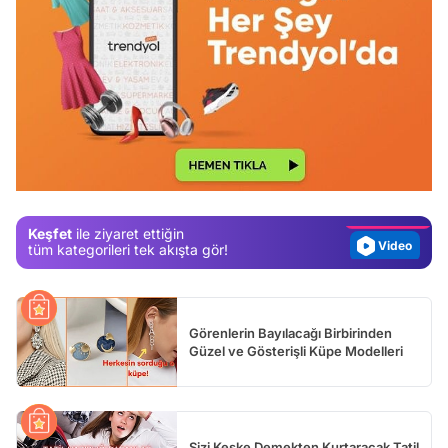
Video
Test
Gündem
Magazin
Keşfet
ile ziyaret ettiğin
Video
tüm kategorileri tek akışta gör!
Test
Görenlerin Bayılacağı Birbirinden
Güzel ve Gösterişli Küpe Modelleri
Sizi Keşke Demekten Kurtaracak Tatil