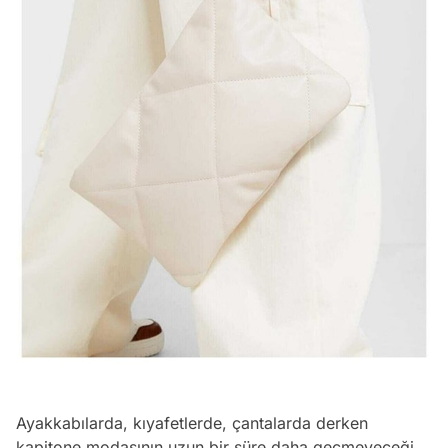
Ayakkabılarda, kıyafetlerde, çantalarda derken
kapitone modasının uzun bir süre daha geçmeyeceği