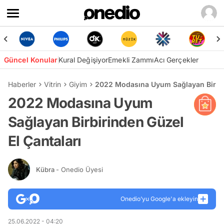
Güncel Konular
Kural Değişiyor
Emekli Zammı
Acı Gerçekler
Haberler
Vitrin
Giyim
2022 Modasına Uyum Sağlayan Birbiri
2022 Modasına Uyum
Sağlayan Birbirinden Güzel
El Çantaları
Kübra
- Onedio Üyesi
Onedio’yu Google'a ekleyin
25.06.2022 - 04:20