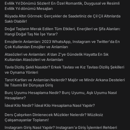
Evlilik Yıl Dönümü Sözleri! En Özel Romantik, Duygusal ve Resimli
Evlilik Yıl dönümü Mesajları
Rüyada Altın Görmek: Gerçekler de Saadetiniz de Çil Çil Altınlarda
Saklı Olabilir!
Doğal Taşların Merak Edilen Tüm Etkileri, Enerjileri ve Şifa Alanları:
Hangi Doğal Taş Ne İşe Yarar?
Emojilerin Anlamları: 2023 WhatsApp, Instagram ve Twitter'da En
Çok Kullanılan Emojiler ve Anlamları
Atasözleri ve Anlamları: A'dan Z'ye Gündelik Hayatta En Sık
Kullanılan Atasözleri ve Anlamları
Tavla Diziliş Şekli Nasıldır? Erkek Tavlası ve Kız Tavlası Diziliş Şekilleri
ve Oynama Yönleri
Tarot Kartları ve Anlamları Nelerdir? Majör ve Minör Arkana Desteleri
İle Tılsımlı Bir Dünyaya Giriş
Burç Uyumu Hesaplama Nedir? Burç Uyumu, Aşk Uyumu Nasıl
Hesaplanır?
İdeal Kilo Nedir? İdeal Kilo Hesaplama Nasıl Yapılır?
Ders Çalışırken Dinlenecek Müzikler Nelerdir? Müziksiz
Çalışamayanlar Toplanın!
Instagram Giriş Nasıl Yapılır? Instagram'a Giriş İşlemleri Rehberi