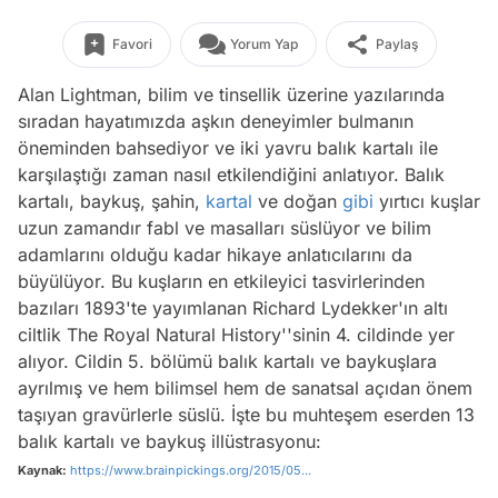
Favori
Yorum Yap
Paylaş
Alan Lightman, bilim ve tinsellik üzerine yazılarında
sıradan hayatımızda aşkın deneyimler bulmanın
öneminden bahsediyor ve iki yavru balık kartalı ile
karşılaştığı zaman nasıl etkilendiğini anlatıyor. Balık
kartalı, baykuş, şahin,
kartal
ve doğan
gibi
yırtıcı kuşlar
uzun zamandır fabl ve masalları süslüyor ve bilim
adamlarını olduğu kadar hikaye anlatıcılarını da
büyülüyor. Bu kuşların en etkileyici tasvirlerinden
bazıları 1893'te yayımlanan Richard Lydekker'ın altı
ciltlik
The Royal Natural History'
'sinin 4. cildinde yer
alıyor. Cildin 5. bölümü balık kartalı ve baykuşlara
ayrılmış ve hem bilimsel hem de sanatsal açıdan önem
taşıyan gravürlerle süslü. İşte bu muhteşem eserden 13
balık kartalı ve baykuş illüstrasyonu:
Kaynak:
https://www.brainpickings.org/2015/05...