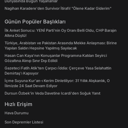
Dünyasında Bugün Yaşananlar
Nagihan Karadere'den Survivor İtirafı! "Ölene Kadar Giderim"
Günün Popüler Başlıkları
İlk Anket Sonucu: YENİ Parti'nin Oy Oranı Belli Oldu, CHP Barajın
Altına Düştü!
Türkiye, Arabistan ve Pakistan Arasında Mekke Anlaşması: Birine
Yapılan Saldırı Hepsine Yapılmış Sayılacak
Hasan Can Kaya’nın Konuşanlar Programına Katılan Seyirci
Gözaltına Alınıp Sınır Dışı Edildi
Gazeteci Fatih Atik'ten Çarpıcı İddia: Çerçeve Yasa Selahattin
Demirtaş'ı Kapsıyor
İçme Suyuna Kur'an-ı Kerim Dinletiliyor: 31 Yıllık Alışkanlık, O
İlimizde 24 Saat Devam Ediyor
Dursun Özbek'in Veda Davetine Icardi'den Soğuk Yanıt
Hızlı Erişim
Hava Durumu
Son Depremler Listesi