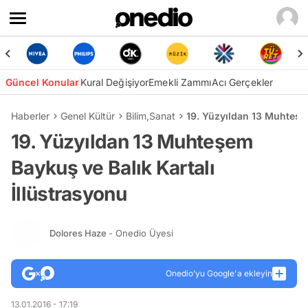
Güncel Konular
Kural Değişiyor
Emekli Zammı
Acı Gerçekler
Haberler
Genel Kültür
Bilim
,
Sanat
19. Yüzyıldan 13 Muhteşem
19. Yüzyıldan 13 Muhteşem
Baykuş ve Balık Kartalı
İllüstrasyonu
Dolores Haze
- Onedio Üyesi
Onedio’yu Google'a ekleyin
13.01.2016 - 17:19