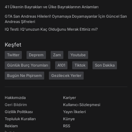
41 Ülkenin Bayrakları ve Ülke Bayraklarının Anlamları
GTA San Andreas Hileleri! Oynamaya Doyamayanlar İçin Güncel San
Andreas Şifreleri
IQ Testi: IQ'unuzun Kaç Olduğunu Merak Ettiniz mi?
Keşfet
Twitter
Deprem
Zam
Youtube
Günlük Burç Yorumları
A101
Tiktok
Son Dakika
Bugün Ne Pişirsem
Gezilecek Yerler
Hakkımızda
Kariyer
Geri Bildirim
Kullanıcı Sözleşmesi
Gizlilik Politikası
Yayın İlkeleri
Topluluk Kuralları
Künye
Reklam
RSS