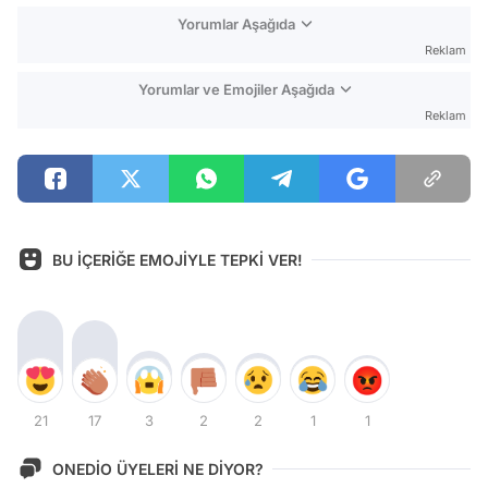
Yorumlar Aşağıda
Reklam
Yorumlar ve Emojiler Aşağıda
Reklam
BU İÇERİĞE EMOJİYLE TEPKİ VER!
21
17
3
2
2
1
1
ONEDİO ÜYELERİ NE DİYOR?