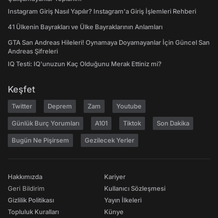
Instagram Giriş Nasıl Yapılır? Instagram'a Giriş İşlemleri Rehberi
41 Ülkenin Bayrakları ve Ülke Bayraklarının Anlamları
GTA San Andreas Hileleri! Oynamaya Doyamayanlar İçin Güncel San
Andreas Şifreleri
IQ Testi: IQ'unuzun Kaç Olduğunu Merak Ettiniz mi?
Keşfet
Twitter
Deprem
Zam
Youtube
Günlük Burç Yorumları
A101
Tiktok
Son Dakika
Bugün Ne Pişirsem
Gezilecek Yerler
Hakkımızda
Kariyer
Geri Bildirim
Kullanıcı Sözleşmesi
Gizlilik Politikası
Yayın İlkeleri
Topluluk Kuralları
Künye