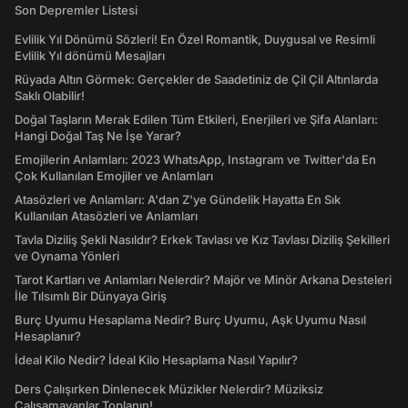
Son Depremler Listesi
Evlilik Yıl Dönümü Sözleri! En Özel Romantik, Duygusal ve Resimli
Evlilik Yıl dönümü Mesajları
Rüyada Altın Görmek: Gerçekler de Saadetiniz de Çil Çil Altınlarda
Saklı Olabilir!
Doğal Taşların Merak Edilen Tüm Etkileri, Enerjileri ve Şifa Alanları:
Hangi Doğal Taş Ne İşe Yarar?
Emojilerin Anlamları: 2023 WhatsApp, Instagram ve Twitter'da En
Çok Kullanılan Emojiler ve Anlamları
Atasözleri ve Anlamları: A'dan Z'ye Gündelik Hayatta En Sık
Kullanılan Atasözleri ve Anlamları
Tavla Diziliş Şekli Nasıldır? Erkek Tavlası ve Kız Tavlası Diziliş Şekilleri
ve Oynama Yönleri
Tarot Kartları ve Anlamları Nelerdir? Majör ve Minör Arkana Desteleri
İle Tılsımlı Bir Dünyaya Giriş
Burç Uyumu Hesaplama Nedir? Burç Uyumu, Aşk Uyumu Nasıl
Hesaplanır?
İdeal Kilo Nedir? İdeal Kilo Hesaplama Nasıl Yapılır?
Ders Çalışırken Dinlenecek Müzikler Nelerdir? Müziksiz
Çalışamayanlar Toplanın!