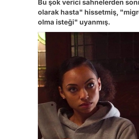
Bu şok verici sahnelerden sonra
olarak hasta" hissetmiş, "migr
olma isteği" uyanmış.