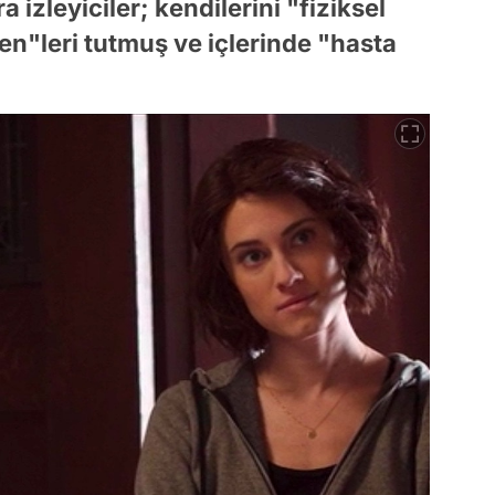
 izleyiciler; kendilerini "fiziksel
en"leri tutmuş ve içlerinde "hasta