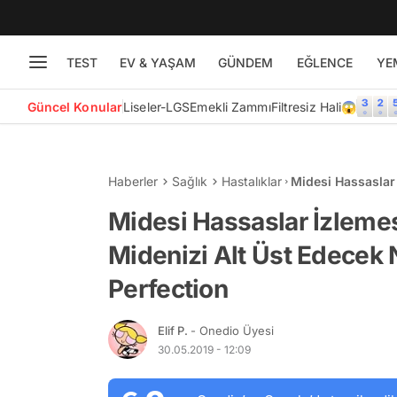
TEST
EV & YAŞAM
GÜNDEM
EĞLENCE
YE
Güncel Konular
Liseler-LGS
Emekli Zammı
Filtresiz Hali😱
Haberler
Sağlık
Hastalıklar
Midesi Hassaslar 
Edecek Netflix'in
Midesi Hassaslar İzlemes
Midenizi Alt Üst Edecek N
Perfection
Elif P.
- Onedio Üyesi
30.05.2019 - 12:09