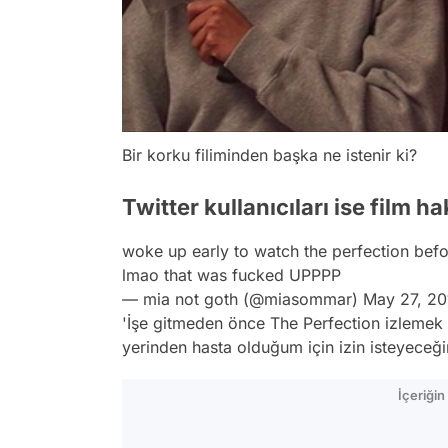
Bir korku filiminden başka ne istenir ki?
Twitter kullanıcıları ise film 
woke up early to watch the perfection before
lmao that was fucked UPPPP
— mia not goth (@miasommar)
May 27, 20
'İşe gitmeden önce The Perfection izlemek 
yerinden hasta olduğum için izin isteyeceğ
İçeriği