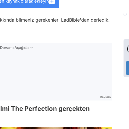
en kaynak olarak ekleyin
kkında bilmeniz gerekenleri
LadBible
'dan derledik.
n Devamı Aşağıda
Reklam
filmi The Perfection gerçekten