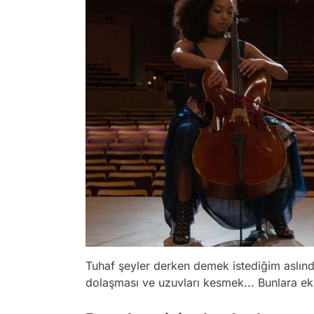
Tuhaf şeyler derken demek istediğim aslınd
dolaşması ve uzuvları kesmek... Bunlara ek o