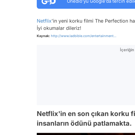
Onedio’yu Google’da tercih edil
Netflix
'in yeni korku filmi
The Perfection
ha
İyi okumalar dileriz!
Kaynak:
http://www.ladbible.com/entertainment...
İçeriği
Netflix'in en son çıkan korku 
insanların ödünü patlamakta.