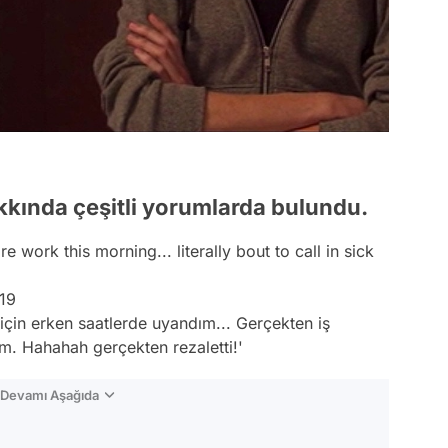
hakkında çeşitli yorumlarda bulundu.
 work this morning... literally bout to call in sick
19
için erken saatlerde uyandım... Gerçekten iş
im. Hahahah gerçekten rezaletti!'
n Devamı Aşağıda