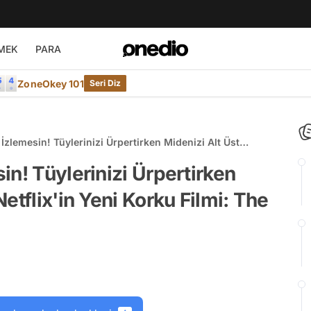
MEK
PARA
ZoneOkey 101
Seri Diz
İzlemesin! Tüylerinizi Ürpertirken Midenizi Alt Üst
 Yeni Korku Filmi: The Perfection
in! Tüylerinizi Ürpertirken
etflix'in Yeni Korku Filmi: The