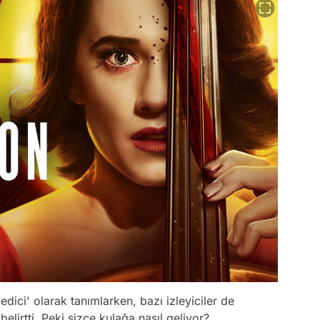
z edici' olarak tanımlarken, bazı izleyiciler de
elirtti. Peki sizce kulağa nasıl geliyor?