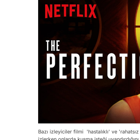
Bazı izleyiciler filmi 'hastalıklı' ve 'rahatsı
izlerken onlarda kusma isteği uyandırdığını b