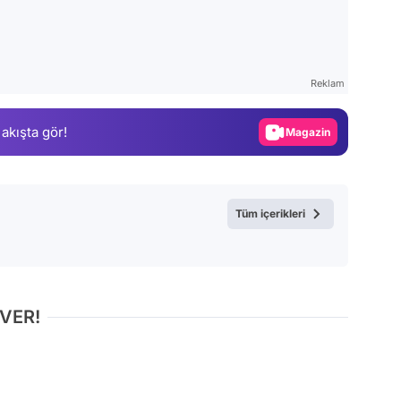
Video
Test
Reklam
Gündem
 akışta gör!
Magazin
Video
Test
Tüm içerikleri
 VER!