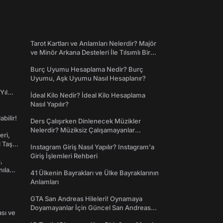
Tarot Kartları ve Anlamları Nelerdir? Majör
ve Minör Arkana Desteleri İle Tılsımlı Bir
Dünyaya Giriş
Burç Uyumu Hesaplama Nedir? Burç
Uyumu, Aşk Uyumu Nasıl Hesaplanır?
Yıl
İdeal Kilo Nedir? İdeal Kilo Hesaplama
Nasıl Yapılır?
abilir!
Ders Çalışırken Dinlenecek Müzikler
Nelerdir? Müziksiz Çalışamayanlar
eri,
Toplanın!
l Taş
Instagram Giriş Nasıl Yapılır? Instagram'a
Giriş İşlemleri Rehberi
,
nılan
41 Ülkenin Bayrakları ve Ülke Bayraklarının
Anlamları
GTA San Andreas Hileleri! Oynamaya
Doyamayanlar İçin Güncel San Andreas
ası ve
Şifreleri