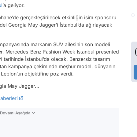
ul
’a geliyor.
phane’de gerçekleştirilecek etkinliğin isim sponsoru
el Georgia May Jagger’i İstanbul’da ağırlayacak
panyasında markanın SUV ailesinin son modeli
r, Mercedes-Benz Fashion Week Istanbul presented
 tarihinde İstanbul’da olacak. Benzersiz tasarım
ıtan kampanya çekiminde meşhur model, dünyanın
Leblon’un objektifine poz verdi.
gia May Jagger...
aberleri
n Devamı Aşağıda