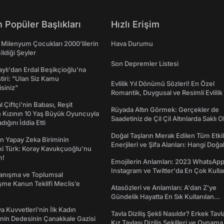
 Popüler Başlıkları
Hızlı Erişim
 Milenyum Çocukları 2000'lilerin
Hava Durumu
ildiği Şeyler
Son Depremler Listesi
taylı'dan Erdal Beşikçioğlu'na
ştiri: "Ulan Siz Kamu
Evlilik Yıl Dönümü Sözleri! En Özel
isiniz"
Romantik, Duygusal ve Resimli Evlilik 
dönümü Mesajları
l Çiftçi'nin Babası, Reşit
Rüyada Altın Görmek: Gerçekler de
 Kızının 10 Yaş Büyük Oyuncuyla
Saadetiniz de Çil Çil Altınlarda Saklı Ol
ığını İddia Etti
Doğal Taşların Merak Edilen Tüm Etkil
n Yapay Zeka Biriminin
Enerjileri ve Şifa Alanları: Hangi Doğa
ki Türk: Koray Kavukçuoğlu'nu
Ne İşe Yarar?
m!
Emojilerin Anlamları: 2023 WhatsApp
Instagram ve Twitter'da En Çok Kulla
yanışma ve Toplumsal
Emojiler ve Anlamları
me Kanun Teklifi Meclis’e
Atasözleri ve Anlamları: A'dan Z'ye
Gündelik Hayatta En Sık Kullanılan
Atasözleri ve Anlamları
a Kuvvetleri'nin İlk Kadın
Tavla Diziliş Şekli Nasıldır? Erkek Tavl
nin Dedesinin Çanakkale Gazisi
Kız Tavlası Diziliş Şekilleri ve Oynama