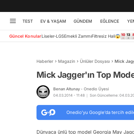
TEST
EV & YAŞAM
GÜNDEM
EĞLENCE
YE
Güncel Konular
Liseler-LGS
Emekli Zammı
Filtresiz Hali😱
Haberler
Magazin
Ünlüler Dosyası
Mick Jagg
Mick Jagger'ın Top Model
Benan Altunay
- Onedio Üyesi
04.03.2014 - 11:48
Son Güncelleme: 04.03.20
Onedio’yu Google’da tercih edil
Dünyaca ünlü top model Georgia May Jag