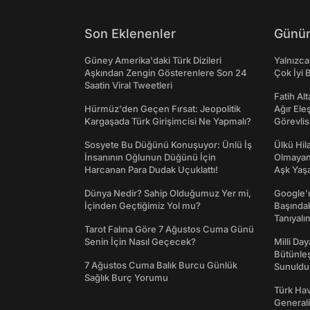
Son Eklenenler
Günün
Güney Amerika'daki Türk Dizileri
Yalnızca
Aşkından Zengin Gösterenlere Son 24
Çok İyi B
Saatin Viral Tweetleri
Fatih Al
Hürmüz'den Geçen Fırsat: Jeopolitik
Ağır Ele
Kargaşada Türk Girişimcisi Ne Yapmalı?
Görevlis
Sosyete Bu Düğünü Konuşuyor: Ünlü İş
Ülkü Hila
İnsanının Oğlunun Düğünü İçin
Olmayan
Harcanan Para Dudak Uçuklattı!
Aşk Yaşad
Dünya Nedir? Sahip Olduğumuz Yer mi,
Google'ı
İçinden Geçtiğimiz Yol mu?
Başında
Tanıyalı
Tarot Falına Göre 7 Ağustos Cuma Günü
Senin İçin Nasıl Geçecek?
Milli Da
Bütünleş
7 Ağustos Cuma Balık Burcu Günlük
Sunuldu
Sağlık Burç Yorumu
Türk Hav
Generali