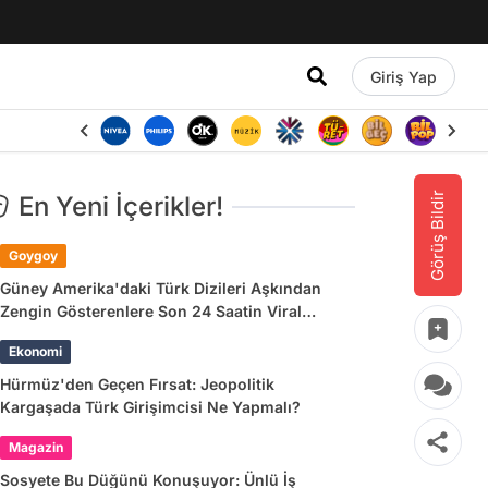
Giriş Yap
Görüş Bildir
En Yeni İçerikler!
Goygoy
Güney Amerika'daki Türk Dizileri Aşkından
Zengin Gösterenlere Son 24 Saatin Viral
Tweetleri
Ekonomi
Hürmüz'den Geçen Fırsat: Jeopolitik
Kargaşada Türk Girişimcisi Ne Yapmalı?
Magazin
Sosyete Bu Düğünü Konuşuyor: Ünlü İş