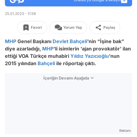
25.01.2023 - 11:59
Favori
Yorum Yap
Paylaş
MHP
Genel Başkanı
Devlet Bahçeli
'nin “
İşine bak
”
diye azarladığı,
MHP
'li isimlerin '
ajan provokatör
' ilan
ettiği VOA Türkçe muhabiri
Yıldız Yazıcıoğlu
’nun
2015 yılından
Bahçeli
ile röportajı çıktı.
İçeriğin Devamı Aşağıda
Reklam