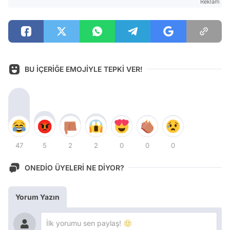
Reklam
BU İÇERİĞE EMOJİYLE TEPKİ VER!
47
5
2
2
0
0
0
ONEDİO ÜYELERİ NE DİYOR?
Yorum Yazın