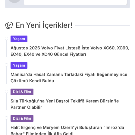
En Yeni İçerikler!
Yaşam
Ağustos 2026 Volvo Fiyat Listesi! İşte Volvo XC60, XC90,
EC40, EX40 ve XC40 Güncel Fiyatları
Yaşam
Manisa'da Hasat Zamanı: Tarladaki Fiyatı Beğenmeyince
Çözümü Kendi Buldu
Dizi & Film
Sıla Türkoğlu'na Yeni Başrol Teklifi! Kerem Bürsin'le
Partner Olabilir
Dizi & Film
Halit Ergenç ve Meryem Uzerli'yi Buluşturan "İmroz'da
Bahar" Filminden İlk Afiş Geldi