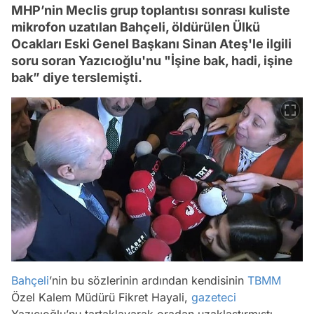
MHP’nin Meclis grup toplantısı sonrası kuliste
mikrofon uzatılan Bahçeli, öldürülen Ülkü
Ocakları Eski Genel Başkanı Sinan Ateş'le ilgili
soru soran Yazıcıoğlu'nu "İşine bak, hadi, işine
bak” diye terslemişti.
Bahçeli
’nin bu sözlerinin ardından kendisinin
TBMM
Özel Kalem Müdürü Fikret Hayali,
gazeteci
Yazıcıoğlu’nu tartaklayarak oradan uzaklaştırmıştı.