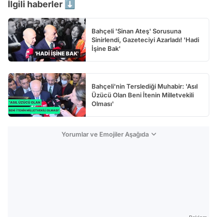
İlgili haberler ⬇️
Test
Bahçeli 'Sinan Ateş' Sorusuna
Sinirlendi, Gazeteciyi Azarladı! 'Hadi
İşine Bak'
Bahçeli'nin Terslediği Muhabir: 'Asıl
Üzücü Olan Beni İtenin Milletvekili
Olması'
Yorumlar ve Emojiler Aşağıda