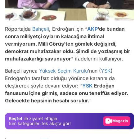
Röportajda
Bahçeli
, Erdroğan için “
AKP
’de bundan
sonra milliyetçi oyların kalacağına ihtimal
vermiyorum. Milli Görüş’ten gömlek değişirdi,
demokrat muhafazakar oldu. Şimdi de yozlaşmış bir
muhafazakarlığı savunuyor
” ifadelerini kullanıyor.
Bahçeli ayrıca
Yüksek Seçim Kurulu
’nun (
YSK
)
Erdoğan’ın tarafsız olduğu yönünde kararını da
eleştirerek şöyle devam ediyor: “
YSK
Erdoğan
Video
fanusunu içine girmiş, sadece onu teneffüs ediyor.
Gelecekte hepsinin hesabı sorulur.
”
Test
Gündem
Keşfet
ile ziyaret ettiğin
Magazin
tüm kategorileri tek akışta gör!
Video