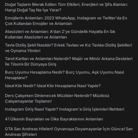
Doğal Taşların Merak Edilen Tüm Etkileri, Enerjileri ve Şifa Alanları:
Hangi Doğal Taş Ne İşe Yarar?
Emojilerin Anlamları: 2023 WhatsApp, Instagram ve Twitter'da En
Çok Kullanılan Emojiler ve Anlamları
Atasözleri ve Anlamları: A'dan Z'ye Gündelik Hayatta En Sık
Kullanılan Atasözleri ve Anlamları
Tavla Diziliş Şekli Nasıldır? Erkek Tavlası ve Kız Tavlası Diziliş Şekilleri
ve Oynama Yönleri
Tarot Kartları ve Anlamları Nelerdir? Majör ve Minör Arkana Desteleri
İle Tılsımlı Bir Dünyaya Giriş
Burç Uyumu Hesaplama Nedir? Burç Uyumu, Aşk Uyumu Nasıl
Hesaplanır?
İdeal Kilo Nedir? İdeal Kilo Hesaplama Nasıl Yapılır?
Ders Çalışırken Dinlenecek Müzikler Nelerdir? Müziksiz
Çalışamayanlar Toplanın!
Instagram Giriş Nasıl Yapılır? Instagram'a Giriş İşlemleri Rehberi
41 Ülkenin Bayrakları ve Ülke Bayraklarının Anlamları
GTA San Andreas Hileleri! Oynamaya Doyamayanlar İçin Güncel San
Andreas Şifreleri