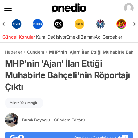
Güncel Konular
Kural Değişiyor
Emekli Zammı
Acı Gerçekler
Haberler
Gündem
MHP'nin 'Ajan' İlan Ettiği Muhabirle Bahçel
MHP'nin 'Ajan' İlan Ettiği
Muhabirle Bahçeli'nin Röportajı
Çıktı
Yıldız Yazıcıoğlu
Burak Boyoglu
- Gündem Editörü
Onedio’yu Google'a ekleyin