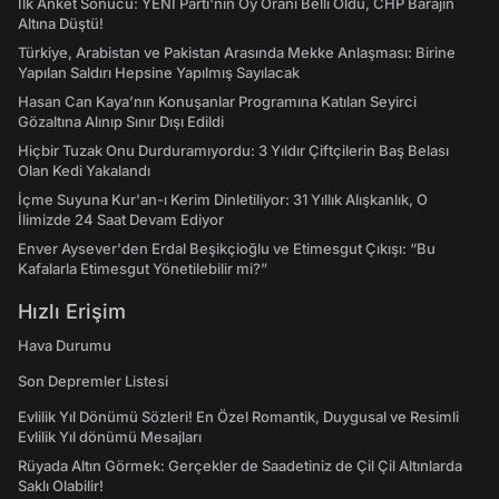
İlk Anket Sonucu: YENİ Parti'nin Oy Oranı Belli Oldu, CHP Barajın
Altına Düştü!
Türkiye, Arabistan ve Pakistan Arasında Mekke Anlaşması: Birine
Yapılan Saldırı Hepsine Yapılmış Sayılacak
Hasan Can Kaya’nın Konuşanlar Programına Katılan Seyirci
Gözaltına Alınıp Sınır Dışı Edildi
Hiçbir Tuzak Onu Durduramıyordu: 3 Yıldır Çiftçilerin Baş Belası
Olan Kedi Yakalandı
İçme Suyuna Kur'an-ı Kerim Dinletiliyor: 31 Yıllık Alışkanlık, O
İlimizde 24 Saat Devam Ediyor
Enver Aysever'den Erdal Beşikçioğlu ve Etimesgut Çıkışı: “Bu
Kafalarla Etimesgut Yönetilebilir mi?”
Hızlı Erişim
Hava Durumu
Son Depremler Listesi
Evlilik Yıl Dönümü Sözleri! En Özel Romantik, Duygusal ve Resimli
Evlilik Yıl dönümü Mesajları
Rüyada Altın Görmek: Gerçekler de Saadetiniz de Çil Çil Altınlarda
Saklı Olabilir!