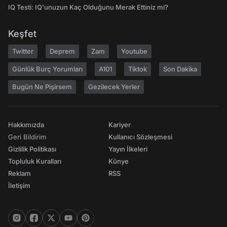
IQ Testi: IQ'unuzun Kaç Olduğunu Merak Ettiniz mi?
Keşfet
Twitter
Deprem
Zam
Youtube
Günlük Burç Yorumları
A101
Tiktok
Son Dakika
Bugün Ne Pişirsem
Gezilecek Yerler
Hakkımızda
Kariyer
Geri Bildirim
Kullanıcı Sözleşmesi
Gizlilik Politikası
Yayın İlkeleri
Topluluk Kuralları
Künye
Reklam
RSS
İletişim