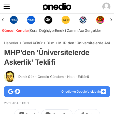
Güncel Konular
Kural Değişiyor
Emekli Zammı
Acı Gerçekler
Haberler
Genel Kültür
Bilim
MHP'den 'Üniversitelerde Askerli
MHP'den 'Üniversitelerde
Askerlik' Teklifi
Deniz Gök
- Onedio Gündem - Haber Editörü
Onedio’yu Google'a ekleyin
25.11.2014 - 19:01