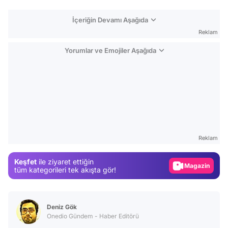
İçeriğin Devamı Aşağıda
Reklam
Yorumlar ve Emojiler Aşağıda
Video
Test
Reklam
Gündem
Keşfet
ile ziyaret ettiğin
Magazin
tüm kategorileri tek akışta gör!
Video
Test
Deniz Gök
Onedio Gündem - Haber Editörü