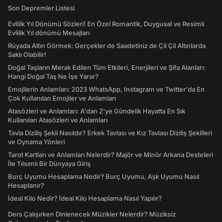
Son Depremler Listesi
Evlilik Yıl Dönümü Sözleri! En Özel Romantik, Duygusal ve Resimli
Evlilik Yıl dönümü Mesajları
Rüyada Altın Görmek: Gerçekler de Saadetiniz de Çil Çil Altınlarda
Saklı Olabilir!
Doğal Taşların Merak Edilen Tüm Etkileri, Enerjileri ve Şifa Alanları:
Hangi Doğal Taş Ne İşe Yarar?
Emojilerin Anlamları: 2023 WhatsApp, Instagram ve Twitter'da En
Çok Kullanılan Emojiler ve Anlamları
Atasözleri ve Anlamları: A'dan Z'ye Gündelik Hayatta En Sık
Kullanılan Atasözleri ve Anlamları
Tavla Diziliş Şekli Nasıldır? Erkek Tavlası ve Kız Tavlası Diziliş Şekilleri
ve Oynama Yönleri
Tarot Kartları ve Anlamları Nelerdir? Majör ve Minör Arkana Desteleri
İle Tılsımlı Bir Dünyaya Giriş
Burç Uyumu Hesaplama Nedir? Burç Uyumu, Aşk Uyumu Nasıl
Hesaplanır?
İdeal Kilo Nedir? İdeal Kilo Hesaplama Nasıl Yapılır?
Ders Çalışırken Dinlenecek Müzikler Nelerdir? Müziksiz