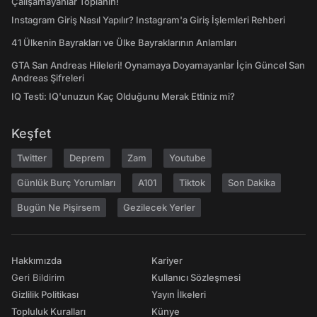
Çalışamayanlar Toplanın!
Instagram Giriş Nasıl Yapılır? Instagram'a Giriş İşlemleri Rehberi
41 Ülkenin Bayrakları ve Ülke Bayraklarının Anlamları
GTA San Andreas Hileleri! Oynamaya Doyamayanlar İçin Güncel San
Andreas Şifreleri
IQ Testi: IQ'unuzun Kaç Olduğunu Merak Ettiniz mi?
Keşfet
Twitter
Deprem
Zam
Youtube
Günlük Burç Yorumları
A101
Tiktok
Son Dakika
Bugün Ne Pişirsem
Gezilecek Yerler
Hakkımızda
Kariyer
Geri Bildirim
Kullanıcı Sözleşmesi
Gizlilik Politikası
Yayın İlkeleri
Topluluk Kuralları
Künye