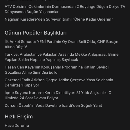
ATV Dizisinin Çekimlerinin Durmasından 2 Reytinge Düşen Diziye TV
Dünyasında Bugün Yaşananlar
Nagihan Karadere'den Survivor İtirafı! "Ölene Kadar Giderim"
Günün Popüler Başlıkları
İlk Anket Sonucu: YENİ Parti'nin Oy Oranı Belli Oldu, CHP Barajın
Altına Düştü!
Türkiye, Arabistan ve Pakistan Arasında Mekke Anlaşması: Birine
Yapılan Saldırı Hepsine Yapılmış Sayılacak
Hasan Can Kaya’nın Konuşanlar Programına Katılan Seyirci
Gözaltına Alınıp Sınır Dışı Edildi
Gazeteci Fatih Atik'ten Çarpıcı İddia: Çerçeve Yasa Selahattin
Demirtaş'ı Kapsıyor
İçme Suyuna Kur'an-ı Kerim Dinletiliyor: 31 Yıllık Alışkanlık, O
İlimizde 24 Saat Devam Ediyor
Dursun Özbek'in Veda Davetine Icardi'den Soğuk Yanıt
Hızlı Erişim
Hava Durumu