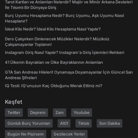
Tarot Kartları ve Anlamları Nelerdir? Majör ve Minör Arkana Desteleri
İle Tılsımlı Bir Dünyaya Giriş
Burç Uyumu Hesaplama Nedir? Burç Uyumu, Aşk Uyumu Nasıl
Hesaplanır?
İdeal Kilo Nedir? İdeal Kilo Hesaplama Nasıl Yapılır?
Ders Çalışırken Dinlenecek Müzikler Nelerdir? Müziksiz
Çalışamayanlar Toplanın!
Instagram Giriş Nasıl Yapılır? Instagram'a Giriş İşlemleri Rehberi
41 Ülkenin Bayrakları ve Ülke Bayraklarının Anlamları
GTA San Andreas Hileleri! Oynamaya Doyamayanlar İçin Güncel San
Andreas Şifreleri
IQ Testi: IQ'unuzun Kaç Olduğunu Merak Ettiniz mi?
Keşfet
Twitter
Deprem
Zam
Youtube
Günlük Burç Yorumları
A101
Tiktok
Son Dakika
Bugün Ne Pişirsem
Gezilecek Yerler