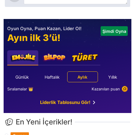
Oyun Oyna, Puan Kazan, Lider Ol!
Şimdi Oyna
Ayın ilk 3’ü!
Günlük
Haftalık
Aylık
Yıllık
Sıralamalar 👑
Kazanılan puan
Liderlik Tablosunu Gör!
En Yeni İçerikler!