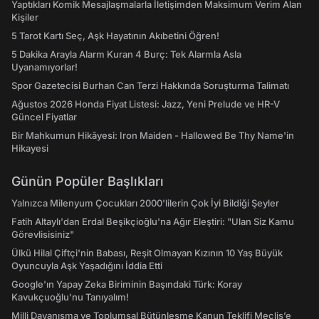
Yaptıkları Komik Mesajlaşmalarla İletişimden Maksimum Verim Alan
Kişiler
5 Tarot Kartı Seç, Aşk Hayatının Akıbetini Öğren!
5 Dakika Arayla Alarm Kuran 4 Burç: Tek Alarmla Asla
Uyanamıyorlar!
Spor Gazetecisi Burhan Can Terzi Hakkında Soruşturma Talimatı
Ağustos 2026 Honda Fiyat Listesi: Jazz, Yeni Prelude ve HR-V
Güncel Fiyatlar
Bir Mahkumun Hikâyesi: Iron Maiden - Hallowed Be Thy Name'in
Hikayesi
Günün Popüler Başlıkları
Yalnızca Milenyum Çocukları 2000'lilerin Çok İyi Bildiği Şeyler
Fatih Altaylı'dan Erdal Beşikçioğlu'na Ağır Eleştiri: "Ulan Siz Kamu
Görevlisisiniz"
Ülkü Hilal Çiftçi'nin Babası, Reşit Olmayan Kızının 10 Yaş Büyük
Oyuncuyla Aşk Yaşadığını İddia Etti
Google'ın Yapay Zeka Biriminin Başındaki Türk: Koray
Kavukçuoğlu'nu Tanıyalım!
Milli Dayanışma ve Toplumsal Bütünleşme Kanun Teklifi Meclis’e