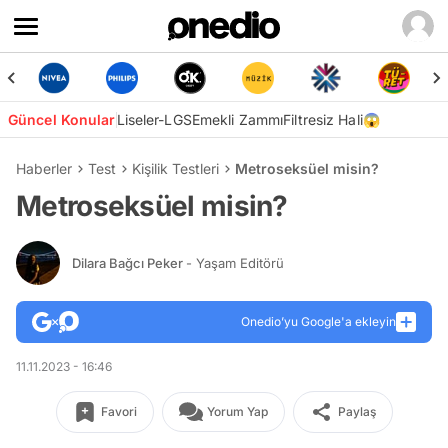
Güncel Konular
Liseler-LGS
Emekli Zammı
Filtresiz Hali😱
Haberler
Test
Kişilik Testleri
Metroseksüel misin?
Metroseksüel misin?
Dilara Bağcı Peker
- Yaşam Editörü
Onedio’yu Google'a ekleyin
11.11.2023 - 16:46
Favori
Yorum Yap
Paylaş