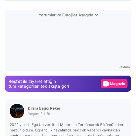
Yorumlar ve Emojiler Aşağıda
Video
Test
Gündem
Reklam
Magazin
Keşfet
ile ziyaret ettiğin
Video
tüm kategorileri tek akışta gör!
Test
Dilara Bağcı Peker
Yaşam Editörü
2022 yılında Ege Üniversitesi Mütercim Tercümanlık Bölümü'nden
mezun oldum. Öğrencilik hayatımda pek çok yabancı kaynaktan
çeviriler yaptım. İş hayatımda da farklı alanlarda tercümanlık ve