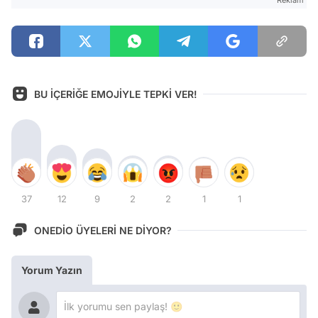
Reklam
BU İÇERİĞE EMOJİYLE TEPKİ VER!
37
12
9
2
2
1
1
ONEDİO ÜYELERİ NE DİYOR?
Yorum Yazın