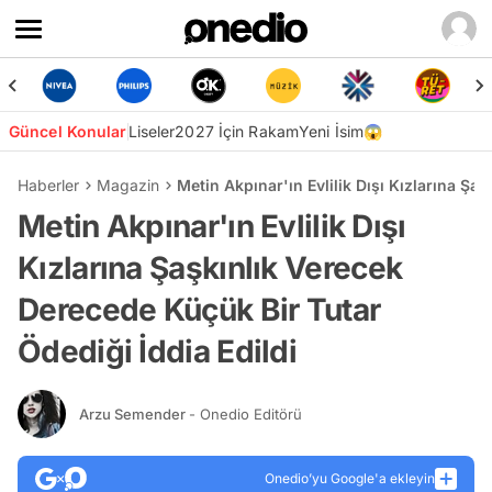
Güncel Konular
Liseler
2027 İçin Rakam
Yeni İsim😱
Haberler
Magazin
Metin Akpınar'ın Evlilik Dışı Kızlarına Şa
Metin Akpınar'ın Evlilik Dışı
Kızlarına Şaşkınlık Verecek
Derecede Küçük Bir Tutar
Ödediği İddia Edildi
Arzu Semender
- Onedio Editörü
Onedio’yu Google'a ekleyin