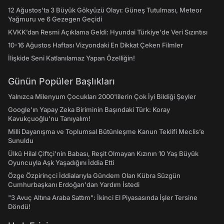
12 Ağustos'ta 3 Büyük Gökyüzü Olayı: Güneş Tutulması, Meteor
Yağmuru ve 6 Gezegen Geçidi
KVKK’dan Resmi Açıklama Geldi: Hyundai Türkiye'de Veri Sızıntısı
10-16 Ağustos Haftası Vizyondaki En Dikkat Çeken Filmler
İlişkide Seni Katlanılamaz Yapan Özelliğin!
Günün Popüler Başlıkları
Yalnızca Milenyum Çocukları 2000'lilerin Çok İyi Bildiği Şeyler
Google'ın Yapay Zeka Biriminin Başındaki Türk: Koray
Kavukçuoğlu'nu Tanıyalım!
Milli Dayanışma ve Toplumsal Bütünleşme Kanun Teklifi Meclis’e
Sunuldu
Ülkü Hilal Çiftçi'nin Babası, Reşit Olmayan Kızının 10 Yaş Büyük
Oyuncuyla Aşk Yaşadığını İddia Etti
Özge Özpirinçci İddialarıyla Gündem Olan Kübra Süzgün
Cumhurbaşkanı Erdoğan'dan Yardım İstedi
"3 Avuç Altına Araba Sattım": İkinci El Piyasasında İşler Tersine
Döndü!