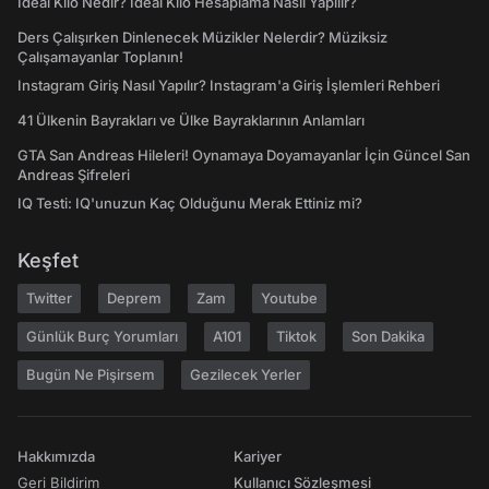
İdeal Kilo Nedir? İdeal Kilo Hesaplama Nasıl Yapılır?
Ders Çalışırken Dinlenecek Müzikler Nelerdir? Müziksiz
Çalışamayanlar Toplanın!
Instagram Giriş Nasıl Yapılır? Instagram'a Giriş İşlemleri Rehberi
41 Ülkenin Bayrakları ve Ülke Bayraklarının Anlamları
GTA San Andreas Hileleri! Oynamaya Doyamayanlar İçin Güncel San
Andreas Şifreleri
IQ Testi: IQ'unuzun Kaç Olduğunu Merak Ettiniz mi?
Keşfet
Twitter
Deprem
Zam
Youtube
Günlük Burç Yorumları
A101
Tiktok
Son Dakika
Bugün Ne Pişirsem
Gezilecek Yerler
Hakkımızda
Kariyer
Geri Bildirim
Kullanıcı Sözleşmesi