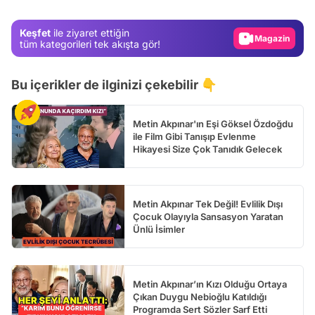
Gündem
Keşfet
ile ziyaret ettiğin
Magazin
tüm kategorileri tek akışta gör!
Video
Bu içerikler de ilginizi çekebilir 👇
Test
Metin Akpınar'ın Eşi Göksel Özdoğdu
ile Film Gibi Tanışıp Evlenme
Hikayesi Size Çok Tanıdık Gelecek
Metin Akpınar Tek Değil! Evlilik Dışı
Çocuk Olayıyla Sansasyon Yaratan
Ünlü İsimler
Metin Akpınar’ın Kızı Olduğu Ortaya
Çıkan Duygu Nebioğlu Katıldığı
Programda Sert Sözler Sarf Etti