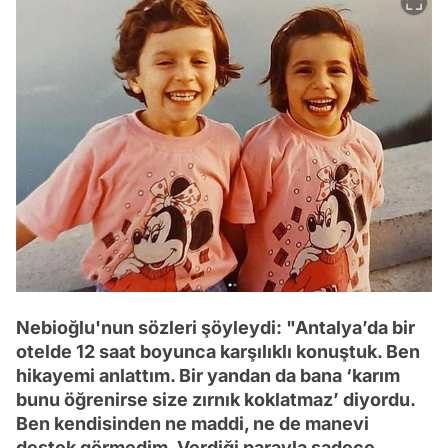
Nebioğlu'nun sözleri şöyleydi: "Antalya’da bir
otelde 12 saat boyunca karşılıklı konuştuk. Ben
hikayemi anlattım. Bir yandan da bana ‘karım
bunu öğrenirse size zırnık koklatmaz’ diyordu.
Ben kendisinden ne maddi, ne de manevi
destek görmedim. Verdiği parayla sadece