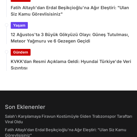
Fatih Altaylı'dan Erdal Beşikçioğlu'na Ağır Eleştiri: "Ulan
Siz Kamu Görevlisisiniz"
Yaşam
12 Ağustos'ta 3 Büyük Gökyüzü Olayı: Güneş Tutulması,
Meteor Yağmuru ve 6 Gezegen Geçidi
Gündem
KVKK’dan Resmi Açıklama Geldi: Hyundai Türkiye'de Veri
Sızıntısı
Son Eklenenler
Salah'ı Karşılamaya Firavun Kostümüyle Giden Trabzonspor Taraftarı
Viral Oldu
Fatih Altaylı'dan Erdal Beşikçioğlu'na Ağır Eleştiri: "Ulan Siz Kamu
Görevlisisiniz"