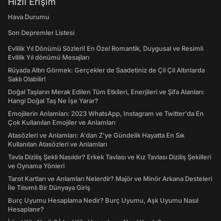
Hızlı Erişim
Hava Durumu
Son Depremler Listesi
Evlilik Yıl Dönümü Sözleri! En Özel Romantik, Duygusal ve Resimli
Evlilik Yıl dönümü Mesajları
Rüyada Altın Görmek: Gerçekler de Saadetiniz de Çil Çil Altınlarda
Saklı Olabilir!
Doğal Taşların Merak Edilen Tüm Etkileri, Enerjileri ve Şifa Alanları:
Hangi Doğal Taş Ne İşe Yarar?
Emojilerin Anlamları: 2023 WhatsApp, Instagram ve Twitter'da En
Çok Kullanılan Emojiler ve Anlamları
Atasözleri ve Anlamları: A'dan Z'ye Gündelik Hayatta En Sık
Kullanılan Atasözleri ve Anlamları
Tavla Diziliş Şekli Nasıldır? Erkek Tavlası ve Kız Tavlası Diziliş Şekilleri
ve Oynama Yönleri
Tarot Kartları ve Anlamları Nelerdir? Majör ve Minör Arkana Desteleri
İle Tılsımlı Bir Dünyaya Giriş
Burç Uyumu Hesaplama Nedir? Burç Uyumu, Aşk Uyumu Nasıl
Hesaplanır?