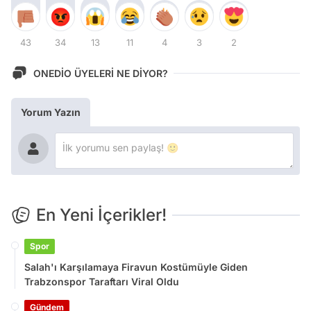
43
34
13
11
4
3
2
ONEDİO ÜYELERİ NE DİYOR?
Yorum Yazın
En Yeni İçerikler!
Spor
Salah'ı Karşılamaya Firavun Kostümüyle Giden
Trabzonspor Taraftarı Viral Oldu
Gündem