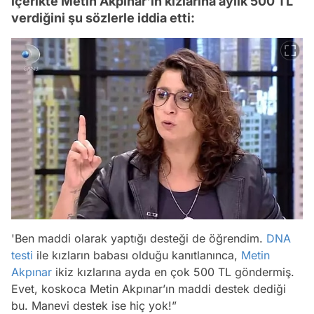
içerikte Metin Akpınar'ın kızlarına aylık 500 TL
verdiğini şu sözlerle iddia etti:
'Ben maddi olarak yaptığı desteği de öğrendim.
DNA
testi
ile kızların babası olduğu kanıtlanınca,
Metin
Akpınar
ikiz kızlarına ayda en çok 500 TL göndermiş.
Video
Evet, koskoca Metin Akpınar’ın maddi destek dediği
bu. Manevi destek ise hiç yok!”
Test