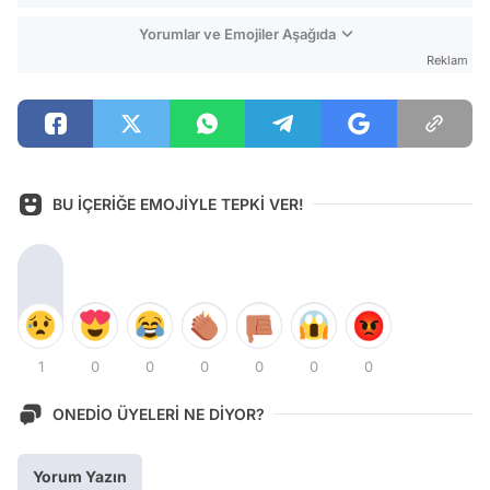
Yorumlar ve Emojiler Aşağıda
Reklam
BU İÇERİĞE EMOJİYLE TEPKİ VER!
1
0
0
0
0
0
0
ONEDİO ÜYELERİ NE DİYOR?
Yorum Yazın