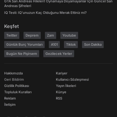
GTA San Andreas Hileleri! Oynamaya Doyamayanlar İçin Güncel San
Andreas Şifreleri
IQ Testi: IQ'unuzun Kaç Olduğunu Merak Ettiniz mi?
Keşfet
Twitter
Deprem
Zam
Youtube
Günlük Burç Yorumları
A101
Tiktok
Son Dakika
Bugün Ne Pişirsem
Gezilecek Yerler
Hakkımızda
Kariyer
Geri Bildirim
Kullanıcı Sözleşmesi
Gizlilik Politikası
Yayın İlkeleri
Topluluk Kuralları
Künye
Reklam
RSS
İletişim