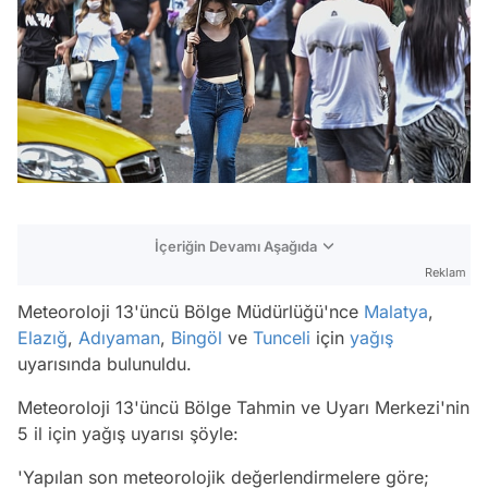
İçeriğin Devamı Aşağıda
Reklam
Meteoroloji 13'üncü Bölge Müdürlüğü'nce
Malatya
,
Elazığ
,
Adıyaman
,
Bingöl
ve
Tunceli
için
yağış
uyarısında bulunuldu.
Meteoroloji 13'üncü Bölge Tahmin ve Uyarı Merkezi'nin
5 il için yağış uyarısı şöyle:
'Yapılan son meteorolojik değerlendirmelere göre;