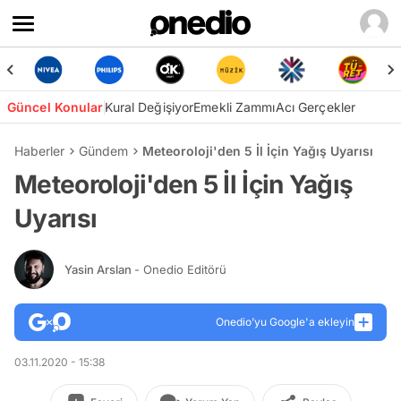
Güncel Konular
Kural Değişiyor
Emekli Zammı
Acı Gerçekler
Haberler
Gündem
Meteoroloji'den 5 İl İçin Yağış Uyarısı
Meteoroloji'den 5 İl İçin Yağış
Uyarısı
Yasin Arslan
- Onedio Editörü
Onedio’yu Google'a ekleyin
03.11.2020 - 15:38