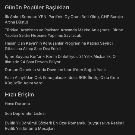
Günün Popüler Başlıkları
İlk Anket Sonucu: YENİ Parti'nin Oy Oranı Belli Oldu, CHP Barajın
Altına Düştü!
Türkiye, Arabistan ve Pakistan Arasında Mekke Anlaşması: Birine
Yapılan Saldırı Hepsine Yapılmış Sayılacak
Hasan Can Kaya’nın Konuşanlar Programına Katılan Seyirci
Gözaltına Alınıp Sınır Dışı Edildi
İçme Suyuna Kur'an-ı Kerim Dinletiliyor: 31 Yıllık Alışkanlık, O
İlimizde 24 Saat Devam Ediyor
Dursun Özbek'in Veda Davetine Icardi'den Soğuk Yanıt
Fatih Altaylı’dan Çok Konuşulacak İddia: ROK İtirafçı Oldu Cem
Küçük’ün Adını Verdi
Hızlı Erişim
Hava Durumu
Son Depremler Listesi
Evlilik Yıl Dönümü Sözleri! En Özel Romantik, Duygusal ve Resimli
Evlilik Yıl dönümü Mesajları