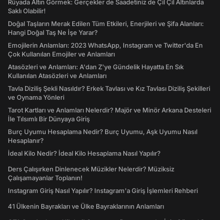
Rüyada Altın Görmek: Gerçekler de Saadetiniz de Çil Çil Altınlarda
Saklı Olabilir!
Doğal Taşların Merak Edilen Tüm Etkileri, Enerjileri ve Şifa Alanları:
Hangi Doğal Taş Ne İşe Yarar?
Emojilerin Anlamları: 2023 WhatsApp, Instagram ve Twitter'da En
Çok Kullanılan Emojiler ve Anlamları
Atasözleri ve Anlamları: A'dan Z'ye Gündelik Hayatta En Sık
Kullanılan Atasözleri ve Anlamları
Tavla Diziliş Şekli Nasıldır? Erkek Tavlası ve Kız Tavlası Diziliş Şekilleri
ve Oynama Yönleri
Tarot Kartları ve Anlamları Nelerdir? Majör ve Minör Arkana Desteleri
İle Tılsımlı Bir Dünyaya Giriş
Burç Uyumu Hesaplama Nedir? Burç Uyumu, Aşk Uyumu Nasıl
Hesaplanır?
İdeal Kilo Nedir? İdeal Kilo Hesaplama Nasıl Yapılır?
Ders Çalışırken Dinlenecek Müzikler Nelerdir? Müziksiz
Çalışamayanlar Toplanın!
Instagram Giriş Nasıl Yapılır? Instagram'a Giriş İşlemleri Rehberi
41 Ülkenin Bayrakları ve Ülke Bayraklarının Anlamları