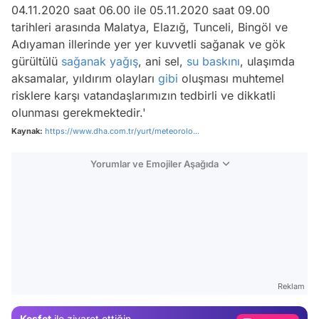
04.11.2020 saat 06.00 ile 05.11.2020 saat 09.00
tarihleri arasında Malatya, Elazığ, Tunceli, Bingöl ve
Adıyaman illerinde yer yer kuvvetli sağanak ve gök
gürültülü
sağanak yağış
, ani sel,
su baskını
, ulaşımda
aksamalar, yıldırım olayları
gibi
oluşması muhtemel
risklere karşı vatandaşlarımızın tedbirli ve dikkatli
olunması gerekmektedir.'
Kaynak:
https://www.dha.com.tr/yurt/meteorolo...
Yorumlar ve Emojiler Aşağıda
Video
Test
Reklam
Gündem
Keşfet
ile ziyaret ettiğin