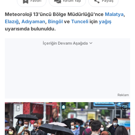
Favori
Yorum Yap
Paylaş
Meteoroloji 13'üncü Bölge Müdürlüğü'nce
Malatya
,
Elazığ
,
Adıyaman
,
Bingöl
ve
Tunceli
için
yağış
uyarısında bulunuldu.
İçeriğin Devamı Aşağıda
Reklam