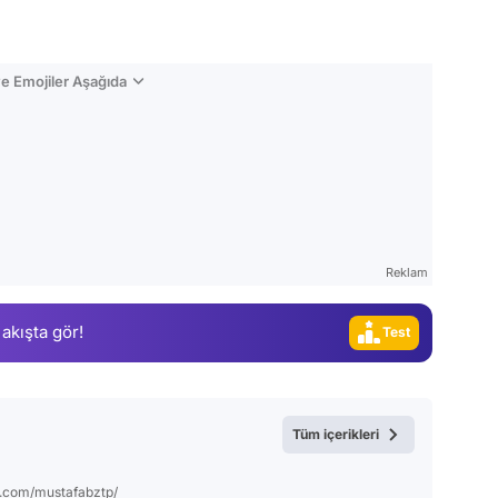
e Emojiler Aşağıda
Video
Reklam
Test
 akışta gör!
Gündem
Magazin
Video
Tüm içerikleri
Test
m.com/mustafabztp/