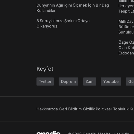
Bilim İn
Dünya’nın Ağırlığını Ölçmek İçin Bir Dağ
İlerleye
Kullandılar
Tespit E
8 Soruyla İmza Şarkını Ortaya
Milli Da
Çıkarıyoruz!
Bütünleş
Sunuldu
Özge Özp
Olan Kü
Erdoğan'
Keşfet
Twitter
Deprem
Zam
Youtube
Gü
Hakkımızda
Geri Bildirim
Gizlilik Politikası
Topluluk Kur