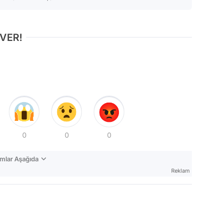
 VER!
0
0
0
mlar Aşağıda
Reklam