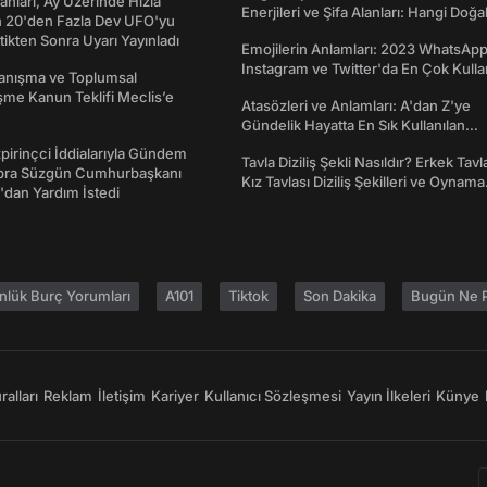
sanları, Ay Üzerinde Hızla
Enerjileri ve Şifa Alanları: Hangi Doğa
n 20'den Fazla Dev UFO'yu
Ne İşe Yarar?
ttikten Sonra Uyarı Yayınladı
Emojilerin Anlamları: 2023 WhatsApp
Instagram ve Twitter'da En Çok Kulla
yanışma ve Toplumsal
Emojiler ve Anlamları
me Kanun Teklifi Meclis’e
Atasözleri ve Anlamları: A'dan Z'ye
Gündelik Hayatta En Sık Kullanılan
Atasözleri ve Anlamları
irinçci İddialarıyla Gündem
Tavla Diziliş Şekli Nasıldır? Erkek Tavl
bra Süzgün Cumhurbaşkanı
Kız Tavlası Diziliş Şekilleri ve Oynama
dan Yardım İstedi
Yönleri
nlük Burç Yorumları
A101
Tiktok
Son Dakika
Bugün Ne P
alları
Reklam
İletişim
Kariyer
Kullanıcı Sözleşmesi
Yayın İlkeleri
Künye