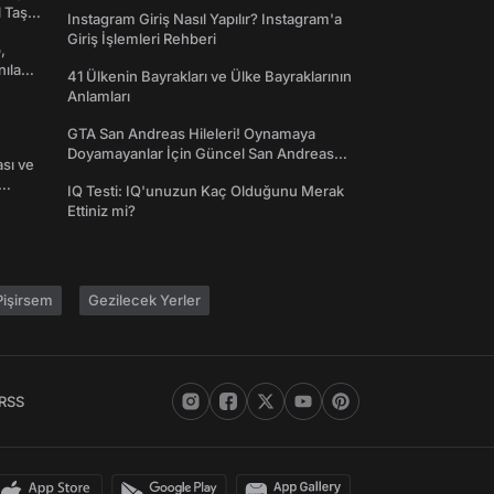
Toplanın!
l Taş
Instagram Giriş Nasıl Yapılır? Instagram'a
Giriş İşlemleri Rehberi
,
nılan
41 Ülkenin Bayrakları ve Ülke Bayraklarının
Anlamları
GTA San Andreas Hileleri! Oynamaya
Doyamayanlar İçin Güncel San Andreas
ası ve
Şifreleri
IQ Testi: IQ'unuzun Kaç Olduğunu Merak
Ettiniz mi?
işirsem
Gezilecek Yerler
RSS