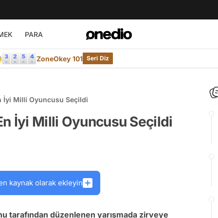
MEK
PARA

ZoneOkey 101
Seri Diz
İyi Milli Oyuncusu Seçildi
n İyi Milli Oyuncusu Seçildi
en kaynak olarak ekleyin
u tarafından düzenlenen yarışmada zirveye