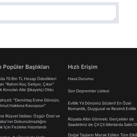
 Popüler Başlıkları
Hızlı Erişim
da 70 Bin TL Hesap Ödedikleri
Hava Durumu
n “Rahmi Koç Geliyor, Çıkın”
k Kovulan Aile Şikayetçi Oldu
Son Depremler Listesi
ahçeli: “Demirtaş Evine Dönsün,
Evlilik Yıl Dönümü Sözleri! En Özel
Umut Hakkına Kavuşsun”
Romantik, Duygusal ve Resimli Evlilik 
dönümü Mesajları
me Rüşvet İddiası: Özgür Özel ve
Rüyada Altın Görmek: Gerçekler de
aba’nın Dokunulmazlığını
Saadetiniz de Çil Çil Altınlarda Saklı Ol
k İçin Fezleke Hazırlandı
Doğal Taşların Merak Edilen Tüm Etkil