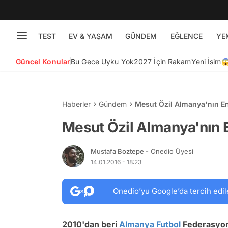
TEST
EV & YAŞAM
GÜNDEM
EĞLENCE
YE
Güncel Konular
Bu Gece Uyku Yok
2027 İçin Rakam
Yeni İsim
Haberler
Gündem
Mesut Özil Almanya'nın En 
Mesut Özil Almanya'nın E
Mustafa Boztepe
- Onedio Üyesi
14.01.2016 - 18:23
Onedio’yu Google’da tercih edil
2010'dan beri
Almanya
Futbol
Federasyon