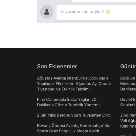
Son Eklenenler
Günün
Ağustos Ayında İstanbul'da Çocuklarla
Bodrum’
Yapılacak Etkinlikler: Ağustos Ayı Çocuk
Mekanda
Tiyatroları ve Etkinlik Takvimi
Denilere
Fırın Camındaki İnatçı Yağları 20
Devlet B
Dakikada Çözen Temizlik Yöntemi
Öcalan 
2 Bin Yıllık Betonun Sırrı Tuvaletten Çıktı
Zincirle
Veli Ağb
Rövanş Öncesi Avantaj Fenerbahçe'de!
Kaldırma
Sturm Graz Engeli İlk Maçta Aşıldı