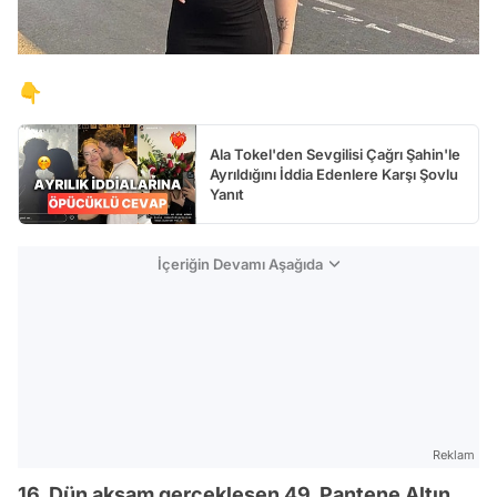
👇
Ala Tokel'den Sevgilisi Çağrı Şahin'le
Ayrıldığını İddia Edenlere Karşı Şovlu
Yanıt
İçeriğin Devamı Aşağıda
Reklam
16. Dün akşam gerçekleşen 49. Pantene Altın