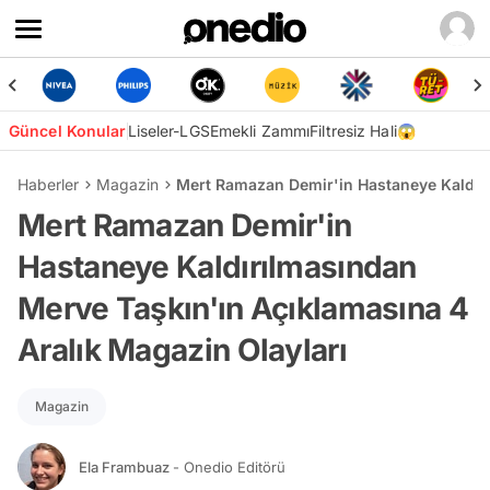
Güncel Konular
Liseler-LGS
Emekli Zammı
Filtresiz Hali😱
Haberler
Magazin
Mert Ramazan Demir'in Hastaneye Kaldırı
Mert Ramazan Demir'in
Hastaneye Kaldırılmasından
Merve Taşkın'ın Açıklamasına 4
Aralık Magazin Olayları
Magazin
Ela Frambuaz
- Onedio Editörü