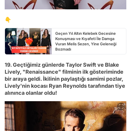
👇
Geçen Yıl Altın Kelebek Gecesine
Konuşması ve Kıyafeti İle Damga
Vuran Melis Sezen, Yine Geleneği
Bozmadı
19. Geçtiğimiz günlerde Taylor Swift ve Blake
Lively, "Renaissance" filminin ilk gösteriminde
bir araya geldi. İkilinin paylaştığı samimi pozlar,
Lively'nin kocası Ryan Reynolds tarafından tiye
alınınca olanlar oldu!