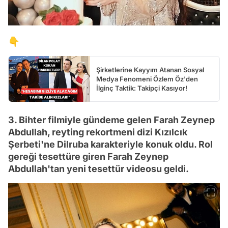
👇
Şirketlerine Kayyım Atanan Sosyal
Medya Fenomeni Özlem Öz'den
İlginç Taktik: Takipçi Kasıyor!
3. Bihter filmiyle gündeme gelen Farah Zeynep
Abdullah, reyting rekortmeni dizi Kızılcık
Şerbeti'ne Dilruba karakteriyle konuk oldu. Rol
gereği tesettüre giren Farah Zeynep
Abdullah'tan yeni tesettür videosu geldi.