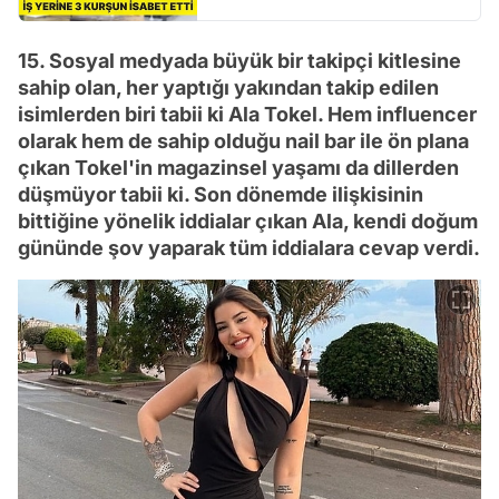
15. Sosyal medyada büyük bir takipçi kitlesine
sahip olan, her yaptığı yakından takip edilen
isimlerden biri tabii ki Ala Tokel. Hem influencer
olarak hem de sahip olduğu nail bar ile ön plana
çıkan Tokel'in magazinsel yaşamı da dillerden
düşmüyor tabii ki. Son dönemde ilişkisinin
bittiğine yönelik iddialar çıkan Ala, kendi doğum
gününde şov yaparak tüm iddialara cevap verdi.