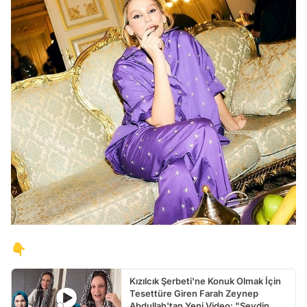
👇
Kızılcık Şerbeti'ne Konuk Olmak İçin
Tesettüre Giren Farah Zeynep
Abdullah'tan Yeni Video: "Sevdin