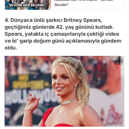
Sevdin"
4. Dünyaca ünlü şarkıcı Britney Spears,
geçtiğimiz günlerde 42. yaş gününü kutladı.
Spears, yatakta iç çamaşırlarıyla çektiği video
ve bi' garip doğum günü açıklamasıyla gündem
oldu.