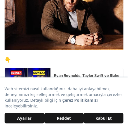
👇
Ryan Reynolds, Taylor Swift ve Blake
Lively'nin Fotoğrafını Tiye Alınca
Olanlar Oldu!
20. Show TV'de başlayacak olan Ne Gemiler
Yaktım dizisinin başrolleri Devrim Özkan ve
Deniz Baysal, verdikleri röportaj esnasında ufak
bir gerginlik yaşadı. Deniz Baysal, Devrim