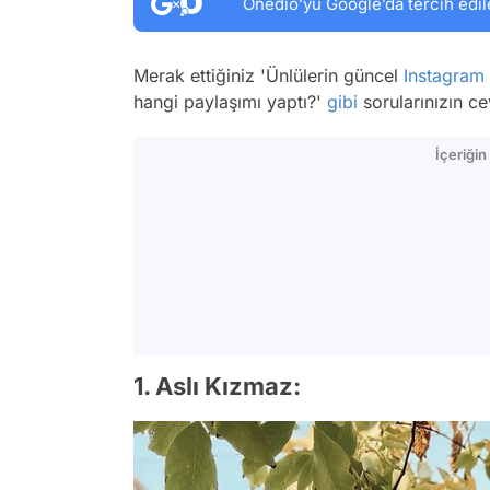
Onedio’yu Google’da tercih edil
Merak ettiğiniz 'Ünlülerin güncel
Instagram
hangi paylaşımı yaptı?'
gibi
sorularınızın c
İçeriği
1. Aslı Kızmaz: