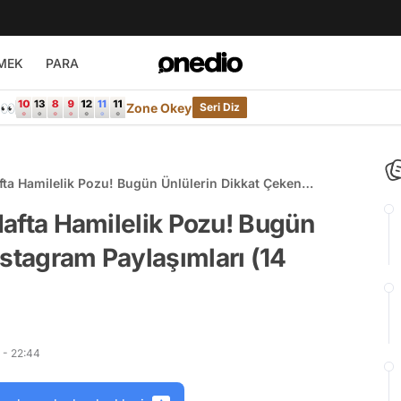
MEK
PARA
e👀
Zone Okey
Seri Diz
Hafta Hamilelik Pozu! Bugün Ünlülerin Dikkat Çeken
 Kasım)
 Hafta Hamilelik Pozu! Bugün
nstagram Paylaşımları (14
 - 22:44