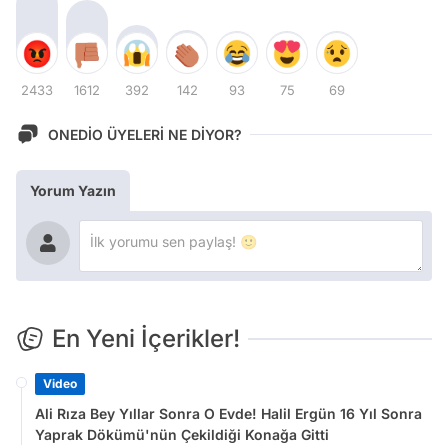
2433
1612
392
142
93
75
69
ONEDİO ÜYELERİ NE DİYOR?
Yorum Yazın
En Yeni İçerikler!
Video
Ali Rıza Bey Yıllar Sonra O Evde! Halil Ergün 16 Yıl Sonra
Yaprak Dökümü'nün Çekildiği Konağa Gitti