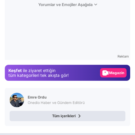
Yorumlar ve Emojiler Aşağıda
Video
Test
Reklam
Gündem
Keşfet
ile ziyaret ettiğin
Magazin
tüm kategorileri tek akışta gör!
Video
Test
Emre Ordu
Onedio Haber ve Gündem Editörü
Tüm içerikleri