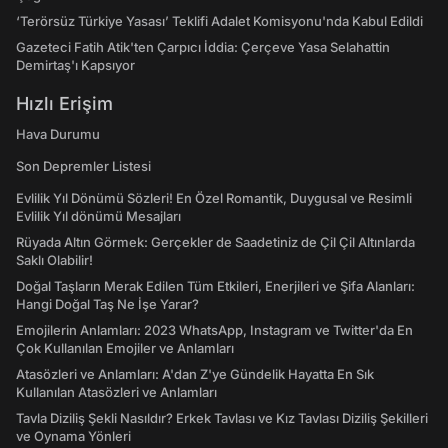
‘Terörsüz Türkiye Yasası’ Teklifi Adalet Komisyonu'nda Kabul Edildi
Gazeteci Fatih Atik'ten Çarpıcı İddia: Çerçeve Yasa Selahattin
Demirtaş'ı Kapsıyor
Hızlı Erişim
Hava Durumu
Son Depremler Listesi
Evlilik Yıl Dönümü Sözleri! En Özel Romantik, Duygusal ve Resimli
Evlilik Yıl dönümü Mesajları
Rüyada Altın Görmek: Gerçekler de Saadetiniz de Çil Çil Altınlarda
Saklı Olabilir!
Doğal Taşların Merak Edilen Tüm Etkileri, Enerjileri ve Şifa Alanları:
Hangi Doğal Taş Ne İşe Yarar?
Emojilerin Anlamları: 2023 WhatsApp, Instagram ve Twitter'da En
Çok Kullanılan Emojiler ve Anlamları
Atasözleri ve Anlamları: A'dan Z'ye Gündelik Hayatta En Sık
Kullanılan Atasözleri ve Anlamları
Tavla Diziliş Şekli Nasıldır? Erkek Tavlası ve Kız Tavlası Diziliş Şekilleri
ve Oynama Yönleri