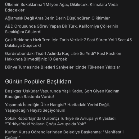
Ülkenin Sokaklarına 1 Milyon Ağaç Dikilecek: Klimalara Veda
Edecekler
Ağlamalık Değil Ama Derin Derin Düşündüren O Ritimler
ABD Ordusunda Görev Yapan Bir Türk, Kaliforniya Çöllerinin
Sıcaklığını Gösterdi
Çok Beklenen Hızlı Tren İçin Tarih Verildi: 7 Saat Süren Yol 1 Saat 45
Dakikaya Düşecek!
Gardırobundaki Tişört Aslında Kaç Litre Su Yedi? Fast Fashion
Hakkında Bilmediğiniz 10 Gerçek
Dünya Turnesinde Biletleri Saniyeler İçinde Tükenen Yıldızlar
Günün Popüler Başlıkları
Beşiktaş-Üsküdar Vapurunda Yaşlı Kadın, Şort Giyen Kadının
Bacağına Bastonla Vurdu!
Yaşamak İstediğin Ülke Hangisi? Haritadaki Yerini Değil,
Yaşayacağın Hayatı Seçiyorsun!
Sokak Röportajında Gurbetçi Türkiye ile Avrupa'yı Kıyasladı:
"Türkiye’deki Yolların Çoğu Avrupa’da Yok"
Kur'an Kursu Öğrencilerinden Belediye Başkanına: "Manifest’i
Çağırın"