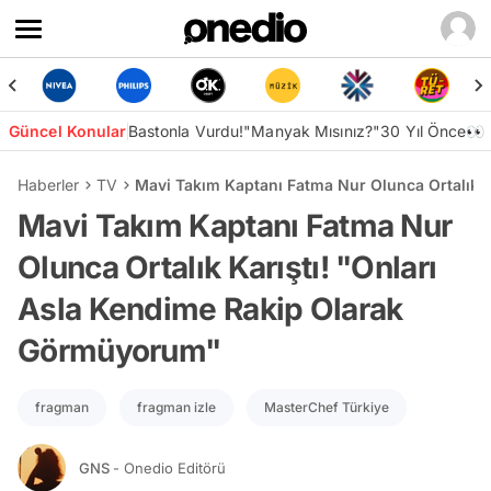
Güncel Konular
Bastonla Vurdu!
"Manyak Mısınız?"
30 Yıl Önce👀
Haberler
TV
Mavi Takım Kaptanı Fatma Nur Olunca Ortalık 
Mavi Takım Kaptanı Fatma Nur
Olunca Ortalık Karıştı! "Onları
Asla Kendime Rakip Olarak
Görmüyorum"
fragman
fragman izle
MasterChef Türkiye
GNS
- Onedio Editörü