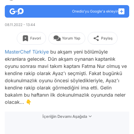
Onedio’yu Google'a ekleyin
08.11.2022 - 13:44
Favori
Yorum Yap
Paylaş
MasterChef Türkiye
bu akşam yeni bölümüyle
ekranlara gelecek. Dün akşam oynanan kaptanlık
oyunu sonrası mavi takım kaptanı Fatma Nur olmuş ve
kendine rakip olarak Ayaz'ı seçmişti. Fakat bugünkü
dokunulmazlık oyunu öncesi söyledikleriyle, Ayaz'ı
kendine rakip olarak görmediğini ima etti. Gelin
bakalım bu haftanın ilk dokunulmazlık oyununda neler
olacak... 👇
İçeriğin Devamı Aşağıda