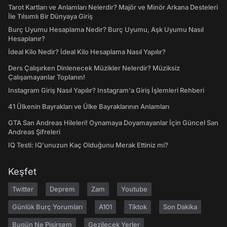
Tarot Kartları ve Anlamları Nelerdir? Majör ve Minör Arkana Desteleri
İle Tılsımlı Bir Dünyaya Giriş
Burç Uyumu Hesaplama Nedir? Burç Uyumu, Aşk Uyumu Nasıl
Hesaplanır?
İdeal Kilo Nedir? İdeal Kilo Hesaplama Nasıl Yapılır?
Ders Çalışırken Dinlenecek Müzikler Nelerdir? Müziksiz
Çalışamayanlar Toplanın!
Instagram Giriş Nasıl Yapılır? Instagram'a Giriş İşlemleri Rehberi
41 Ülkenin Bayrakları ve Ülke Bayraklarının Anlamları
GTA San Andreas Hileleri! Oynamaya Doyamayanlar İçin Güncel San
Andreas Şifreleri
IQ Testi: IQ'unuzun Kaç Olduğunu Merak Ettiniz mi?
Keşfet
Twitter
Deprem
Zam
Youtube
Günlük Burç Yorumları
A101
Tiktok
Son Dakika
Bugün Ne Pişirsem
Gezilecek Yerler