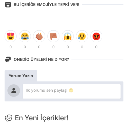
BU İÇERİĞE EMOJİYLE TEPKİ VER!
0
0
0
0
0
0
0
ONEDİO ÜYELERİ NE DİYOR?
Yorum Yazın
En Yeni İçerikler!