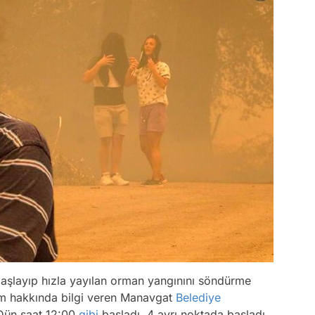
başlayıp hızla yayılan orman yangınını söndürme
rum hakkında bilgi veren Manavgat
Belediye
Dün saat 12:00
gibi
başladı. 4 ayrı noktada başladı