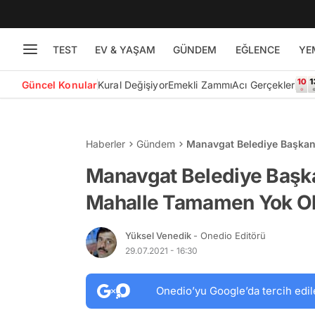
TEST
EV & YAŞAM
GÜNDEM
EĞLENCE
YE
Güncel Konular
Kural Değişiyor
Emekli Zammı
Acı Gerçekler
Haberler
Gündem
Manavgat Belediye Başkan
Manavgat Belediye Başkan
Mahalle Tamamen Yok O
Yüksel Venedik
- Onedio Editörü
29.07.2021 - 16:30
Onedio’yu Google’da tercih edil