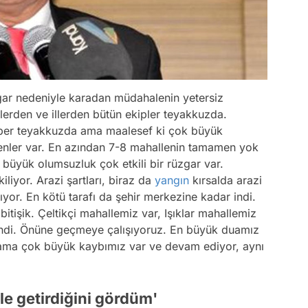
r nedeniyle karadan müdahalenin yetersiz
lerden ve illerden bütün ekipler teyakkuzda.
raber teyakkuzda ama maalesef ki çok büyük
edenler var. En azından 7-8 mahallenin tamamen yok
büyük olumsuzluk çok etkili bir rüzgar var.
iyor. Arazi şartları, biraz da
yangın
kırsalda arazi
ıyor. En kötü tarafı da şehir merkezine kadar indi.
 bitişik. Çeltikçi mahallemiz var, Işıklar mahallemiz
ndi. Önüne geçmeye çalışıyoruz. En büyük duamız
er ama çok büyük kaybımız var ve devam ediyor, aynı
le getirdiğini gördüm'