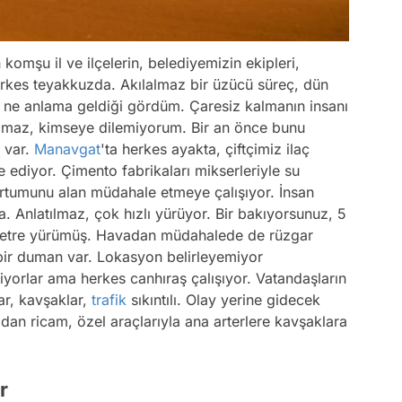
komşu il ve ilçelerin, belediyemizin ekipleri,
erkes teyakkuzda. Akılalmaz bir üzücü süreç, dün
 ne anlama geldiği gördüm. Çaresiz kalmanın insanı
ılmaz, kimseye dilemiyorum. Bir an önce bunu
z var.
Manavgat
'ta herkes ayakta, çiftçimiz ilaç
ediyor. Çimento fabrikaları mikserleriyle su
 hortumunu alan müdahale etmeye çalışıyor. İnsan
 Anlatılmaz, çok hızlı yürüyor. Bir bakıyorsunuz, 5
ometre yürümüş. Havadan müdahalede de rüzgar
ir duman var. Lokasyon belirleyemiyor
kiyorlar ama herkes canhıraş çalışıyor. Vatandaşların
ar, kavşaklar,
trafik
sıkıntılı. Olay yerine gidecek
zdan ricam, özel araçlarıyla ana arterlere kavşaklara
r