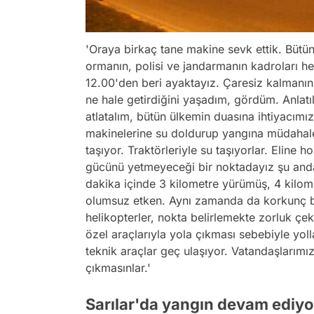
'Oraya birkaç tane makine sevk ettik. Bütün 
ormanın, polisi ve jandarmanın kadroları h
12.00'den beri ayaktayız. Çaresiz kalmanın
ne hale getirdiğini yaşadım, gördüm. Anlat
atlatalım, bütün ülkemin duasına ihtiyacımı
makinelerine su doldurup yangına müdahale 
taşıyor. Traktörleriyle su taşıyorlar. Eline
gücünü yetmeyeceği bir noktadayız şu anda.
dakika içinde 3 kilometre yürümüş, 4 kil
olumsuz etken. Aynı zamanda da korkunç b
helikopterler, nokta belirlemekte zorluk çe
özel araçlarıyla yola çıkması sebebiyle yoll
teknik araçlar geç ulaşıyor. Vatandaşlarımı
çıkmasınlar.'
Sarılar'da yangın devam ediyo