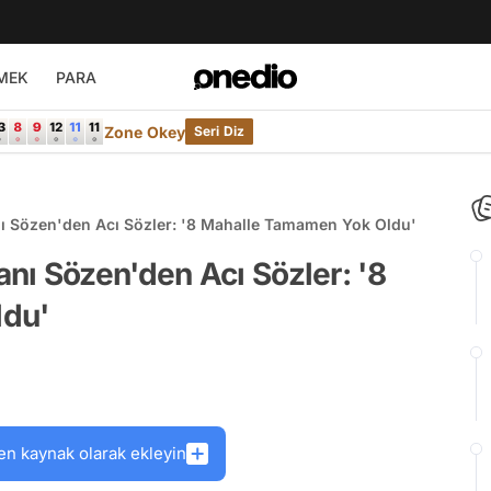
MEK
PARA
Zone Okey
Seri Diz
ı Sözen'den Acı Sözler: '8 Mahalle Tamamen Yok Oldu'
ı Sözen'den Acı Sözler: '8
ldu'
en kaynak olarak ekleyin