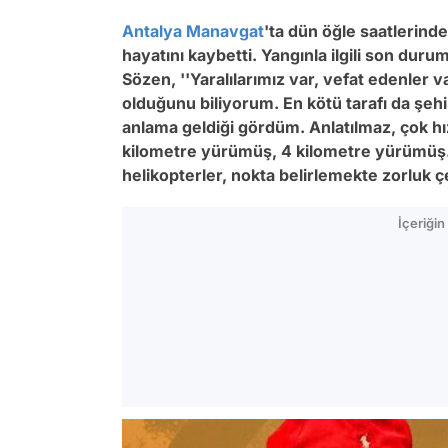
Antalya
Manavgat
'ta dün öğle saatlerind
hayatını kaybetti. Yangınla ilgili son du
Sözen, ''Yaralılarımız var, vefat edenler
olduğunu biliyorum. En kötü tarafı da şeh
anlama geldiği gördüm. Anlatılmaz, çok hız
kilometre yürümüş, 4 kilometre yürümüş.
helikopterler, nokta belirlemekte zorluk çe
İçeriği