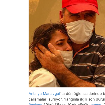
Antalya
Manavgat
'ta dün öğle saatlerinde 
çalışmaları sürüyor. Yangınla ilgili son du
Başkanı
Şükrü Sözen, 'Çok büyük
yangın
. 