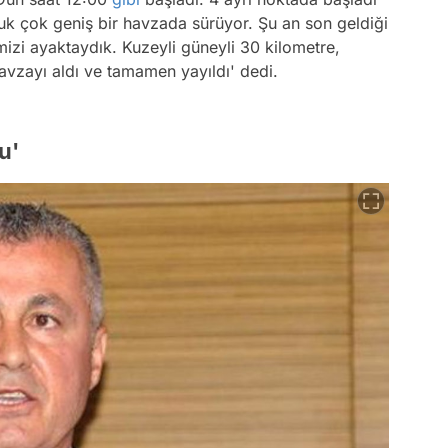
k çok geniş bir havzada sürüyor. Şu an son geldiği
mizi ayaktaydık. Kuzeyli güneyli 30 kilometre,
havzayı aldı ve tamamen yayıldı' dedi.
u'