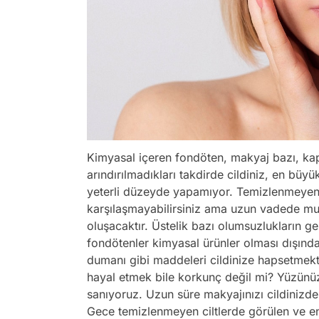
Kimyasal içeren fondöten, makyaj bazı, kap
arındırılmadıkları takdirde cildiniz, en büyü
yeterli düzeyde yapamıyor. Temizlenmeyen bi
karşılaşmayabilirsiniz ama uzun vadede mut
oluşacaktır. Üstelik bazı olumsuzlukların ger
fondötenler kimyasal ürünler olması dışınd
dumanı gibi maddeleri cildinize hapsetmekted
hayal etmek bile korkunç değil mi? Yüzünüz
sanıyoruz. Uzun süre makyajınızı cildinizde 
Gece temizlenmeyen ciltlerde görülen ve en b