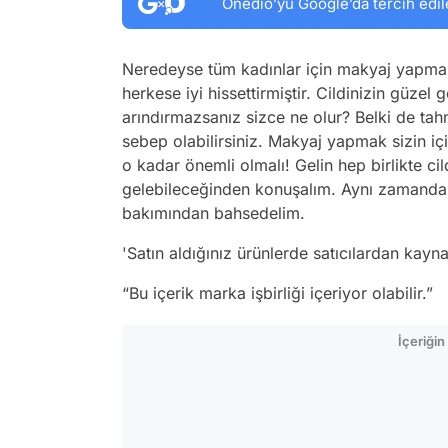
Onedio’yu Google’da tercih edil
Neredeyse tüm kadınlar için makyaj yapma
herkese iyi hissettirmiştir. Cildinizin güzel
arındırmazsanız sizce ne olur? Belki de ta
sebep olabilirsiniz. Makyaj yapmak sizin iç
o kadar önemli olmalı! Gelin hep birlikte ci
gelebileceğinden konuşalım. Aynı zamanda ci
bakımından bahsedelim.
'Satın aldığınız ürünlerde satıcılardan kay
“Bu içerik marka işbirliği içeriyor olabilir.”
İçeriği