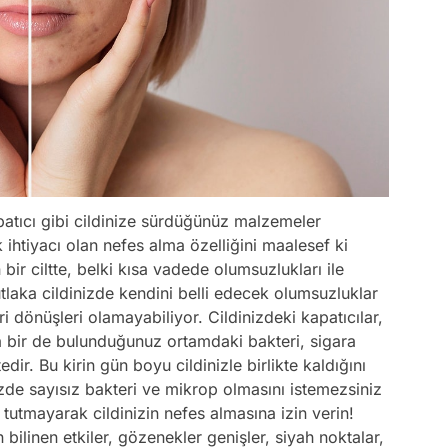
atıcı gibi cildinize sürdüğünüz malzemeler
k ihtiyacı olan nefes alma özelliğini maalesef ki
r ciltte, belki kısa vadede olumsuzlukları ile
laka cildinizde kendini belli edecek olumsuzluklar
i dönüşleri olamayabiliyor. Cildinizdeki kapatıcılar,
a bir de bulunduğunuz ortamdaki bakteri, sigara
ir. Bu kirin gün boyu cildinizle birlikte kaldığını
de sayısız bakteri ve mikrop olmasını istemezsiniz
tutmayarak cildinizin nefes almasına izin verin!
ilinen etkiler, gözenekler genişler, siyah noktalar,