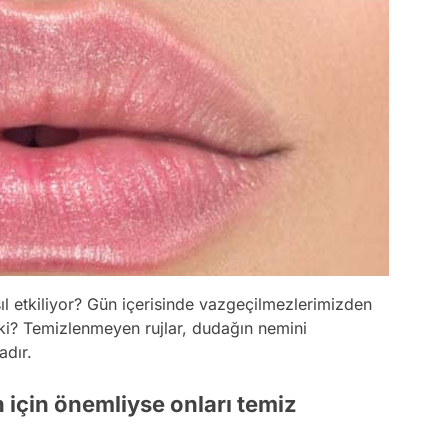
sıl etkiliyor? Gün içerisinde vazgeçilmezlerimizden
 ki? Temizlenmeyen rujlar, dudağın nemini
dır.
in için önemliyse onları temiz