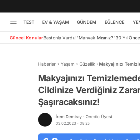
TEST
EV & YAŞAM
GÜNDEM
EĞLENCE
YE
Güncel Konular
Bastonla Vurdu!
"Manyak Mısınız?"
30 Yıl Önc
Haberler
Yaşam
Güzellik
Makyajınızı Temiz
Görünce Epey Şaşı
Makyajınızı Temizleme
Cildinize Verdiğiniz Zar
Şaşıracaksınız!
İrem Demiray
- Onedio Üyesi
03.02.2023 - 08:25