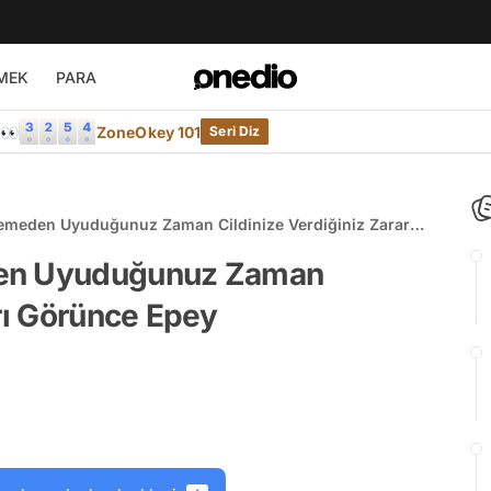
MEK
PARA
e👀
ZoneOkey 101
Seri Diz
lemeden Uyuduğunuz Zaman Cildinize Verdiğiniz Zararı
racaksınız!
den Uyuduğunuz Zaman
arı Görünce Epey