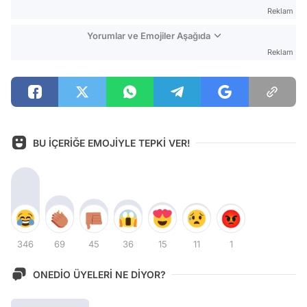
Reklam
Yorumlar ve Emojiler Aşağıda
Reklam
BU İÇERİĞE EMOJİYLE TEPKİ VER!
346
69
45
36
15
11
1
ONEDİO ÜYELERİ NE DİYOR?