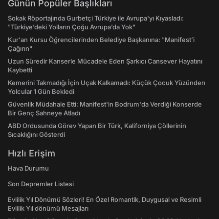
Günün Popüler Başlıkları
Sokak Röportajında Gurbetçi Türkiye ile Avrupa'yı Kıyasladı:
"Türkiye’deki Yolların Çoğu Avrupa’da Yok"
Kur'an Kursu Öğrencilerinden Belediye Başkanına: "Manifest’i
Çağırın"
Uzun Süredir Kanserle Mücadele Eden Şarkıcı Cansever Hayatını
Kaybetti
Kemerini Takmadığı İçin Uçak Kalkamadı: Küçük Çocuk Yüzünden
Yolcular 1 Gün Bekledi
Güvenlik Müdahale Etti: Manifest'in Bodrum'da Verdiği Konserde
Bir Genç Sahneye Atladı
ABD Ordusunda Görev Yapan Bir Türk, Kaliforniya Çöllerinin
Sıcaklığını Gösterdi
Hızlı Erişim
Hava Durumu
Son Depremler Listesi
Evlilik Yıl Dönümü Sözleri! En Özel Romantik, Duygusal ve Resimli
Evlilik Yıl dönümü Mesajları