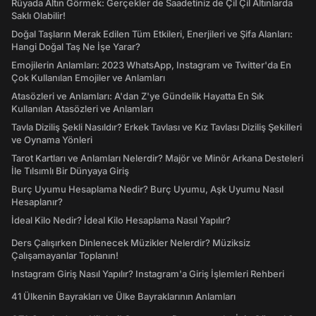
Rüyada Altın Görmek: Gerçekler de Saadetiniz de Çil Çil Altınlarda
Saklı Olabilir!
Doğal Taşların Merak Edilen Tüm Etkileri, Enerjileri ve Şifa Alanları:
Hangi Doğal Taş Ne İşe Yarar?
Emojilerin Anlamları: 2023 WhatsApp, Instagram ve Twitter'da En
Çok Kullanılan Emojiler ve Anlamları
Atasözleri ve Anlamları: A'dan Z'ye Gündelik Hayatta En Sık
Kullanılan Atasözleri ve Anlamları
Tavla Diziliş Şekli Nasıldır? Erkek Tavlası ve Kız Tavlası Diziliş Şekilleri
ve Oynama Yönleri
Tarot Kartları ve Anlamları Nelerdir? Majör ve Minör Arkana Desteleri
İle Tılsımlı Bir Dünyaya Giriş
Burç Uyumu Hesaplama Nedir? Burç Uyumu, Aşk Uyumu Nasıl
Hesaplanır?
İdeal Kilo Nedir? İdeal Kilo Hesaplama Nasıl Yapılır?
Ders Çalışırken Dinlenecek Müzikler Nelerdir? Müziksiz
Çalışamayanlar Toplanın!
Instagram Giriş Nasıl Yapılır? Instagram'a Giriş İşlemleri Rehberi
41 Ülkenin Bayrakları ve Ülke Bayraklarının Anlamları