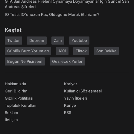
GTA San Andreas Hileleri! Oynamaya Doyamayanlar İçin Güncel San
Andreas Şifreleri
IQ Testi: IQ'unuzun Kaç Olduğunu Merak Ettiniz mi?
Keşfet
Twitter
Deprem
Zam
Youtube
Günlük Burç Yorumları
A101
Tiktok
Son Dakika
Bugün Ne Pişirsem
Gezilecek Yerler
Hakkımızda
Kariyer
Geri Bildirim
Kullanıcı Sözleşmesi
Gizlilik Politikası
Yayın İlkeleri
Topluluk Kuralları
Künye
Reklam
RSS
İletişim