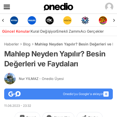
Güncel Konular
Kural Değişiyor
Emekli Zammı
Acı Gerçekler
Haberler
Blog
Mahlep Neyden Yapılır? Besin Değerleri ve Fa
Mahlep Neyden Yapılır? Besin
Değerleri ve Faydaları
Nur YILMAZ
- Onedio Üyesi
Onedio’yu Google'a ekleyin
11.06.2023 - 23:32