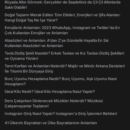
Rüyada Altın Görmek: Gerçekler de Saadetiniz de Çil Çil Altınlarda
Saklı Olabilir!
Doğal Taşların Merak Edilen Tüm Etkileri, Enerjileri ve Şifa Alanları:
Hangi Doğal Taş Ne İşe Yarar?
Emojilerin Anlamları: 2023 WhatsApp, Instagram ve Twitter'da En
Çok Kullanılan Emojiler ve Anlamları
Atasözleri ve Anlamları: A'dan Z'ye Gündelik Hayatta En Sık
Kullanılan Atasözleri ve Anlamları
Tavla Diziliş Şekli Nasıldır? Erkek Tavlası ve Kız Tavlası Diziliş Şekilleri
ve Oynama Yönleri
Tarot Kartları ve Anlamları Nelerdir? Majör ve Minör Arkana Desteleri
İle Tılsımlı Bir Dünyaya Giriş
Burç Uyumu Hesaplama Nedir? Burç Uyumu, Aşk Uyumu Nasıl
Hesaplanır?
İdeal Kilo Nedir? İdeal Kilo Hesaplama Nasıl Yapılır?
Ders Çalışırken Dinlenecek Müzikler Nelerdir? Müziksiz
Çalışamayanlar Toplanın!
Instagram Giriş Nasıl Yapılır? Instagram'a Giriş İşlemleri Rehberi
41 Ülkenin Bayrakları ve Ülke Bayraklarının Anlamları