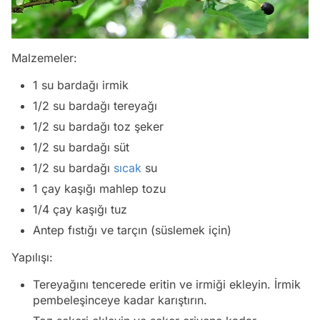
Malzemeler:
1 su bardağı irmik
1/2 su bardağı tereyağı
1/2 su bardağı toz şeker
1/2 su bardağı süt
1/2 su bardağı
sıcak
su
1 çay kaşığı mahlep tozu
1/4 çay kaşığı tuz
Antep fıstığı ve tarçın (süslemek için)
Yapılışı:
Tereyağını tencerede eritin ve irmiği ekleyin. İrmik
pembeleşinceye kadar karıştırın.