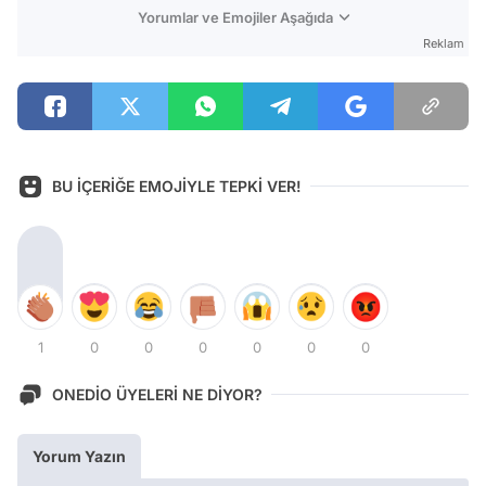
Yorumlar ve Emojiler Aşağıda
Reklam
BU İÇERİĞE EMOJİYLE TEPKİ VER!
1
0
0
0
0
0
0
ONEDİO ÜYELERİ NE DİYOR?
Yorum Yazın