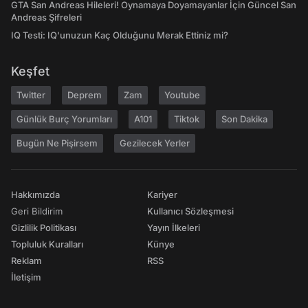
GTA San Andreas Hileleri! Oynamaya Doyamayanlar İçin Güncel San
Andreas Şifreleri
IQ Testi: IQ'unuzun Kaç Olduğunu Merak Ettiniz mi?
Keşfet
Twitter
Deprem
Zam
Youtube
Günlük Burç Yorumları
A101
Tiktok
Son Dakika
Bugün Ne Pişirsem
Gezilecek Yerler
Hakkımızda
Kariyer
Geri Bildirim
Kullanıcı Sözleşmesi
Gizlilik Politikası
Yayın İlkeleri
Topluluk Kuralları
Künye
Reklam
RSS
İletişim