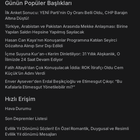
Günün Popüler Başlıkları
İlk Anket Sonucu: YENİ Parti'nin Oy Oranı Belli Oldu, CHP Barajın
Altına Düştü!
Türkiye, Arabistan ve Pakistan Arasında Mekke Anlaşması: Birine
Yapılan Saldırı Hepsine Yapılmış Sayılacak
Hasan Can Kaya’nın Konuşanlar Programına Katılan Seyirci
Gözaltına Alınıp Sınır Dışı Edildi
İçme Suyuna Kur'an-ı Kerim Dinletiliyor: 31 Yıllık Alışkanlık, O
İlimizde 24 Saat Devam Ediyor
Fatih Altaylı’dan Çok Konuşulacak İddia: ROK İtirafçı Oldu Cem
Küçük’ün Adını Verdi
Enver Aysever'den Erdal Beşikçioğlu ve Etimesgut Çıkışı: “Bu
Kafalarla Etimesgut Yönetilebilir mi?”
Hızlı Erişim
Hava Durumu
Son Depremler Listesi
Evlilik Yıl Dönümü Sözleri! En Özel Romantik, Duygusal ve Resimli
Evlilik Yıl dönümü Mesajları