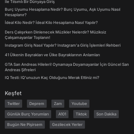
İle Tılsımlı Bir Dünyaya Giriş
Burç Uyumu Hesaplama Nedir? Burç Uyumu, Aşk Uyumu Nasıl
Hesaplanır?
İdeal Kilo Nedir? İdeal Kilo Hesaplama Nasıl Yapılır?
Ders Çalışırken Dinlenecek Müzikler Nelerdir? Müziksiz
Çalışamayanlar Toplanın!
Instagram Giriş Nasıl Yapılır? Instagram'a Giriş İşlemleri Rehberi
41 Ülkenin Bayrakları ve Ülke Bayraklarının Anlamları
GTA San Andreas Hileleri! Oynamaya Doyamayanlar İçin Güncel San
Andreas Şifreleri
IQ Testi: IQ'unuzun Kaç Olduğunu Merak Ettiniz mi?
Keşfet
Twitter
Deprem
Zam
Youtube
Günlük Burç Yorumları
A101
Tiktok
Son Dakika
Bugün Ne Pişirsem
Gezilecek Yerler