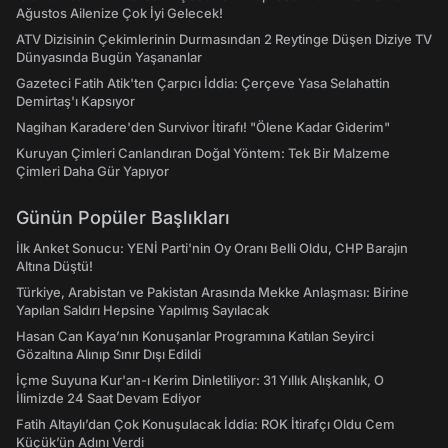
Ağustos Ailenize Çok İyi Gelecek!
ATV Dizisinin Çekimlerinin Durmasından 2 Reytinge Düşen Diziye TV
Dünyasında Bugün Yaşananlar
Gazeteci Fatih Atik'ten Çarpıcı İddia: Çerçeve Yasa Selahattin
Demirtaş'ı Kapsıyor
Nagihan Karadere'den Survivor İtirafı! "Ölene Kadar Giderim"
Kuruyan Çimleri Canlandıran Doğal Yöntem: Tek Bir Malzeme
Çimleri Daha Gür Yapıyor
Günün Popüler Başlıkları
İlk Anket Sonucu: YENİ Parti'nin Oy Oranı Belli Oldu, CHP Barajın
Altına Düştü!
Türkiye, Arabistan ve Pakistan Arasında Mekke Anlaşması: Birine
Yapılan Saldırı Hepsine Yapılmış Sayılacak
Hasan Can Kaya’nın Konuşanlar Programına Katılan Seyirci
Gözaltına Alınıp Sınır Dışı Edildi
İçme Suyuna Kur'an-ı Kerim Dinletiliyor: 31 Yıllık Alışkanlık, O
İlimizde 24 Saat Devam Ediyor
Fatih Altaylı’dan Çok Konuşulacak İddia: ROK İtirafçı Oldu Cem
Küçük’ün Adını Verdi