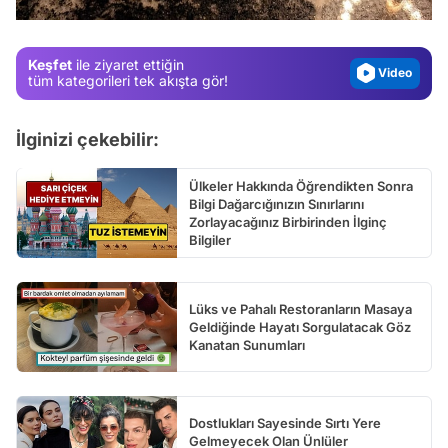
Magazin
Video
Keşfet
ile ziyaret ettiğin
tüm kategorileri tek akışta gör!
Test
İlginizi çekebilir:
Ülkeler Hakkında Öğrendikten Sonra
Bilgi Dağarcığınızın Sınırlarını
Zorlayacağınız Birbirinden İlginç
Bilgiler
Lüks ve Pahalı Restoranların Masaya
Geldiğinde Hayatı Sorgulatacak Göz
Kanatan Sunumları
Dostlukları Sayesinde Sırtı Yere
Gelmeyecek Olan Ünlüler