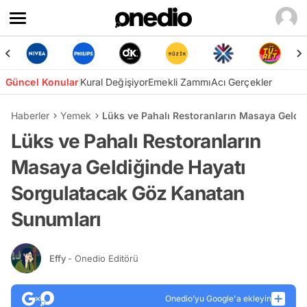
Güncel Konular
Kural Değişiyor
Emekli Zammı
Acı Gerçekler
Haberler
Yemek
Lüks ve Pahalı Restoranların Masaya Geldi
Lüks ve Pahalı Restoranların
Masaya Geldiğinde Hayatı
Sorgulatacak Göz Kanatan
Sunumları
Effy
- Onedio Editörü
Onedio’yu Google'a ekleyin