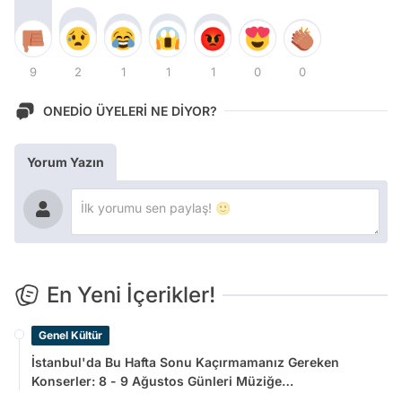
9
2
1
1
1
0
0
ONEDİO ÜYELERİ NE DİYOR?
Yorum Yazın
En Yeni İçerikler!
Genel Kültür
İstanbul'da Bu Hafta Sonu Kaçırmamanız Gereken
Konserler: 8 - 9 Ağustos Günleri Müziğe
Doyamayacaksınız!