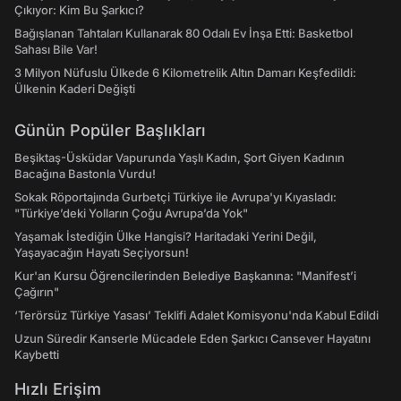
Çıkıyor: Kim Bu Şarkıcı?
Bağışlanan Tahtaları Kullanarak 80 Odalı Ev İnşa Etti: Basketbol
Sahası Bile Var!
3 Milyon Nüfuslu Ülkede 6 Kilometrelik Altın Damarı Keşfedildi:
Ülkenin Kaderi Değişti
Günün Popüler Başlıkları
Beşiktaş-Üsküdar Vapurunda Yaşlı Kadın, Şort Giyen Kadının
Bacağına Bastonla Vurdu!
Sokak Röportajında Gurbetçi Türkiye ile Avrupa'yı Kıyasladı:
"Türkiye’deki Yolların Çoğu Avrupa’da Yok"
Yaşamak İstediğin Ülke Hangisi? Haritadaki Yerini Değil,
Yaşayacağın Hayatı Seçiyorsun!
Kur'an Kursu Öğrencilerinden Belediye Başkanına: "Manifest’i
Çağırın"
‘Terörsüz Türkiye Yasası’ Teklifi Adalet Komisyonu'nda Kabul Edildi
Uzun Süredir Kanserle Mücadele Eden Şarkıcı Cansever Hayatını
Kaybetti
Hızlı Erişim