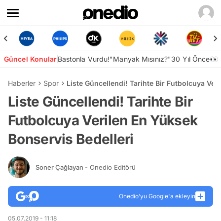
Güncel Konular
Bastonla Vurdu!
"Manyak Mısınız?"
30 Yıl Önce👀
Haberler
Spor
Liste Güncellendi! Tarihte Bir Futbolcuya Ver
Liste Güncellendi! Tarihte Bir
Futbolcuya Verilen En Yüksek
Bonservis Bedelleri
Soner Çağlayan
- Onedio Editörü
Onedio’yu Google'a ekleyin
05.07.2019 - 11:18