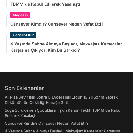
TBMM'de Kabul Edilerek Yasalaştı
Magazin
Cansever Kimdir? Cansever Neden Vefat Etti?
Genel Kültür
4 Yaşında Sahne Almaya Başladı, Makyajsız Kameralar
Karşısına Çıkıyor: Kim Bu Şarkıcı?
Son Eklenenler
Ali Rıza Bey Yıllar Sonra O Evde! Halil Ergün 16 Yıl Sonra Yaprak
Dökümü'nün Çekildiği Konağa Gitti
Suça Sürüklenen Çocuklara İlişkin Kanun Teklifi TBMM'de Kabul
Edilerek Yasalaştı
Cansever Kimdir? Cansever Neden Vefat Etti?
4 Yaşında Sahne Almaya Başladı, Makyajsız Kameralar Karşısına