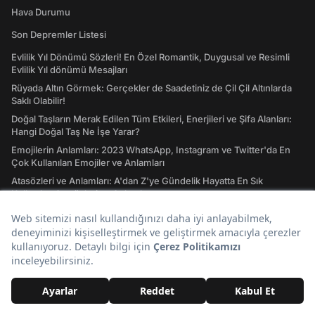
Hava Durumu
Son Depremler Listesi
Evlilik Yıl Dönümü Sözleri! En Özel Romantik, Duygusal ve Resimli
Evlilik Yıl dönümü Mesajları
Rüyada Altın Görmek: Gerçekler de Saadetiniz de Çil Çil Altınlarda
Saklı Olabilir!
Doğal Taşların Merak Edilen Tüm Etkileri, Enerjileri ve Şifa Alanları:
Hangi Doğal Taş Ne İşe Yarar?
Emojilerin Anlamları: 2023 WhatsApp, Instagram ve Twitter'da En
Çok Kullanılan Emojiler ve Anlamları
Atasözleri ve Anlamları: A'dan Z'ye Gündelik Hayatta En Sık
Kullanılan Atasözleri ve Anlamları
Tavla Diziliş Şekli Nasıldır? Erkek Tavlası ve Kız Tavlası Diziliş Şekilleri
ve Oynama Yönleri
Tarot Kartları ve Anlamları Nelerdir? Majör ve Minör Arkana Desteleri
İle Tılsımlı Bir Dünyaya Giriş
Burç Uyumu Hesaplama Nedir? Burç Uyumu, Aşk Uyumu Nasıl
Hesaplanır?
İdeal Kilo Nedir? İdeal Kilo Hesaplama Nasıl Yapılır?