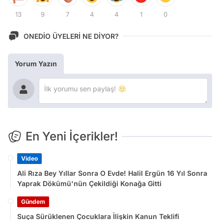
13
9
7
4
4
1
0
ONEDİO ÜYELERİ NE DİYOR?
Yorum Yazın
En Yeni İçerikler!
Video
Ali Rıza Bey Yıllar Sonra O Evde! Halil Ergün 16 Yıl Sonra
Yaprak Dökümü'nün Çekildiği Konağa Gitti
Gündem
Suça Sürüklenen Çocuklara İlişkin Kanun Teklifi