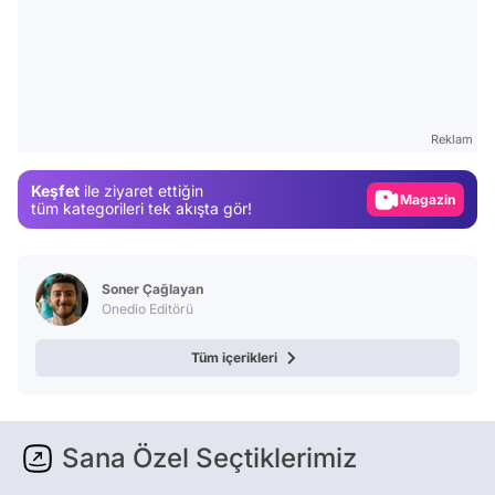
Video
Test
Gündem
Reklam
Magazin
Keşfet
ile ziyaret ettiğin
Video
tüm kategorileri tek akışta gör!
Test
Soner Çağlayan
Onedio Editörü
Tüm içerikleri
Sana Özel Seçtiklerimiz