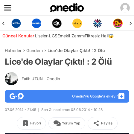
Güncel Konular
Liseler-LGS
Emekli Zammı
Filtresiz Hali😱
Haberler
Gündem
Lice'de Olaylar Çıktı! : 2 Ölü
Lice'de Olaylar Çıktı! : 2 Ölü
Fatih UZUN
- Onedio
Onedio’yu Google'a ekleyin
07.06.2014 - 21:45
Son Güncelleme: 08.06.2014 - 10:28
Favori
Yorum Yap
Paylaş