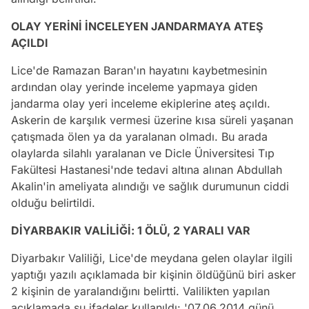
OLAY YERİNİ İNCELEYEN JANDARMAYA ATEŞ
AÇILDI
Lice'de Ramazan Baran'ın hayatını kaybetmesinin
ardından olay yerinde inceleme yapmaya giden
jandarma olay yeri inceleme ekiplerine ateş açıldı.
Askerin de karşılık vermesi üzerine kısa süreli yaşanan
çatışmada ölen ya da yaralanan olmadı. Bu arada
olaylarda silahlı yaralanan ve Dicle Üniversitesi Tıp
Fakültesi Hastanesi'nde tedavi altına alınan Abdullah
Akalin'in ameliyata alındığı ve sağlık durumunun ciddi
olduğu belirtildi.
DİYARBAKIR VALİLİĞİ: 1 ÖLÜ, 2 YARALI VAR
Diyarbakır Valiliği, Lice'de meydana gelen olaylar ilgili
yaptığı yazılı açıklamada bir kişinin öldüğünü biri asker
2 kişinin de yaralandığını belirtti. Valilikten yapılan
açıklamada şu ifadeler kullanıldı: '07.06.2014 günü