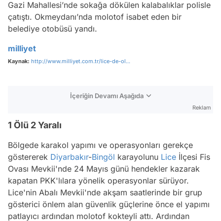
Gazi Mahallesi’nde sokağa dökülen kalabalıklar polisle
çatıştı. Okmeydanı’nda molotof isabet eden bir
belediye otobüsü yandı.
milliyet
Kaynak:
http://www.milliyet.com.tr/lice-de-ol...
İçeriğin Devamı Aşağıda
Reklam
1 Ölü 2 Yaralı
Bölgede karakol yapımı ve operasyonları gerekçe
göstererek
Diyarbakır
-
Bingöl
karayolunu
Lice
İlçesi Fis
Ovası Mevkii'nde 24 Mayıs günü hendekler kazarak
kapatan PKK'lılara yönelik operasyonlar sürüyor.
Lice'nin Abalı Mevkii'nde akşam saatlerinde bir grup
gösterici önlem alan güvenlik güçlerine önce el yapımı
patlayıcı ardından molotof kokteyli attı. Ardından