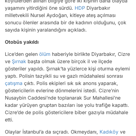
köylülerden alınan bilgiye göre iki kişinin daha olayda
yaşamını yitirdiğini öne sürdü.
HDP
Diyarbakır
milletvekili Nursel Aydoğan, kitleye ateş açılması
sonucu ölenler arasında bir de kadının olduğunu, çok
sayıda kişinin yaralandığını açıkladı.
Otobüs yakıldı
Lice’den gelen
ölüm
haberiyle birlikte Diyarbakır, Cizre
ve
Şırnak
başta olmak üzere birçok il ve ilçede
gösteriler yapıldı. Şırnak’ta yüzlerce kişi oturma eylemi
yaptı. Polisin tazyikli su ve gazlı müdahalesi sonrası
çatışma
çıktı. Polis ekipleri sık sık anons yaparak,
göstericilerin evlerine dönmelerini istedi. Cizre’nin
Nusaybin Caddesi’nde toplanarak Sur Mahallesi’ne
kadar yürüyen gruptan bazıları ise yolu trafiğe kapattı.
Cizre’de de polis göstericilere biber gazıyla müdahale
etti.
Olaylar İstanbul’a da sıçradı. Okmeydanı,
Kadıköy
ve