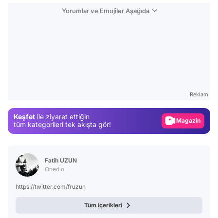
Yorumlar ve Emojiler Aşağıda
Video
Test
Gündem
Reklam
Magazin
Keşfet
ile ziyaret ettiğin
tüm kategorileri tek akışta gör!
Video
Test
Fatih UZUN
Onedio
https://twitter.com/fruzun
Tüm içerikleri