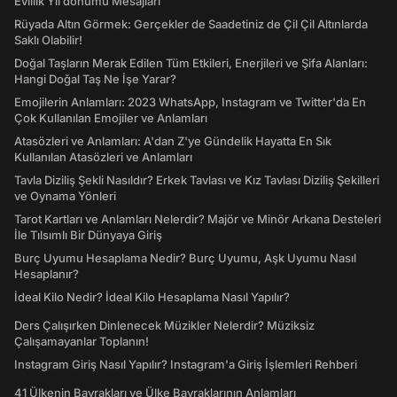
Evlilik Yıl dönümü Mesajları
Rüyada Altın Görmek: Gerçekler de Saadetiniz de Çil Çil Altınlarda
Saklı Olabilir!
Doğal Taşların Merak Edilen Tüm Etkileri, Enerjileri ve Şifa Alanları:
Hangi Doğal Taş Ne İşe Yarar?
Emojilerin Anlamları: 2023 WhatsApp, Instagram ve Twitter'da En
Çok Kullanılan Emojiler ve Anlamları
Atasözleri ve Anlamları: A'dan Z'ye Gündelik Hayatta En Sık
Kullanılan Atasözleri ve Anlamları
Tavla Diziliş Şekli Nasıldır? Erkek Tavlası ve Kız Tavlası Diziliş Şekilleri
ve Oynama Yönleri
Tarot Kartları ve Anlamları Nelerdir? Majör ve Minör Arkana Desteleri
İle Tılsımlı Bir Dünyaya Giriş
Burç Uyumu Hesaplama Nedir? Burç Uyumu, Aşk Uyumu Nasıl
Hesaplanır?
İdeal Kilo Nedir? İdeal Kilo Hesaplama Nasıl Yapılır?
Ders Çalışırken Dinlenecek Müzikler Nelerdir? Müziksiz
Çalışamayanlar Toplanın!
Instagram Giriş Nasıl Yapılır? Instagram'a Giriş İşlemleri Rehberi
41 Ülkenin Bayrakları ve Ülke Bayraklarının Anlamları