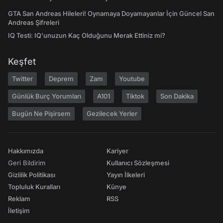
GTA San Andreas Hileleri! Oynamaya Doyamayanlar İçin Güncel San
Andreas Şifreleri
IQ Testi: IQ'unuzun Kaç Olduğunu Merak Ettiniz mi?
Keşfet
Twitter
Deprem
Zam
Youtube
Günlük Burç Yorumları
A101
Tiktok
Son Dakika
Bugün Ne Pişirsem
Gezilecek Yerler
Hakkımızda
Kariyer
Geri Bildirim
Kullanıcı Sözleşmesi
Gizlilik Politikası
Yayın İlkeleri
Topluluk Kuralları
Künye
Reklam
RSS
İletişim