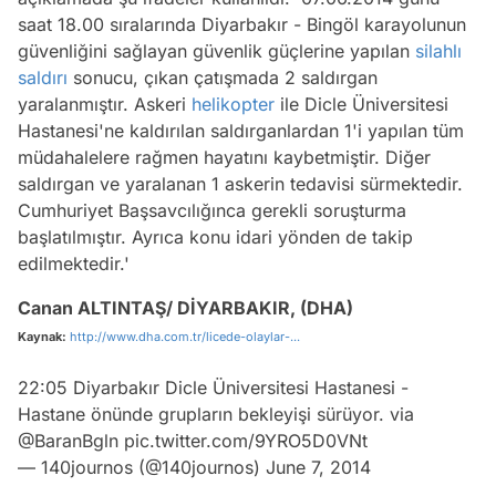
saat 18.00 sıralarında Diyarbakır - Bingöl karayolunun
güvenliğini sağlayan güvenlik güçlerine yapılan
silahlı
saldırı
sonucu, çıkan çatışmada 2 saldırgan
yaralanmıştır. Askeri
helikopter
ile Dicle Üniversitesi
Hastanesi'ne kaldırılan saldırganlardan 1'i yapılan tüm
müdahalelere rağmen hayatını kaybetmiştir. Diğer
saldırgan ve yaralanan 1 askerin tedavisi sürmektedir.
Cumhuriyet Başsavcılığınca gerekli soruşturma
başlatılmıştır. Ayrıca konu idari yönden de takip
edilmektedir.'
Canan ALTINTAŞ/ DİYARBAKIR, (DHA)
Kaynak:
http://www.dha.com.tr/licede-olaylar-...
22:05 Diyarbakır Dicle Üniversitesi Hastanesi -
Hastane önünde grupların bekleyişi sürüyor. via
@BaranBgln
pic.twitter.com/9YRO5D0VNt
— 140journos (@140journos)
June 7, 2014