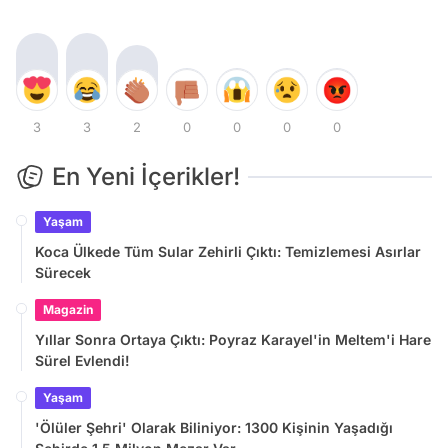
3
3
2
0
0
0
0
En Yeni İçerikler!
Yaşam
Koca Ülkede Tüm Sular Zehirli Çıktı: Temizlemesi Asırlar
Sürecek
Magazin
Yıllar Sonra Ortaya Çıktı: Poyraz Karayel'in Meltem'i Hare
Sürel Evlendi!
Yaşam
'Ölüler Şehri' Olarak Biliniyor: 1300 Kişinin Yaşadığı