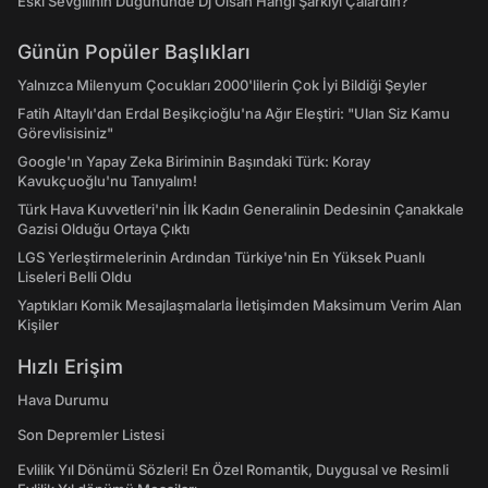
Eski Sevgilinin Düğününde Dj Olsan Hangi Şarkıyı Çalardın?
Günün Popüler Başlıkları
Yalnızca Milenyum Çocukları 2000'lilerin Çok İyi Bildiği Şeyler
Fatih Altaylı'dan Erdal Beşikçioğlu'na Ağır Eleştiri: "Ulan Siz Kamu
Görevlisisiniz"
Google'ın Yapay Zeka Biriminin Başındaki Türk: Koray
Kavukçuoğlu'nu Tanıyalım!
Türk Hava Kuvvetleri'nin İlk Kadın Generalinin Dedesinin Çanakkale
Gazisi Olduğu Ortaya Çıktı
LGS Yerleştirmelerinin Ardından Türkiye'nin En Yüksek Puanlı
Liseleri Belli Oldu
Yaptıkları Komik Mesajlaşmalarla İletişimden Maksimum Verim Alan
Kişiler
Hızlı Erişim
Hava Durumu
Son Depremler Listesi
Evlilik Yıl Dönümü Sözleri! En Özel Romantik, Duygusal ve Resimli