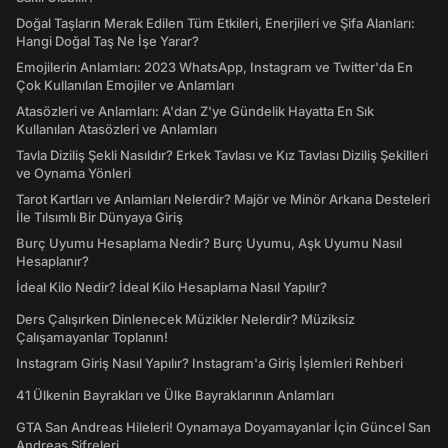
Doğal Taşların Merak Edilen Tüm Etkileri, Enerjileri ve Şifa Alanları:
Hangi Doğal Taş Ne İşe Yarar?
Emojilerin Anlamları: 2023 WhatsApp, Instagram ve Twitter'da En
Çok Kullanılan Emojiler ve Anlamları
Atasözleri ve Anlamları: A'dan Z'ye Gündelik Hayatta En Sık
Kullanılan Atasözleri ve Anlamları
Tavla Diziliş Şekli Nasıldır? Erkek Tavlası ve Kız Tavlası Diziliş Şekilleri
ve Oynama Yönleri
Tarot Kartları ve Anlamları Nelerdir? Majör ve Minör Arkana Desteleri
İle Tılsımlı Bir Dünyaya Giriş
Burç Uyumu Hesaplama Nedir? Burç Uyumu, Aşk Uyumu Nasıl
Hesaplanır?
İdeal Kilo Nedir? İdeal Kilo Hesaplama Nasıl Yapılır?
Ders Çalışırken Dinlenecek Müzikler Nelerdir? Müziksiz
Çalışamayanlar Toplanın!
Instagram Giriş Nasıl Yapılır? Instagram'a Giriş İşlemleri Rehberi
41 Ülkenin Bayrakları ve Ülke Bayraklarının Anlamları
GTA San Andreas Hileleri! Oynamaya Doyamayanlar İçin Güncel San
Andreas Şifreleri