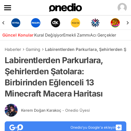
Güncel Konular
Kural Değişiyor
Emekli Zammı
Acı Gerçekler
Haberler
Gaming
Labirentlerden Parkurlara, Şehirlerden Şat
Labirentlerden Parkurlara,
Şehirlerden Şatolara:
Birbirinden Eğlenceli 13
Minecraft Macera Haritası
Kerem Doğan Karakoç
- Onedio Üyesi
Onedio’yu Google'a ekleyin