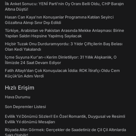
İlk Anket Sonucu: YENİ Parti'nin Oy Oranı Belli Oldu, CHP Barajın
Altına Düştü!
Hasan Can Kaya’nın Konuşanlar Programına Katılan Seyirci
Gözaltına Alınıp Sınır Dışı Edildi
Türkiye, Arabistan ve Pakistan Arasında Mekke Anlaşması: Birine
Yapılan Saldırı Hepsine Yapılmış Sayılacak
Hiçbir Tuzak Onu Durduramıyordu: 3 Yıldır Çiftçilerin Baş Belası
Olan Kedi Yakalandı
İçme Suyuna Kur'an-ı Kerim Dinletiliyor: 31 Yıllık Alışkanlık, O
İlimizde 24 Saat Devam Ediyor
Fatih Altaylı’dan Çok Konuşulacak İddia: ROK İtirafçı Oldu Cem
Küçük’ün Adını Verdi
Hızlı Erişim
Hava Durumu
Son Depremler Listesi
Evlilik Yıl Dönümü Sözleri! En Özel Romantik, Duygusal ve Resimli
Evlilik Yıl dönümü Mesajları
Rüyada Altın Görmek: Gerçekler de Saadetiniz de Çil Çil Altınlarda
Saklı Olabilir!