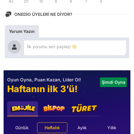
42
20
10
8
8
7
4
ONEDİO ÜYELERİ NE DİYOR?
Yorum Yazın
Oyun Oyna, Puan Kazan, Lider Ol!
Şimdi Oyna
Haftanın ilk 3’ü!
Günlük
Haftalık
Aylık
Yıllık