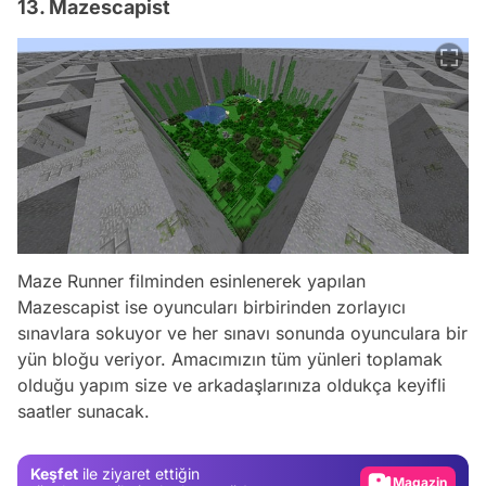
13. Mazescapist
Maze Runner filminden esinlenerek yapılan
Mazescapist ise oyuncuları birbirinden zorlayıcı
sınavlara sokuyor ve her sınavı sonunda oyunculara bir
Video
yün bloğu veriyor. Amacımızın tüm yünleri toplamak
Test
olduğu yapım size ve arkadaşlarınıza oldukça keyifli
saatler sunacak.
Gündem
Magazin
Keşfet
ile ziyaret ettiğin
Video