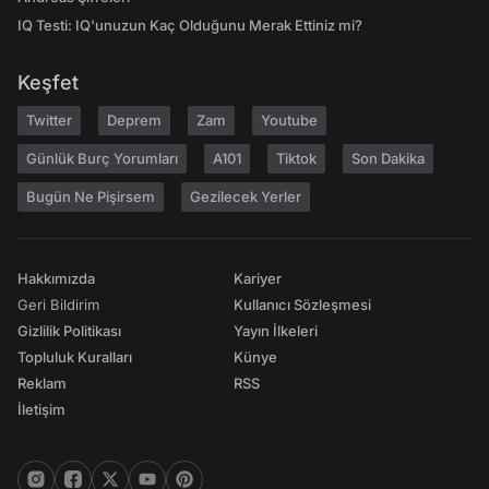
IQ Testi: IQ'unuzun Kaç Olduğunu Merak Ettiniz mi?
Keşfet
Twitter
Deprem
Zam
Youtube
Günlük Burç Yorumları
A101
Tiktok
Son Dakika
Bugün Ne Pişirsem
Gezilecek Yerler
Hakkımızda
Kariyer
Geri Bildirim
Kullanıcı Sözleşmesi
Gizlilik Politikası
Yayın İlkeleri
Topluluk Kuralları
Künye
Reklam
RSS
İletişim