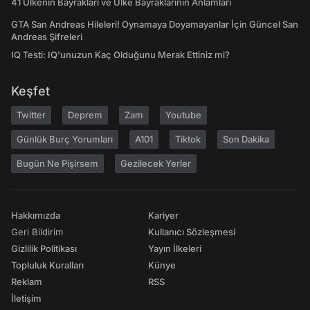
41 Ülkenin Bayrakları ve Ülke Bayraklarının Anlamları
GTA San Andreas Hileleri! Oynamaya Doyamayanlar İçin Güncel San
Andreas Şifreleri
IQ Testi: IQ'unuzun Kaç Olduğunu Merak Ettiniz mi?
Keşfet
Twitter
Deprem
Zam
Youtube
Günlük Burç Yorumları
A101
Tiktok
Son Dakika
Bugün Ne Pişirsem
Gezilecek Yerler
Hakkımızda
Kariyer
Geri Bildirim
Kullanıcı Sözleşmesi
Gizlilik Politikası
Yayın İlkeleri
Topluluk Kuralları
Künye
Reklam
RSS
İletişim