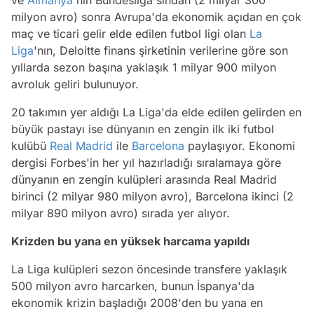
milyon avro) sonra Avrupa'da ekonomik açıdan en çok
maç ve ticari gelir elde edilen futbol ligi olan
La
Liga
'nın, Deloitte finans şirketinin verilerine göre son
yıllarda sezon başına yaklaşık 1 milyar 900 milyon
avroluk geliri bulunuyor.
20 takımın yer aldığı La Liga'da elde edilen gelirden en
büyük pastayı ise dünyanın en zengin ilk iki futbol
kulübü
Real Madrid
ile
Barcelona
paylaşıyor. Ekonomi
dergisi Forbes'in her yıl hazırladığı sıralamaya göre
dünyanın en zengin kulüpleri arasında Real Madrid
birinci (2 milyar 980 milyon avro), Barcelona ikinci (2
milyar 890 milyon avro) sırada yer alıyor.
Krizden bu yana en yüksek harcama yapıldı
La Liga kulüpleri sezon öncesinde transfere yaklaşık
500 milyon avro harcarken, bunun İspanya'da
ekonomik krizin başladığı 2008'den bu yana en