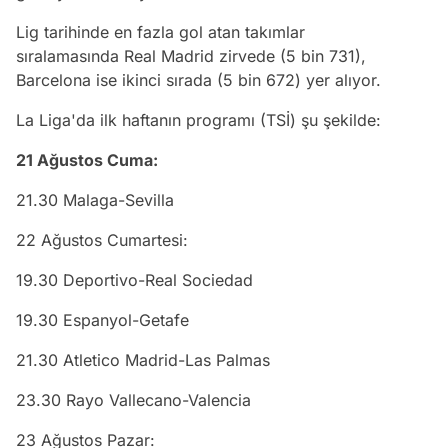
Lig tarihinde en fazla gol atan takımlar
sıralamasında Real Madrid zirvede (5 bin 731),
Barcelona ise ikinci sırada (5 bin 672) yer alıyor.
La Liga'da ilk haftanın programı (TSİ) şu şekilde:
21 Ağustos Cuma:
21.30 Malaga-Sevilla
22 Ağustos Cumartesi:
19.30 Deportivo-Real Sociedad
19.30 Espanyol-Getafe
21.30 Atletico Madrid-Las Palmas
23.30 Rayo Vallecano-Valencia
23 Ağustos Pazar: