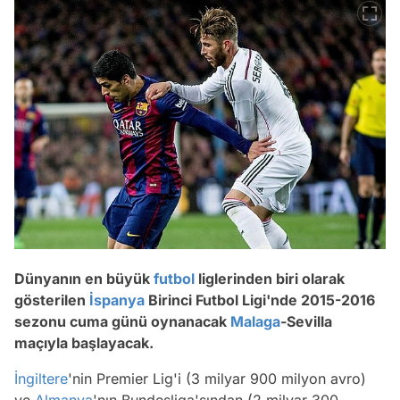
Dünyanın en büyük
futbol
liglerinden biri olarak
gösterilen
İspanya
Birinci Futbol Ligi'nde 2015-2016
sezonu cuma günü oynanacak
Malaga
-Sevilla
maçıyla başlayacak.
İngiltere
'nin Premier Lig'i (3 milyar 900 milyon avro)
ve
Almanya
'nın Bundesliga'sından (2 milyar 300