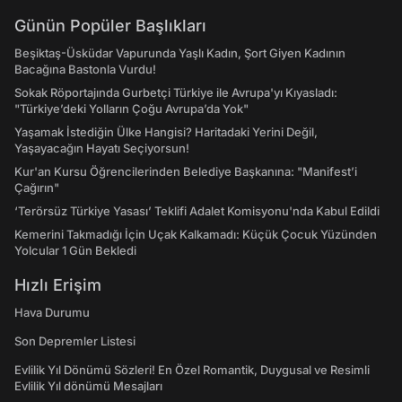
Günün Popüler Başlıkları
Beşiktaş-Üsküdar Vapurunda Yaşlı Kadın, Şort Giyen Kadının
Bacağına Bastonla Vurdu!
Sokak Röportajında Gurbetçi Türkiye ile Avrupa'yı Kıyasladı:
"Türkiye’deki Yolların Çoğu Avrupa’da Yok"
Yaşamak İstediğin Ülke Hangisi? Haritadaki Yerini Değil,
Yaşayacağın Hayatı Seçiyorsun!
Kur'an Kursu Öğrencilerinden Belediye Başkanına: "Manifest’i
Çağırın"
‘Terörsüz Türkiye Yasası’ Teklifi Adalet Komisyonu'nda Kabul Edildi
Kemerini Takmadığı İçin Uçak Kalkamadı: Küçük Çocuk Yüzünden
Yolcular 1 Gün Bekledi
Hızlı Erişim
Hava Durumu
Son Depremler Listesi
Evlilik Yıl Dönümü Sözleri! En Özel Romantik, Duygusal ve Resimli
Evlilik Yıl dönümü Mesajları