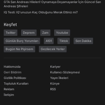
GTA San Andreas Hileleri! Oynamaya Doyamayanlar İçin Güncel San
Andreas Şifreleri
IQ Testi: IQ'unuzun Kaç Olduğunu Merak Ettiniz mi?
Keşfet
Twitter
Deprem
Zam
Youtube
Günlük Burç Yorumları
A101
Tiktok
Son Dakika
Bugün Ne Pişirsem
Gezilecek Yerler
Hakkımızda
Kariyer
Geri Bildirim
Kullanıcı Sözleşmesi
Gizlilik Politikası
Yayın İlkeleri
Topluluk Kuralları
Künye
Reklam
RSS
İletişim