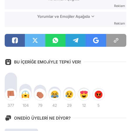
Reklam
Yorumlar ve Emojiler Aşağıda
Reklam
BU İÇERİĞE EMOJİYLE TEPKİ VER!
377
104
79
42
29
12
5
ONEDİO ÜYELERİ NE DİYOR?