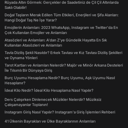
Rüyada Altın Görmek: Gerçekler de Saadetiniz de Çil Çil Altınlarda
Saklı Olabilir!
Doğal Taşların Merak Edilen Tüm Etkileri, Enerjileri ve Şifa Alanları:
Hangi Doğal Taş Ne İşe Yarar?
Emojilerin Anlamları: 2023 WhatsApp, Instagram ve Twitter'da En
Çok Kullanılan Emojiler ve Anlamları
Atasözleri ve Anlamları: A'dan Z'ye Gündelik Hayatta En Sık
Kullanılan Atasözleri ve Anlamları
Tavla Diziliş Şekli Nasıldır? Erkek Tavlası ve Kız Tavlası Diziliş Şekilleri
ve Oynama Yönleri
Tarot Kartları ve Anlamları Nelerdir? Majör ve Minör Arkana Desteleri
İle Tılsımlı Bir Dünyaya Giriş
Burç Uyumu Hesaplama Nedir? Burç Uyumu, Aşk Uyumu Nasıl
Hesaplanır?
İdeal Kilo Nedir? İdeal Kilo Hesaplama Nasıl Yapılır?
Ders Çalışırken Dinlenecek Müzikler Nelerdir? Müziksiz
Çalışamayanlar Toplanın!
Instagram Giriş Nasıl Yapılır? Instagram'a Giriş İşlemleri Rehberi
41 Ülkenin Bayrakları ve Ülke Bayraklarının Anlamları