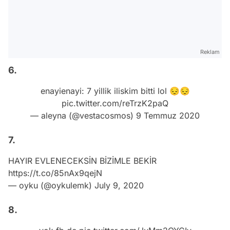
Reklam
6.
enayienayi: 7 yillik iliskim bitti lol 😔😔
pic.twitter.com/reTrzK2paQ
— aleyna (@vestacosmos)
9 Temmuz 2020
7.
HAYIR EVLENECEKSİN BİZİMLE BEKİR
https://t.co/85nAx9qejN
— oyku (@oykulemk)
July 9, 2020
8.