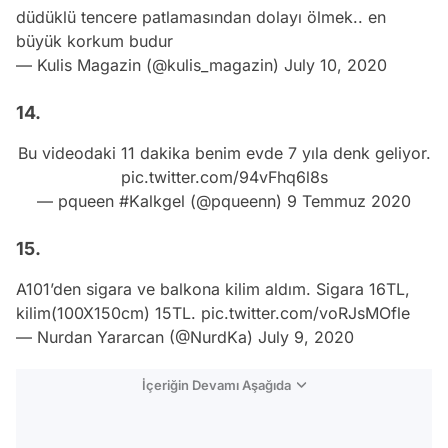
düdüklü tencere patlamasından dolayı ölmek.. en
büyük korkum budur
— Kulis Magazin (@kulis_magazin)
July 10, 2020
14.
Bu videodaki 11 dakika benim evde 7 yıla denk geliyor.
pic.twitter.com/94vFhq6l8s
— pqueen #Kalkgel (@pqueenn)
9 Temmuz 2020
15.
A101’den sigara ve balkona kilim aldım. Sigara 16TL,
kilim(100X150cm) 15TL.
pic.twitter.com/voRJsMOfle
— Nurdan Yararcan (@NurdKa)
July 9, 2020
İçeriğin Devamı Aşağıda