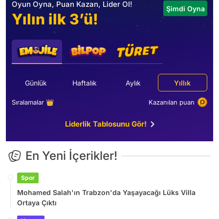
Oyun Oyna, Puan Kazan, Lider Ol!
Şimdi Oyna
Yılın ilk 3’ü!
Günlük
Haftalık
Aylık
Yıllık
Sıralamalar 👑
Kazanılan puan
Liderlik Tablosunu Gör!
En Yeni İçerikler!
Spor
Mohamed Salah'ın Trabzon'da Yaşayacağı Lüks Villa
Ortaya Çıktı