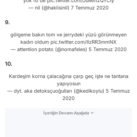
yok fb de
pic.twitter.com/JuMm2QYCIy
— nil (@haklisinil)
7 Temmuz 2020
9.
gölgeme bakın tom ve jerrydeki yüzü görünmeyen
kadın oldum
pic.twitter.com/IlzRR3mmNX
— attention potato (@nomafeles)
5 Temmuz 2020
10.
Kardeşim korna çalacağına çarp geç işte ne tantana
yapıyosun
— dyt. aka detoksçuoğulları (@kedikoylu)
5 Temmuz
2020
İçeriğin Devamı Aşağıda