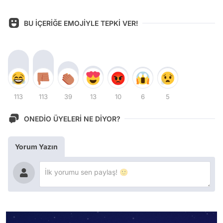
BU İÇERİĞE EMOJİYLE TEPKİ VER!
113
113
39
13
10
6
5
ONEDİO ÜYELERİ NE DİYOR?
Yorum Yazın