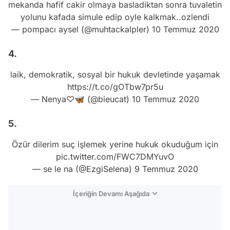
mekanda hafif cakir olmaya basladiktan sonra tuvaletin
yolunu kafada simule edip oyle kalkmak..ozlendi
— pompacı aysel (@muhtackalpler)
10 Temmuz 2020
4.
laik, demokratik, sosyal bir hukuk devletinde yaşamak
https://t.co/gOTbw7pr5u
— Nenya♡🦋 (@bieucat)
10 Temmuz 2020
5.
Özür dilerim suç işlemek yerine hukuk okuduğum için
pic.twitter.com/FWC7DMYuvO
— se le na (@EzgiSelena)
9 Temmuz 2020
İçeriğin Devamı Aşağıda