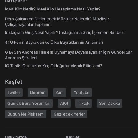
Hesaplanır?
İdeal Kilo Nedir? İdeal Kilo Hesaplama Nasıl Yapılır?
Ders Çalışırken Dinlenecek Müzikler Nelerdir? Müziksiz
Çalışamayanlar Toplanın!
Instagram Giriş Nasıl Yapılır? Instagram'a Giriş İşlemleri Rehberi
41 Ülkenin Bayrakları ve Ülke Bayraklarının Anlamları
GTA San Andreas Hileleri! Oynamaya Doyamayanlar İçin Güncel San
Andreas Şifreleri
IQ Testi: IQ'unuzun Kaç Olduğunu Merak Ettiniz mi?
Keşfet
Twitter
Deprem
Zam
Youtube
Günlük Burç Yorumları
A101
Tiktok
Son Dakika
Bugün Ne Pişirsem
Gezilecek Yerler
Hakkımızda
Kariyer