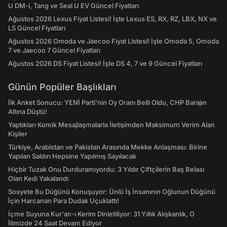
U DM-i, Tang ve Seal U EV Güncel Fiyatları
Ağustos 2026 Lexus Fiyat Listesi! İşte Lexus ES, RX, RZ, LBX, NX ve
LS Güncel Fiyatları
Ağustos 2026 Omoda ve Jaecoo Fiyat Listesi! İşte Omoda 5, Omoda
7 ve Jaecoo 7 Güncel Fiyatları
Ağustos 2026 DS Fiyat Listesi! İşte DS 4, 7 ve 9 Güncel Fiyatları
Günün Popüler Başlıkları
İlk Anket Sonucu: YENİ Parti'nin Oy Oranı Belli Oldu, CHP Barajın
Altına Düştü!
Yaptıkları Komik Mesajlaşmalarla İletişimden Maksimum Verim Alan
Kişiler
Türkiye, Arabistan ve Pakistan Arasında Mekke Anlaşması: Birine
Yapılan Saldırı Hepsine Yapılmış Sayılacak
Hiçbir Tuzak Onu Durduramıyordu: 3 Yıldır Çiftçilerin Baş Belası
Olan Kedi Yakalandı
Sosyete Bu Düğünü Konuşuyor: Ünlü İş İnsanının Oğlunun Düğünü
İçin Harcanan Para Dudak Uçuklattı!
İçme Suyuna Kur'an-ı Kerim Dinletiliyor: 31 Yıllık Alışkanlık, O
İlimizde 24 Saat Devam Ediyor