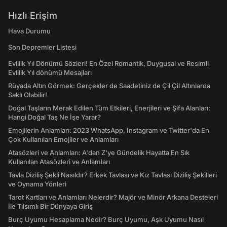
Hızlı Erişim
Hava Durumu
Son Depremler Listesi
Evlilik Yıl Dönümü Sözleri! En Özel Romantik, Duygusal ve Resimli
Evlilik Yıl dönümü Mesajları
Rüyada Altın Görmek: Gerçekler de Saadetiniz de Çil Çil Altınlarda
Saklı Olabilir!
Doğal Taşların Merak Edilen Tüm Etkileri, Enerjileri ve Şifa Alanları:
Hangi Doğal Taş Ne İşe Yarar?
Emojilerin Anlamları: 2023 WhatsApp, Instagram ve Twitter'da En
Çok Kullanılan Emojiler ve Anlamları
Atasözleri ve Anlamları: A'dan Z'ye Gündelik Hayatta En Sık
Kullanılan Atasözleri ve Anlamları
Tavla Diziliş Şekli Nasıldır? Erkek Tavlası ve Kız Tavlası Diziliş Şekilleri
ve Oynama Yönleri
Tarot Kartları ve Anlamları Nelerdir? Majör ve Minör Arkana Desteleri
İle Tılsımlı Bir Dünyaya Giriş
Burç Uyumu Hesaplama Nedir? Burç Uyumu, Aşk Uyumu Nasıl