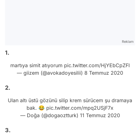
Reklam
1.
martıya simit atıyorum
pic.twitter.com/HjYEbCpZFI
— giizem (@avokadoyesilii)
8 Temmuz 2020
2.
Ulan altı üstü gözünü silip krem sürücem şu dramaya
bak. 😂
pic.twitter.com/mpq2USjF7x
— Doğa (@dogaoztturk)
11 Temmuz 2020
3.