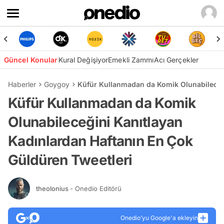
Güncel Konular
Kural Değişiyor
Emekli Zammı
Acı Gerçekler
Haberler
Goygoy
Küfür Kullanmadan da Komik Olunabileceği
Küfür Kullanmadan da Komik
Olunabileceğini Kanıtlayan
Kadınlardan Haftanın En Çok
Güldüren Tweetleri
theolonius
- Onedio Editörü
Onedio’yu Google'a ekleyin