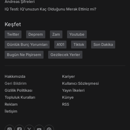
Andreas Şifreleri
IQ Testi: IQ'unuzun Kaç Olduğunu Merak Ettiniz mi?
Keşfet
Twitter
Deprem
Zam
Youtube
Günlük Burç Yorumları
A101
Tiktok
Son Dakika
Bugün Ne Pişirsem
Gezilecek Yerler
Hakkımızda
Kariyer
Geri Bildirim
Kullanıcı Sözleşmesi
Gizlilik Politikası
Yayın İlkeleri
Topluluk Kuralları
Künye
Reklam
RSS
İletişim