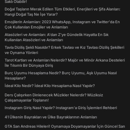
Saklı Olabilir!
Doğal Taşların Merak Edilen Tüm Etkileri, Enerjileri ve Şifa Alanları:
Hangi Doğal Taş Ne İşe Yarar?
Emojilerin Anlamları: 2023 WhatsApp, Instagram ve Twitter'da En
Çok Kullanılan Emojiler ve Anlamları
Atasözleri ve Anlamları: A'dan Z'ye Gündelik Hayatta En Sık
Kullanılan Atasözleri ve Anlamları
Tavla Diziliş Şekli Nasıldır? Erkek Tavlası ve Kız Tavlası Diziliş Şekilleri
ve Oynama Yönleri
Tarot Kartları ve Anlamları Nelerdir? Majör ve Minör Arkana Desteleri
İle Tılsımlı Bir Dünyaya Giriş
Burç Uyumu Hesaplama Nedir? Burç Uyumu, Aşk Uyumu Nasıl
Hesaplanır?
İdeal Kilo Nedir? İdeal Kilo Hesaplama Nasıl Yapılır?
Ders Çalışırken Dinlenecek Müzikler Nelerdir? Müziksiz
Çalışamayanlar Toplanın!
Instagram Giriş Nasıl Yapılır? Instagram'a Giriş İşlemleri Rehberi
41 Ülkenin Bayrakları ve Ülke Bayraklarının Anlamları
GTA San Andreas Hileleri! Oynamaya Doyamayanlar İçin Güncel San