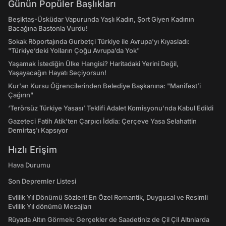
Günün Popüler Başlıkları
Beşiktaş-Üsküdar Vapurunda Yaşlı Kadın, Şort Giyen Kadının
Bacağına Bastonla Vurdu!
Sokak Röportajında Gurbetçi Türkiye ile Avrupa'yı Kıyasladı:
"Türkiye’deki Yolların Çoğu Avrupa’da Yok"
Yaşamak İstediğin Ülke Hangisi? Haritadaki Yerini Değil,
Yaşayacağın Hayatı Seçiyorsun!
Kur'an Kursu Öğrencilerinden Belediye Başkanına: "Manifest’i
Çağırın"
‘Terörsüz Türkiye Yasası’ Teklifi Adalet Komisyonu'nda Kabul Edildi
Gazeteci Fatih Atik'ten Çarpıcı İddia: Çerçeve Yasa Selahattin
Demirtaş'ı Kapsıyor
Hızlı Erişim
Hava Durumu
Son Depremler Listesi
Evlilik Yıl Dönümü Sözleri! En Özel Romantik, Duygusal ve Resimli
Evlilik Yıl dönümü Mesajları
Rüyada Altın Görmek: Gerçekler de Saadetiniz de Çil Çil Altınlarda