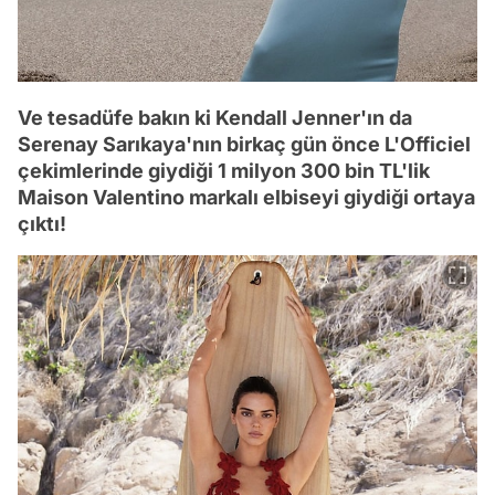
Ve tesadüfe bakın ki Kendall Jenner'ın da
Serenay Sarıkaya'nın birkaç gün önce L'Officiel
çekimlerinde giydiği 1 milyon 300 bin TL'lik
Maison Valentino markalı elbiseyi giydiği ortaya
çıktı!