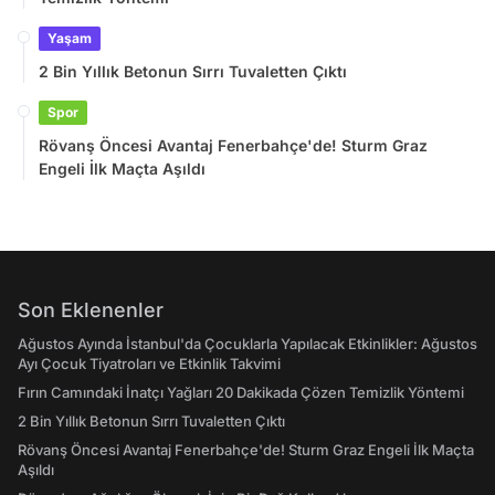
Yaşam
2 Bin Yıllık Betonun Sırrı Tuvaletten Çıktı
Spor
Rövanş Öncesi Avantaj Fenerbahçe'de! Sturm Graz
Engeli İlk Maçta Aşıldı
Son Eklenenler
Ağustos Ayında İstanbul'da Çocuklarla Yapılacak Etkinlikler: Ağustos
Ayı Çocuk Tiyatroları ve Etkinlik Takvimi
Fırın Camındaki İnatçı Yağları 20 Dakikada Çözen Temizlik Yöntemi
2 Bin Yıllık Betonun Sırrı Tuvaletten Çıktı
Rövanş Öncesi Avantaj Fenerbahçe'de! Sturm Graz Engeli İlk Maçta
Aşıldı