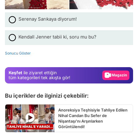
Serenay Sarıkaya diyorum!
Video
Kendall Jenner tabii ki, soru mu bu?
Test
Sonucu Göster
Gündem
Magazin
Keşfet
ile ziyaret ettiğin
Video
tüm kategorileri tek akışta gör!
Test
Bu içerikler de ilginizi çekebilir:
Anoreksiya Teşhisiyle Tahliye Edilen
Nihal Candan Bu Sefer de
Nişantaşı'nı Arşınlarken
Görüntülendi!