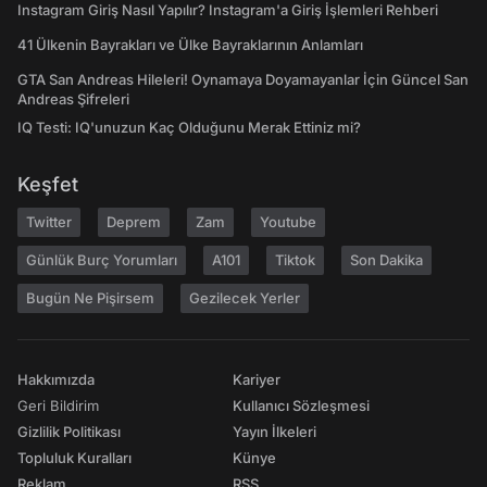
Instagram Giriş Nasıl Yapılır? Instagram'a Giriş İşlemleri Rehberi
41 Ülkenin Bayrakları ve Ülke Bayraklarının Anlamları
GTA San Andreas Hileleri! Oynamaya Doyamayanlar İçin Güncel San
Andreas Şifreleri
IQ Testi: IQ'unuzun Kaç Olduğunu Merak Ettiniz mi?
Keşfet
Twitter
Deprem
Zam
Youtube
Günlük Burç Yorumları
A101
Tiktok
Son Dakika
Bugün Ne Pişirsem
Gezilecek Yerler
Hakkımızda
Kariyer
Geri Bildirim
Kullanıcı Sözleşmesi
Gizlilik Politikası
Yayın İlkeleri
Topluluk Kuralları
Künye
Reklam
RSS