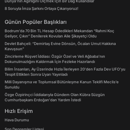
Dünya’nın Ağırlığını Ölçmek İçin Bir Dağ Kullandılar
8 Soruyla İmza Şarkını Ortaya Çıkarıyoruz!
Günün Popüler Başlıkları
Bodrum’da 70 Bin TL Hesap Ödedikleri Mekandan “Rahmi Koç
Geliyor, Çıkın” Denilerek Kovulan Aile Şikayetçi Oldu
Devlet Bahçeli: “Demirtaş Evine Dönsün, Öcalan Umut Hakkına
Kavuşsun”
Zincirleme Rüşvet İddiası: Özgür Özel ve Veli Ağbaba’nın
Dokunulmazlığını Kaldırmak İçin Fezleke Hazırlandı
Bilim İnsanları, Ay Üzerinde Hızla İlerleyen 20'den Fazla Dev UFO'yu
Tespit Ettikten Sonra Uyarı Yayınladı
Milli Dayanışma ve Toplumsal Bütünleşme Kanun Teklifi Meclis’e
Sunuldu
Özge Özpirinçci İddialarıyla Gündem Olan Kübra Süzgün
Cumhurbaşkanı Erdoğan'dan Yardım İstedi
Hızlı Erişim
Hava Durumu
Son Depremler Listesi