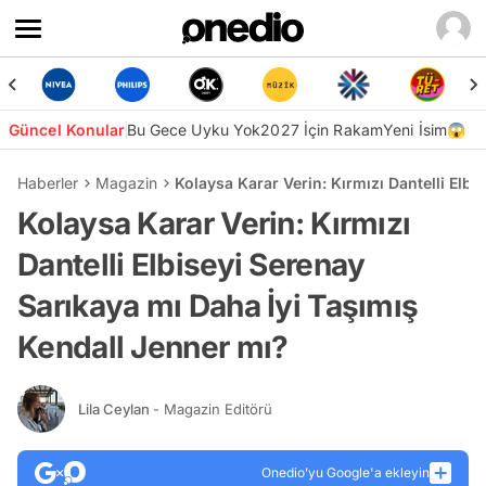
Güncel Konular
Bu Gece Uyku Yok
2027 İçin Rakam
Yeni İsim😱
Haberler
Magazin
Kolaysa Karar Verin: Kırmızı Dantelli Elb
Kolaysa Karar Verin: Kırmızı
Dantelli Elbiseyi Serenay
Sarıkaya mı Daha İyi Taşımış
Kendall Jenner mı?
Lila Ceylan
- Magazin Editörü
Onedio’yu Google'a ekleyin