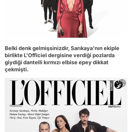
Belki denk gelmişsinizdir, Sarıkaya'nın ekiple
birlikte L'Officiel dergisine verdiği pozlarda
giydiği dantelli kırmızı elbise epey dikkat
çekmişti.