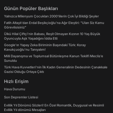
Günün Popüler Başlıkları
Yalnızca Milenyum Çocukları 2000'lilerin Çok İyi Bildiği Şeyler
Fatih Altaylı'dan Erdal Beşikçioğlu'na Ağır Eleştiri: "Ulan Siz Kamu
Görevlisisiniz"
Ülkü Hilal Çiftçi'nin Babası, Reşit Olmayan Kızının 10 Yaş Büyük
Oyuncuyla Aşk Yaşadığını İddia Etti
Google'ın Yapay Zeka Biriminin Başındaki Türk: Koray
Kavukçuoğlu'nu Tanıyalım!
Milli Dayanışma ve Toplumsal Bütünleşme Kanun Teklifi Meclis’e
Sunuldu
Türk Hava Kuvvetleri'nin İlk Kadın Generalinin Dedesinin Çanakkale
Gazisi Olduğu Ortaya Çıktı
Hızlı Erişim
Hava Durumu
Son Depremler Listesi
Evlilik Yıl Dönümü Sözleri! En Özel Romantik, Duygusal ve Resimli
Evlilik Yıl dönümü Mesajları