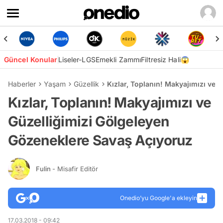
Güncel Konular
Liseler-LGS
Emekli Zammı
Filtresiz Hali😱
Haberler
Yaşam
Güzellik
Kızlar, Toplanın! Makyajımızı ve 
Kızlar, Toplanın! Makyajımızı ve
Güzelliğimizi Gölgeleyen
Gözeneklere Savaş Açıyoruz
Fulin
- Misafir Editör
Onedio’yu Google'a ekleyin
17.03.2018 - 09:42