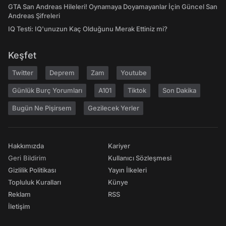
GTA San Andreas Hileleri! Oynamaya Doyamayanlar İçin Güncel San
Andreas Şifreleri
IQ Testi: IQ'unuzun Kaç Olduğunu Merak Ettiniz mi?
Keşfet
Twitter
Deprem
Zam
Youtube
Günlük Burç Yorumları
A101
Tiktok
Son Dakika
Bugün Ne Pişirsem
Gezilecek Yerler
Hakkımızda
Kariyer
Geri Bildirim
Kullanıcı Sözleşmesi
Gizlilik Politikası
Yayın İlkeleri
Topluluk Kuralları
Künye
Reklam
RSS
İletişim