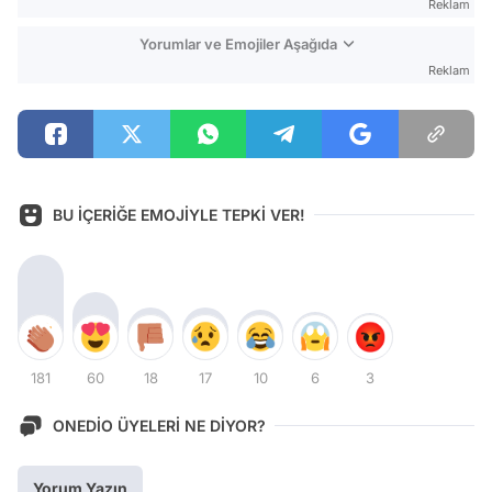
Reklam
Yorumlar ve Emojiler Aşağıda
Reklam
BU İÇERİĞE EMOJİYLE TEPKİ VER!
181
60
18
17
10
6
3
ONEDİO ÜYELERİ NE DİYOR?
Yorum Yazın