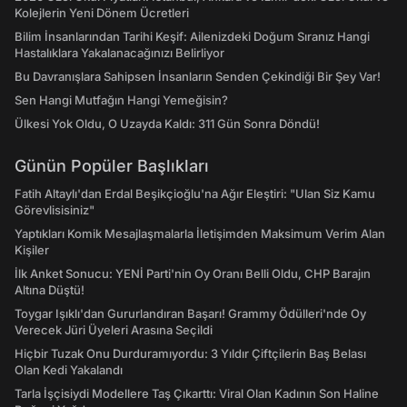
Kolejlerin Yeni Dönem Ücretleri
Bilim İnsanlarından Tarihi Keşif: Ailenizdeki Doğum Sıranız Hangi
Hastalıklara Yakalanacağınızı Belirliyor
Bu Davranışlara Sahipsen İnsanların Senden Çekindiği Bir Şey Var!
Sen Hangi Mutfağın Hangi Yemeğisin?
Ülkesi Yok Oldu, O Uzayda Kaldı: 311 Gün Sonra Döndü!
Günün Popüler Başlıkları
Fatih Altaylı'dan Erdal Beşikçioğlu'na Ağır Eleştiri: "Ulan Siz Kamu
Görevlisisiniz"
Yaptıkları Komik Mesajlaşmalarla İletişimden Maksimum Verim Alan
Kişiler
İlk Anket Sonucu: YENİ Parti'nin Oy Oranı Belli Oldu, CHP Barajın
Altına Düştü!
Toygar Işıklı'dan Gururlandıran Başarı! Grammy Ödülleri'nde Oy
Verecek Jüri Üyeleri Arasına Seçildi
Hiçbir Tuzak Onu Durduramıyordu: 3 Yıldır Çiftçilerin Baş Belası
Olan Kedi Yakalandı
Tarla İşçisiydi Modellere Taş Çıkarttı: Viral Olan Kadının Son Haline