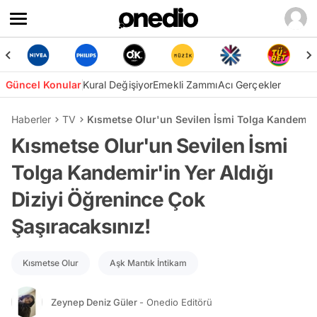
Güncel Konular
Kural Değişiyor
Emekli Zammı
Acı Gerçekler
Haberler
TV
Kısmetse Olur'un Sevilen İsmi Tolga Kandemir'i
Kısmetse Olur'un Sevilen İsmi
Tolga Kandemir'in Yer Aldığı
Diziyi Öğrenince Çok
Şaşıracaksınız!
Kısmetse Olur
Aşk Mantık İntikam
Zeynep Deniz Güler
- Onedio Editörü