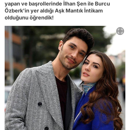
yapan ve başrollerinde İlhan Şen ile Burcu
Özberk'in yer aldığı Aşk Mantık İntikam
olduğunu öğrendik!