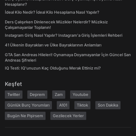
Hesaplanır?
İdeal Kilo Nedir? İdeal Kilo Hesaplama Nasıl Yapılır?
Ders Çalışırken Dinlenecek Müzikler Nelerdir? Müziksiz
Çalışamayanlar Toplanın!
Instagram Giriş Nasıl Yapılır? Instagram'a Giriş İşlemleri Rehberi
41 Ülkenin Bayrakları ve Ülke Bayraklarının Anlamları
GTA San Andreas Hileleri! Oynamaya Doyamayanlar İçin Güncel San
Andreas Şifreleri
IQ Testi: IQ'unuzun Kaç Olduğunu Merak Ettiniz mi?
Keşfet
Twitter
Deprem
Zam
Youtube
Günlük Burç Yorumları
A101
Tiktok
Son Dakika
Bugün Ne Pişirsem
Gezilecek Yerler