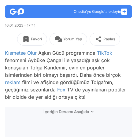
Onedio’yu Google'a ekleyin
16.01.2023 - 17:41
Favori
Yorum Yap
Paylaş
Kısmetse Olur
Aşkın Gücü programında
TikTok
fenomeni Aybüke Çangal ile yaşadığı aşk çok
konuşulan Tolga Kandemir, evin en popüler
isimlerinden biri olmayı başardı. Daha önce birçok
reklam
filmi ve afişinde gördüğümüz Tolga'nın,
geçtiğimiz sezonlarda
Fox
TV'de yayınlanan popüler
bir dizide de yer aldığı ortaya çıktı!
İçeriğin Devamı Aşağıda