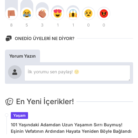
8
5
3
1
1
0
0
ONEDİO ÜYELERİ NE DİYOR?
Yorum Yazın
En Yeni İçerikler!
Yaşam
101 Yaşındaki Adamdan Uzun Yaşamın Sırrı Buymuş!
Eşinin Vefatının Ardından Hayata Yeniden Böyle Bağlandı