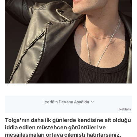
İçeriğin Devamı Aşağıda
Reklam
Tolga'nın daha ilk günlerde kendisine ait olduğu
iddia edilen müstehcen görüntüleri ve
mesajlaşmaları ortaya çıkmıştı hatırlarsanız.