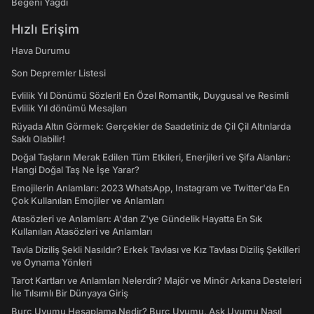
Beğeni Yağdı
Hızlı Erişim
Hava Durumu
Son Depremler Listesi
Evlilik Yıl Dönümü Sözleri! En Özel Romantik, Duygusal ve Resimli
Evlilik Yıl dönümü Mesajları
Rüyada Altın Görmek: Gerçekler de Saadetiniz de Çil Çil Altınlarda
Saklı Olabilir!
Doğal Taşların Merak Edilen Tüm Etkileri, Enerjileri ve Şifa Alanları:
Hangi Doğal Taş Ne İşe Yarar?
Emojilerin Anlamları: 2023 WhatsApp, Instagram ve Twitter'da En
Çok Kullanılan Emojiler ve Anlamları
Atasözleri ve Anlamları: A'dan Z'ye Gündelik Hayatta En Sık
Kullanılan Atasözleri ve Anlamları
Tavla Diziliş Şekli Nasıldır? Erkek Tavlası ve Kız Tavlası Diziliş Şekilleri
ve Oynama Yönleri
Tarot Kartları ve Anlamları Nelerdir? Majör ve Minör Arkana Desteleri
İle Tılsımlı Bir Dünyaya Giriş
Burç Uyumu Hesaplama Nedir? Burç Uyumu, Aşk Uyumu Nasıl