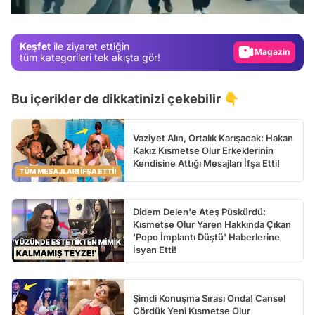
Gündem
Magazin
Keşfet
ile ziyaret ettiğin
Video
tüm kategorileri tek akışta gör!
Test
Bu içerikler de dikkatinizi çekebilir 👇
Vaziyet Alın, Ortalık Karışacak: Hakan
Kakız Kısmetse Olur Erkeklerinin
Kendisine Attığı Mesajları İfşa Etti!
Didem Delen'e Ateş Püskürdü:
Kısmetse Olur Yaren Hakkında Çıkan
'Popo İmplantı Düştü' Haberlerine
İsyan Etti!
Şimdi Konuşma Sırası Onda! Cansel
Çördük Yeni Kısmetse Olur