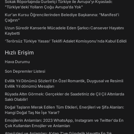
Sokak Röportajında Gurbetçi Türkiye ile Avrupa'yı Kıyasladı:
"Türkiye’deki Yolların Çoğu Avrupa’da Yok"
Kur'an Kursu Öğrencilerinden Belediye Başkanına: "Manifest’i
Çağırın"
Uzun Süredir Kanserle Mücadele Eden Şarkıcı Cansever Hayatını
Kaybetti
‘Terörsüz Türkiye Yasası’ Teklifi Adalet Komisyonu'nda Kabul Edildi
Hızlı Erişim
Hava Durumu
Son Depremler Listesi
Evlilik Yıl Dönümü Sözleri! En Özel Romantik, Duygusal ve Resimli
Evlilik Yıl dönümü Mesajları
Rüyada Altın Görmek: Gerçekler de Saadetiniz de Çil Çil Altınlarda
Saklı Olabilir!
Doğal Taşların Merak Edilen Tüm Etkileri, Enerjileri ve Şifa Alanları:
Hangi Doğal Taş Ne İşe Yarar?
Emojilerin Anlamları: 2023 WhatsApp, Instagram ve Twitter'da En
Çok Kullanılan Emojiler ve Anlamları
Atasözleri ve Anlamları: A'dan Z'ye Gündelik Hayatta En Sık