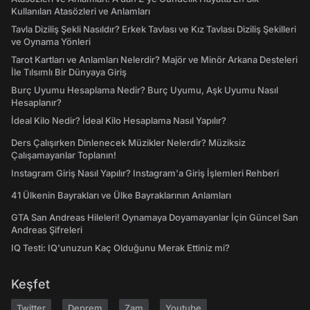
Kullanılan Atasözleri ve Anlamları
Tavla Diziliş Şekli Nasıldır? Erkek Tavlası ve Kız Tavlası Diziliş Şekilleri
ve Oynama Yönleri
Tarot Kartları ve Anlamları Nelerdir? Majör ve Minör Arkana Desteleri
İle Tılsımlı Bir Dünyaya Giriş
Burç Uyumu Hesaplama Nedir? Burç Uyumu, Aşk Uyumu Nasıl
Hesaplanır?
İdeal Kilo Nedir? İdeal Kilo Hesaplama Nasıl Yapılır?
Ders Çalışırken Dinlenecek Müzikler Nelerdir? Müziksiz
Çalışamayanlar Toplanın!
Instagram Giriş Nasıl Yapılır? Instagram'a Giriş İşlemleri Rehberi
41 Ülkenin Bayrakları ve Ülke Bayraklarının Anlamları
GTA San Andreas Hileleri! Oynamaya Doyamayanlar İçin Güncel San
Andreas Şifreleri
IQ Testi: IQ'unuzun Kaç Olduğunu Merak Ettiniz mi?
Keşfet
Twitter
Deprem
Zam
Youtube