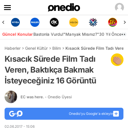
Güncel Konular
Bastonla Vurdu!
"Manyak Mısınız?"
30 Yıl Önce👀
Haberler
Genel Kültür
Bilim
Kısacık Sürede Film Tadı Veren
Kısacık Sürede Film Tadı
Veren, Baktıkça Bakmak
İsteyeceğiniz 16 Görüntü
EC was here.
- Onedio Üyesi
Onedio’yu Google'a ekleyin
02.06.2017 - 15:06