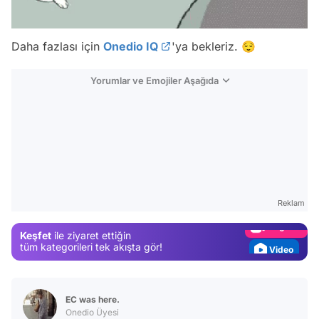
Daha fazlası için
Onedio IQ
'ya bekleriz. 😌
Yorumlar ve Emojiler Aşağıda
Video
Test
Gündem
Reklam
Magazin
Keşfet
ile ziyaret ettiğin
Video
tüm kategorileri tek akışta gör!
Test
EC was here.
Onedio Üyesi