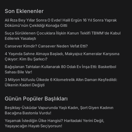
Son Eklenenler
Ali Rıza Bey Yıllar Sonra O Evde! Halil Ergün 16 Yıl Sonra Yaprak
Dökümü'nün Çekildiği Konağa Gitti
Suça Sürüklenen Çocuklara İlişkin Kanun Teklifi TBMM'de Kabul
Edilerek Yasalaştı
Cansever Kimdir? Cansever Neden Vefat Etti?
4 Yaşında Sahne Almaya Başladı, Makyajsız Kameralar Karşısına
Çıkıyor: Kim Bu Şarkıcı?
Bağışlanan Tahtaları Kullanarak 80 Odalı Ev İnşa Etti: Basketbol
Sahası Bile Var!
3 Milyon Nüfuslu Ülkede 6 Kilometrelik Altın Damarı Keşfedildi:
Ülkenin Kaderi Değişti
Günün Popüler Başlıkları
Beşiktaş-Üsküdar Vapurunda Yaşlı Kadın, Şort Giyen Kadının
Bacağına Bastonla Vurdu!
Yaşamak İstediğin Ülke Hangisi? Haritadaki Yerini Değil,
Yaşayacağın Hayatı Seçiyorsun!