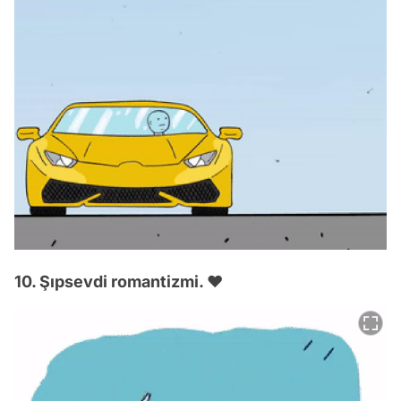
10. Şıpsevdi romantizmi. ❤️️