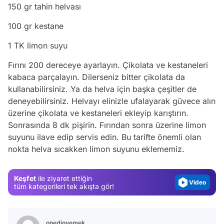
150 gr tahin helvası
100 gr kestane
1 TK limon suyu
Fırını 200 dereceye ayarlayın. Çikolata ve kestaneleri
kabaca parçalayın. Dilerseniz bitter çikolata da
kullanabilirsiniz. Ya da helva için başka çeşitler de
deneyebilirsiniz. Helvayı elinizle ufalayarak güvece alın
üzerine çikolata ve kestaneleri ekleyip karıştırın.
Video
Sonrasında 8 dk pişirin. Fırından sonra üzerine limon
Test
suyunu ilave edip servis edin. Bu tarifte önemli olan
nokta helva sıcakken limon suyunu eklememiz.
Gündem
Magazin
Keşfet
ile ziyaret ettiğin
Video
tüm kategorileri tek akışta gör!
Test
onedioyemek