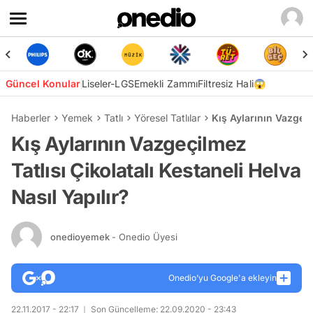
Güncel Konular
Liseler-LGS
Emekli Zammı
Filtresiz Hali😱
Haberler
Yemek
Tatlı
Yöresel Tatlılar
Kış Aylarının Vazgeçi
Kış Aylarının Vazgeçilmez
Tatlısı Çikolatalı Kestaneli Helva
Nasıl Yapılır?
onedioyemek
- Onedio Üyesi
Onedio’yu Google'a ekleyin
22.11.2017 - 22:17
Son Güncelleme: 22.09.2020 - 23:43