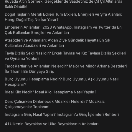
Rüyada Altın Görmek: Gerçekler de Saadetiniz de Çil Çil Altınlarda
Saklı Olabilir!
Doğal Taşların Merak Edilen Tüm Etkileri, Enerjileri ve Şifa Alanları:
Hangi Doğal Taş Ne İşe Yarar?
Emojilerin Anlamları: 2023 WhatsApp, Instagram ve Twitter'da En
Çok Kullanılan Emojiler ve Anlamları
Atasözleri ve Anlamları: A'dan Z'ye Gündelik Hayatta En Sık
Kullanılan Atasözleri ve Anlamları
Tavla Diziliş Şekli Nasıldır? Erkek Tavlası ve Kız Tavlası Diziliş Şekilleri
ve Oynama Yönleri
Tarot Kartları ve Anlamları Nelerdir? Majör ve Minör Arkana Desteleri
İle Tılsımlı Bir Dünyaya Giriş
Burç Uyumu Hesaplama Nedir? Burç Uyumu, Aşk Uyumu Nasıl
Hesaplanır?
İdeal Kilo Nedir? İdeal Kilo Hesaplama Nasıl Yapılır?
Ders Çalışırken Dinlenecek Müzikler Nelerdir? Müziksiz
Çalışamayanlar Toplanın!
Instagram Giriş Nasıl Yapılır? Instagram'a Giriş İşlemleri Rehberi
41 Ülkenin Bayrakları ve Ülke Bayraklarının Anlamları