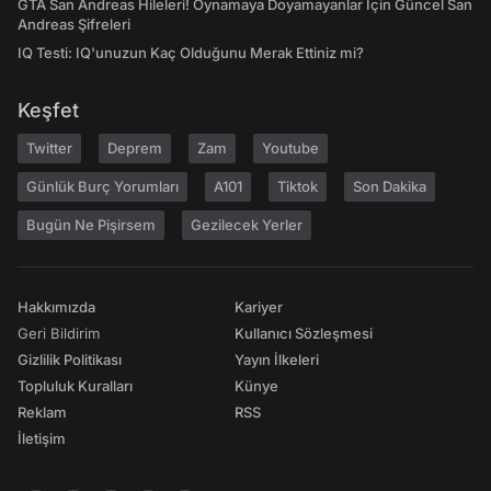
GTA San Andreas Hileleri! Oynamaya Doyamayanlar İçin Güncel San
Andreas Şifreleri
IQ Testi: IQ'unuzun Kaç Olduğunu Merak Ettiniz mi?
Keşfet
Twitter
Deprem
Zam
Youtube
Günlük Burç Yorumları
A101
Tiktok
Son Dakika
Bugün Ne Pişirsem
Gezilecek Yerler
Hakkımızda
Kariyer
Geri Bildirim
Kullanıcı Sözleşmesi
Gizlilik Politikası
Yayın İlkeleri
Topluluk Kuralları
Künye
Reklam
RSS
İletişim